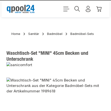
Zum Hauptinhalt springen
Warenk
Home
Sanitär
Badmöbel
Badmöbel-Sets
Waschtisch-Set "MINI" 45cm Becken und
Unterschrank
Bildergalerie überspringen