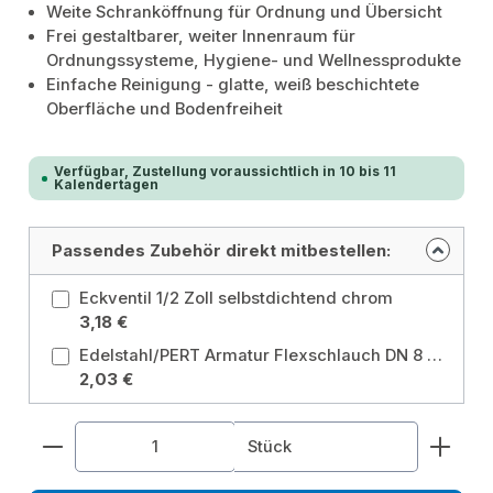
Weite Schranköffnung für Ordnung und Übersicht
Frei gestaltbarer, weiter Innenraum für
Ordnungssysteme, Hygiene- und Wellnessprodukte
Einfache Reinigung - glatte, weiß beschichtete
Oberfläche und Bodenfreiheit
Verfügbar, Zustellung voraussichtlich in 10 bis 11
Kalendertagen
Passendes Zubehör direkt mitbestellen:
Eckventil 1/2 Zoll selbstdichtend chrom
3,18 €
Edelstahl/PERT Armatur Flexschlauch DN 8 - 300 mm mit 2 x 3/8" IG, Überwurfmutter IG x IG DVGW Panzerschlauch Größe: 300 mm
2,03 €
Produkt Anzahl: Gib den gewünschten Wert ein od
Stück