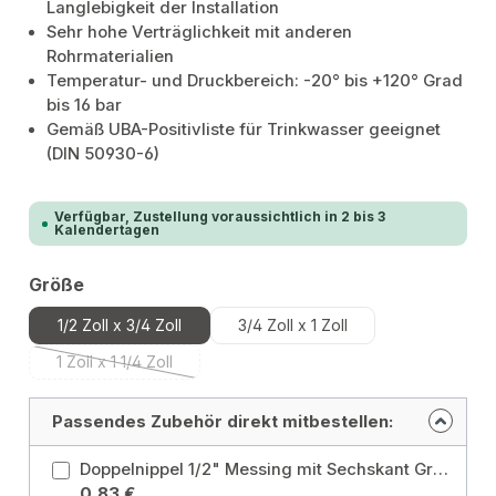
Langlebigkeit der Installation
Sehr hohe Verträglichkeit mit anderen
Rohrmaterialien
Temperatur- und Druckbereich: -20° bis +120° Grad
bis 16 bar
Gemäß UBA-Positivliste für Trinkwasser geeignet
(DIN 50930-6)
Verfügbar, Zustellung voraussichtlich in 2 bis 3
Kalendertagen
auswählen
Größe
1/2 Zoll x 3/4 Zoll
3/4 Zoll x 1 Zoll
1 Zoll x 1 1/4 Zoll
(Diese Option ist zurzeit nicht verfügbar.)
Passendes Zubehör direkt mitbestellen:
Doppelnippel 1/2" Messing mit Sechskant Größe: 1/2 Zoll
0,83 €