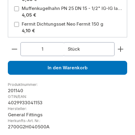
Muffenkugelhahn PN 25 DN 15 - 1/2" IG-IG langer Hebel ohne Entleerung für Heizung, Brauchwasser, Grauwasser, Gartenwasser Größe: 1/2 Zoll
4,05 €
Fermit Dichtungsset Neo Fermit 150 g
4,10 €
Produkt Anzahl: Gib den gewünschten Wert ein od
Stück
In den Warenkorb
Produktnummer:
201140
GTIN/EAN:
4029933041153
Hersteller:
General Fittings
Herkunfts-Art. Nr.:
2700G2H040500A