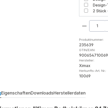
Produkt An
Produktnummer:
235639
GTIN/EAN:
900654710069
Hersteller:
Ximax
Herkunfts-Art. Nr.:
10069
g
Eigenschaften
Downloads
Herstellerdaten