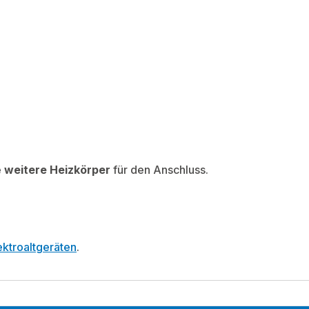
e
weitere Heizkörper
für den Anschluss.
ktroaltgeräten
.