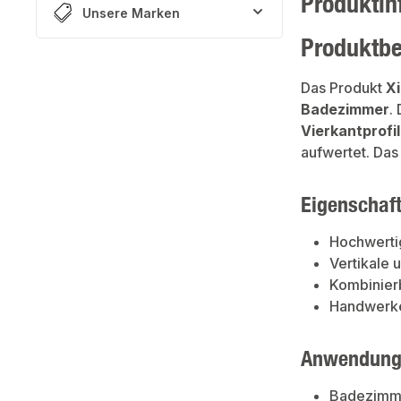
Produktin
Unsere Marken
Produktb
Das Produkt
X
Badezimmer
.
Vierkantprofi
aufwertet. Das
Eigenschaf
Hochwerti
Vertikale 
Kombinierb
Handwerke
Anwendung
Badezimm