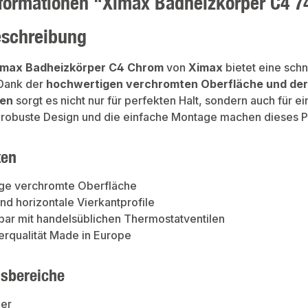
formationen "Ximax Badheizkörper C4 
eschreibung
imax Badheizkörper C4 Chrom
von
Ximax
bietet eine schn
 Dank der
hochwertigen verchromten Oberfläche und der 
len
sorgt es nicht nur für perfekten Halt, sondern auch für
 robuste Design und die einfache Montage machen dieses Pro
ten
ge verchromte Oberfläche
und horizontale Vierkantprofile
ar mit handelsüblichen Thermostatventilen
rqualität Made in Europe
sbereiche
er