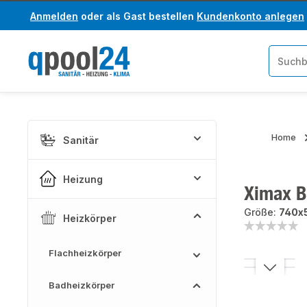
Anmelden
oder als Gast bestellen
Kundenkonto anlegen
um Hauptinhalt springen
Zur Suche springen
Home
Sanitär
Heizung
Ximax B
Größe:
740x
Heizkörper
Flachheizkörper
Bildergaler
Badheizkörper