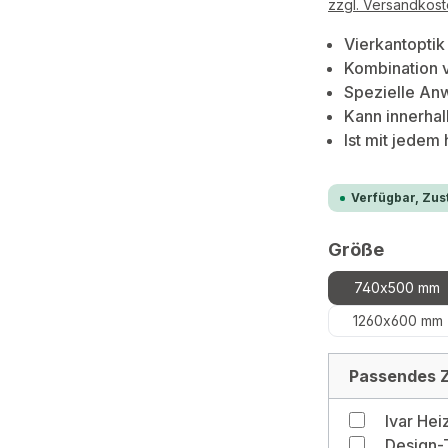
zzgl. Versandkos
Vierkantopti
Kombination v
Spezielle An
Kann innerha
Ist mit jedem
Verfügbar, Zust
auswä
Größe
740x500 mm
1260x600 mm
Passendes Z