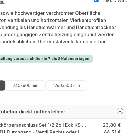
inkl. MwSt.
ten
k sowie hochwertiger verchromter Oberfläche
on vertikalen und horizontalen Vierkantprofilen
wendung als Handtuchwärmer und Handtuchtrockner
lb jeder gängigen Zentralheizung eingebaut werden
 handelsüblichen Thermostatventil kombinierbar
ellung voraussichtlich in 7 bis 8 Kalendertagen
hlen
740x600 mm
1260x500 mm
ubehör direkt mitbestellen:
Ivar Heizkörperanschluss Set 1/2 Zoll Eck KS 302 LN Ausführung: 1/2" Eck-Bausatz
23,80 €
Design-TH-Durchgang - Ventil Rechts oder Links montierbar - Chrom Farbe: verchromt
66,51 €