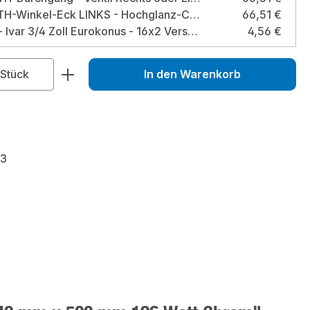
Design-TH-Winkel-Eck LINKS - Hochglanz-Chrom Ausrichtung: Links / Farbe: Hochglanz-Chrom
66,51 €
2 Stück - Ivar 3/4 Zoll Eurokonus - 16x2 Verschraubung für MSV- und PEx-Rohr Größe: EUROKONUS 16 x 2 mm
4,56 €
zahl: Gib den gewünschten Wert ein od
Stück
In den Warenkorb
3