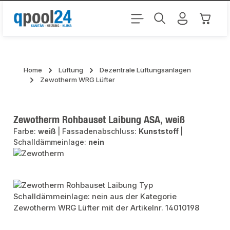
Zum Hauptinhalt springen
Warenk
Home
Lüftung
Dezentrale Lüftungsanlagen
Zewotherm WRG Lüfter
Zewotherm Rohbauset Laibung ASA, weiß
Farbe:
weiß
|
Fassadenabschluss:
Kunststoff
|
Schalldämmeinlage:
nein
Bildergalerie überspringen