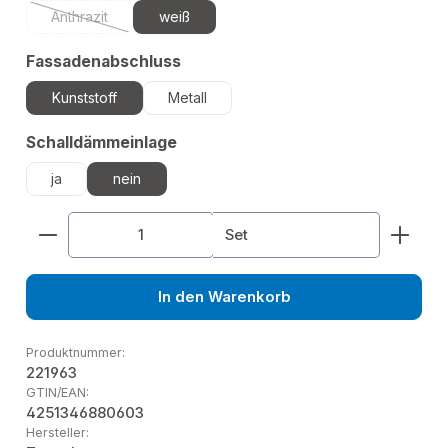
Anthrazit
weiß
(Diese Option ist zurzeit nicht verfügbar.)
auswählen
Fassadenabschluss
Kunststoff
Metall
auswählen
Schalldämmeinlage
ja
nein
Produkt Anzahl: Gib den gewünschten Wert ein od
Set
In den Warenkorb
Produktnummer:
221963
GTIN/EAN:
4251346880603
Hersteller: