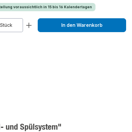
ellung voraussichtlich in 15 bis 16 Kalendertagen
zahl: Gib den gewünschten Wert ein od
Stück
In den Warenkorb
l- und Spülsystem"