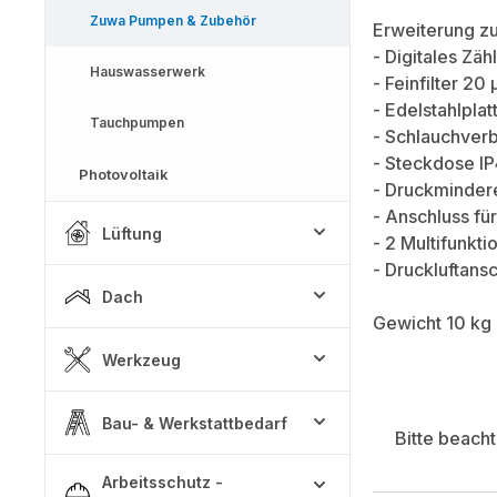
Zuwa Pumpen & Zubehör
Erweiterung zu
- Digitales Zä
Hauswasserwerk
- Feinfilter 20
- Edelstahlplat
Tauchpumpen
- Schlauchver
- Steckdose I
Photovoltaik
- Druckminder
- Anschluss fü
Lüftung
- 2 Multifunkt
- Druckluftans
Dach
Gewicht 10 kg
Werkzeug
Bau- & Werkstattbedarf
Bitte beach
Arbeitsschutz -