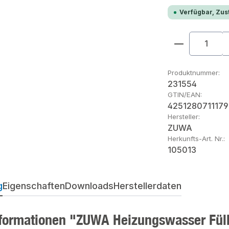
Verfügbar, Zust
Produkt An
Produktnummer:
231554
GTIN/EAN:
4251280711179
Hersteller:
ZUWA
Herkunfts-Art. Nr.:
105013
g
Eigenschaften
Downloads
Herstellerdaten
formationen "ZUWA Heizungswasser Fül