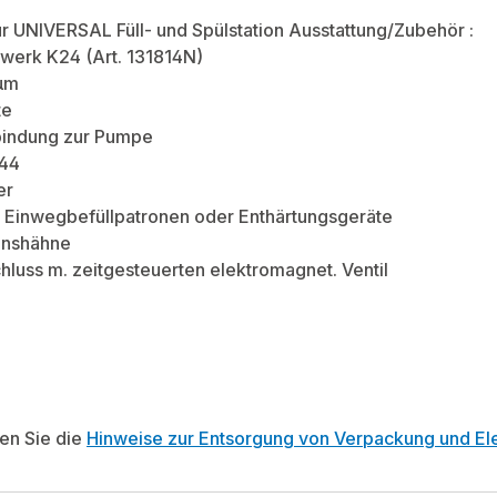
r UNIVERSAL Füll- und Spülstation Ausstattung/Zubehör :
hlwerk K24 (Art. 131814N)
 µm
te
bindung zur Pumpe
P44
er
r Einwegbefüllpatronen oder Enthärtungsgeräte
ionshähne
chluss m. zeitgesteuerten elektromagnet. Ventil
ten Sie die
Hinweise zur Entsorgung von Verpackung und Ele