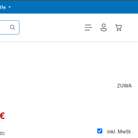
lfe
Warenkor
ZUWA
 €
inkl. MwSt.
ten