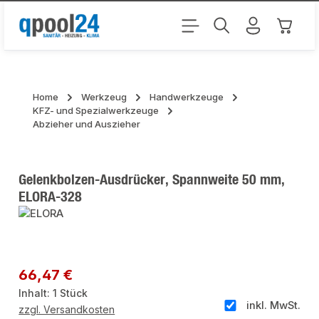
Zum Hauptinhalt springen
Warenk
Home
Werkzeug
Handwerkzeuge
KFZ- und Spezialwerkzeuge
Abzieher und Auszieher
Gelenkbolzen-Ausdrücker, Spannweite 50 mm,
ELORA-328
Bildergalerie überspringen
Regulärer Preis:
66,47 €
Inhalt:
1 Stück
inkl. MwSt.
zzgl. Versandkosten