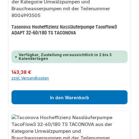
Taconova Hocheffizienz Nassläuferpumpe TacoFlow3
ADAPT 32-60/180 TS TACONOVA
Verfügbar, Zustellung voraussichtlich in 2 bis 3
Kalendertagen
Regulärer Preis:
143,38 €
zzgl. Versandkosten
In den Warenkorb