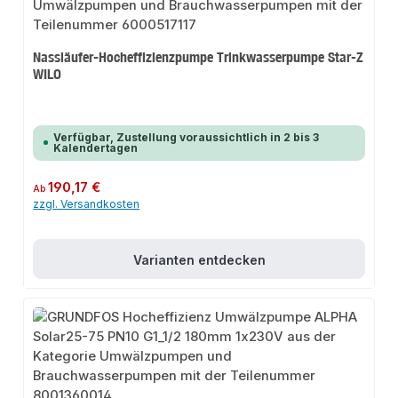
Nassläufer-Hocheffizienzpumpe Trinkwasserpumpe Star-Z
WILO
Verfügbar, Zustellung voraussichtlich in 2 bis 3
Kalendertagen
Regulärer Preis:
190,17 €
Ab
zzgl. Versandkosten
Varianten entdecken