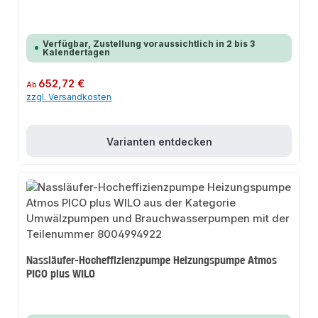
Verfügbar, Zustellung voraussichtlich in 2 bis 3
Kalendertagen
Regulärer Preis:
652,72 €
Ab
zzgl. Versandkosten
Varianten entdecken
Nassläufer-Hocheffizienzpumpe Heizungspumpe Atmos
PICO plus WILO