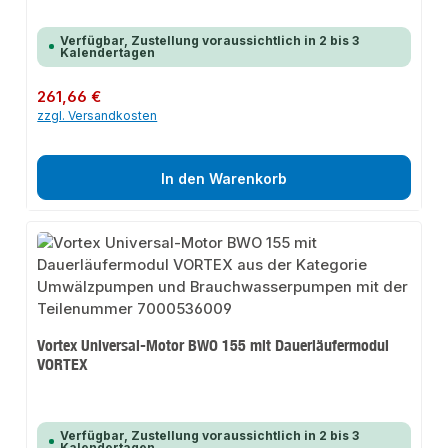
Verfügbar, Zustellung voraussichtlich in 2 bis 3
Kalendertagen
Regulärer Preis:
261,66 €
zzgl. Versandkosten
In den Warenkorb
Vortex Universal-Motor BWO 155 mit Dauerläufermodul
VORTEX
Verfügbar, Zustellung voraussichtlich in 2 bis 3
Kalendertagen