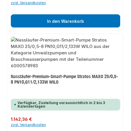
zzgl. Versandkosten
In den Warenkorb
Nassläufer-Premium-Smart-Pumpe Stratos MAXO 25/0,5-
8 PN10,G11/2,133W WILO
Verfügbar, Zustellung voraussichtlich in 2 bis 3
Kalendertagen
Regulärer Preis:
1.142,36 €
zzgl. Versandkosten