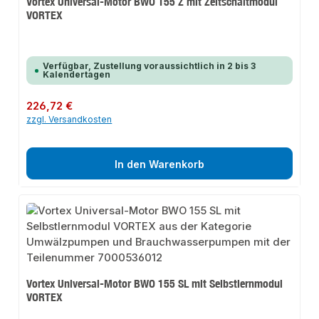
Vortex Universal-Motor BWO 155 Z mit Zeitschaltmodul
VORTEX
Verfügbar, Zustellung voraussichtlich in 2 bis 3
Kalendertagen
Regulärer Preis:
226,72 €
zzgl. Versandkosten
In den Warenkorb
Vortex Universal-Motor BWO 155 SL mit Selbstlernmodul
VORTEX