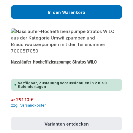
In den Warenkorb
Nassläufer-Hocheffizienzpumpe Stratos WILO
Verfügbar, Zustellung voraussichtlich in 2 bis 3
Kalendertagen
Regulärer Preis:
291,10 €
Ab
zzgl. Versandkosten
Varianten entdecken