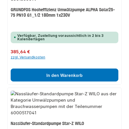
GRUNDFOS Hocheffizienz Umwälzpumpe ALPHA Solar25-
75 PN10 G1_1/2 180mm 1x230V
Verfügbar, Zustellung voraussichtlich in 2 bis 3
Kalendertagen
Regulärer Preis:
385,64 €
zzgl. Versandkosten
In den Warenkorb
Nassläufer-Standardpumpe Star-Z WILO