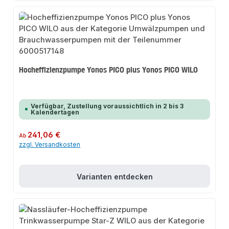
Hocheffizienzpumpe Yonos PICO plus Yonos PICO WILO
Verfügbar, Zustellung voraussichtlich in 2 bis 3
Kalendertagen
Regulärer Preis:
241,06 €
Ab
zzgl. Versandkosten
Varianten entdecken