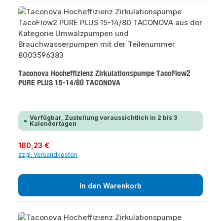
Taconova Hocheffizienz Zirkulationspumpe TacoFlow2
PURE PLUS 15-14/80 TACONOVA
Verfügbar, Zustellung voraussichtlich in 2 bis 3
Kalendertagen
Regulärer Preis:
180,23 €
zzgl. Versandkosten
In den Warenkorb