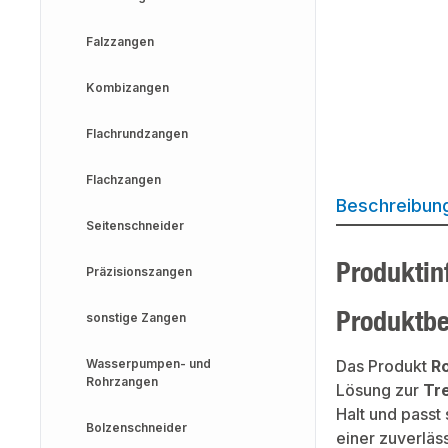
Falzzangen
Kombizangen
Flachrundzangen
Flachzangen
Beschreibun
Seitenschneider
Produktin
Präzisionszangen
Produktb
sonstige Zangen
Wasserpumpen- und
Das Produkt
R
Rohrzangen
Lösung zur
Tr
Halt und passt
Bolzenschneider
einer zuverläss