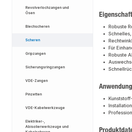
Revolverlochzangen und
Eigenschaf
Ösen
Robuste Ro
Blechscheren
Schnelles,
Scheren
Rechtwinkl
Für Einha
Gripzangen
Robuste A
Auswechsel
Sicherungsringzangen
Schnellrüc
VDE-Zangen
Anwendung
Pinzetten
Kunststoff
Installati
VDE-Kabelwerkzeuge
Professio
Elektriker-,
Abisolierwerkzeuge und
Produktdat
Kabelscheren