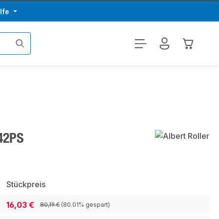
lfe
Warenkor
 42PS
Stückpreis
16,03 €
80,19 €
(80.01% gespart)