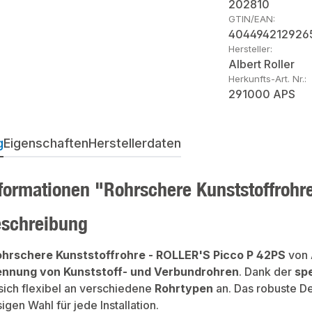
202810
GTIN/EAN:
404494212926
Hersteller:
Albert Roller
Herkunfts-Art. Nr.:
291000 APS
g
Eigenschaften
Herstellerdaten
formationen "Rohrschere Kunststoffrohr
eschreibung
ohrschere Kunststoffrohre - ROLLER'S Picco P 42PS
von
ennung von Kunststoff- und Verbundrohren
. Dank der
sp
 sich flexibel an verschiedene
Rohrtypen
an. Das robuste D
igen Wahl für jede Installation.