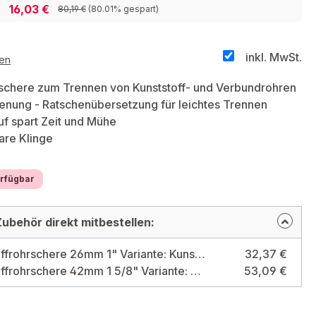
16,03 €
80,19 €
(80.01% gespart)
inkl. MwSt.
ten
schere zum Trennen von Kunststoff- und Verbundrohren
enung - Ratschenübersetzung für leichtes Trennen
uf spart Zeit und Mühe
re Klinge
erfügbar
ubehör direkt mitbestellen:
Kunststoffrohrschere 26mm 1" Variante: Kunststoffrohrschere 26mm 1"
32,37 €
Kunststoffrohrschere 42mm 1 5/8" Variante: Kunststoffrohrschere 42mm 1 5/8"
53,09 €