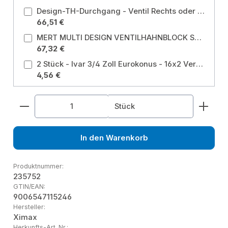
Design-TH-Durchgang - Ventil Rechts oder Links montierbar - Chrom Farbe: verchromt
66,51 €
MERT MULTI DESIGN VENTILHAHNBLOCK SAMI-SET CHROM Farbe: verchromt
67,32 €
2 Stück - Ivar 3/4 Zoll Eurokonus - 16x2 Verschraubung für MSV- und PEx-Rohr Größe: EUROKONUS 16 x 2 mm
4,56 €
Produkt Anzahl: Gib den gewünschten Wert ein od
Stück
In den Warenkorb
Produktnummer:
235752
GTIN/EAN:
9006547115246
Hersteller:
Ximax
Herkunfts-Art. Nr.: