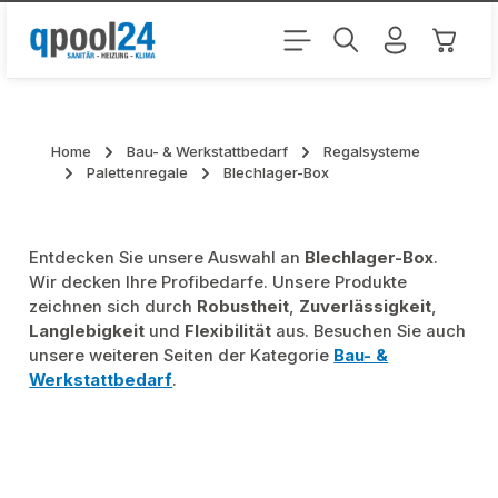
Zum Hauptinhalt springen
Warenk
Home
Bau- & Werkstattbedarf
Regalsysteme
Palettenregale
Blechlager-Box
Entdecken Sie unsere Auswahl an
Blechlager-Box
.
Wir decken Ihre Profibedarfe. Unsere Produkte
zeichnen sich durch
Robustheit
,
Zuverlässigkeit
,
Langlebigkeit
und
Flexibilität
aus. Besuchen Sie auch
unsere weiteren Seiten der Kategorie
Bau- &
Werkstattbedarf
.