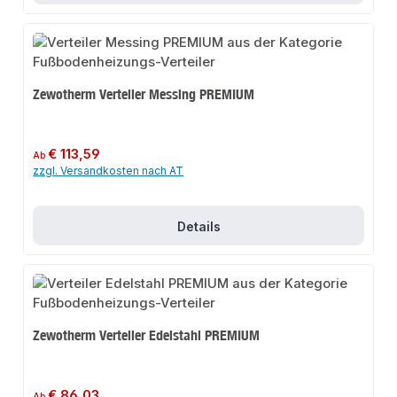
Zewotherm Verteiler Messing PREMIUM
Regulärer Preis:
€ 113,59
Ab
zzgl. Versandkosten nach AT
Details
Zewotherm Verteiler Edelstahl PREMIUM
Regulärer Preis:
€ 86,03
Ab