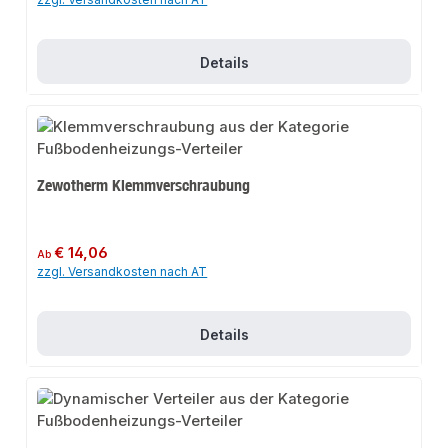
Details
Zewotherm Klemmverschraubung
Regulärer Preis:
€ 14,06
Ab
zzgl. Versandkosten nach AT
Details