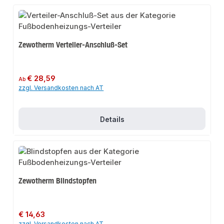
Zewotherm Verteiler-Anschluß-Set
Regulärer Preis:
€ 28,59
Ab
zzgl. Versandkosten nach AT
Details
Zewotherm Blindstopfen
Regulärer Preis:
€ 14,63
zzgl. Versandkosten nach AT