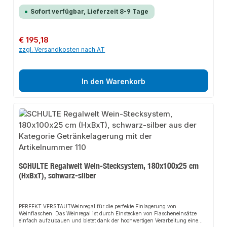
hochwertigen Verarbeitung eine besondere Stabilität und eine übersichtliche
Lagerung. Mit diesem Weinregal schaffen Sie dem idealen Stauraum Ihrer
Sofort verfügbar, Lieferzeit 8-9 Tage
Getränkekisten.PERFEKTES MAßAnders als bei aufgestapelten Kisten, ist der
Zugriff auf jede Flasche leicht und einfach. Bequemer geht es nicht. Das
hochwertige Material ermöglicht eine Aufstellung in nahezu jedem Raum des
Hauses.Unsere Regale werden ohne chemische Zusatzstoffe oder
Regulärer Preis:
€ 195,18
Weichmacher nach streng überwachten Richtlinien in Deutschland
zzgl. Versandkosten nach AT
produziert. So können wir eine gleichbleibende, hohe und langlebige
Qualität gewährleisten.>Besondere Merkmalefür bis zu 9 KistenTraglast pro
Ebene 60 KgHöhe = 180 cmBreite = 100 cm Tiefe = 30 cmFarbe:
schwarz/silber
In den Warenkorb
SCHULTE Regalwelt Wein-Stecksystem, 180x100x25 cm
(HxBxT), schwarz-silber
PERFEKT VERSTAUTWeinregal für die perfekte Einlagerung von
Weinflaschen. Das Weinregal ist durch Einstecken von Flascheneinsätze
einfach aufzubauen und bietet dank der hochwertigen Verarbeitung eine