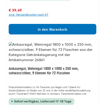
Zugriff auf jede Flasche leicht und einfach. Bequemer geht es nicht. Das
hochwertige Material ermöglicht eine Aufstellung in nahezu jedem Raum des
Hauses. Bis zu 6 Getränkekisten finden in diesem Getränkekistenregal
Regulärer Preis:
€ 39,49
übersichtlich Platz.MADE IN GERMANYUnsere Regale werden ohne
zzgl. Versandkosten nach AT
chemische Zusatzstoffe oder Weichmacher nach streng überwachten
Richtlinien in Deutschland produziert. So können wir eine gleichbleibende,
hohe und langlebige Qualität gewährleisten.>Besondere Merkmalefür bis zu
4 GetränkekistenTraglast bis zu 40 KgHöhe = 118 cmBreite = 61 cm Tiefe =
41 cmFarbe: silber Bitte beachten Sie, dass die Stabilität des
In den Warenkorb
Getränkekistenregals nur durch die Wandmontage gewährleistet werden
kann!
Anbauregal, Weinregal 1800 x 1000 x 250 mm,
schwarz/silber, 9 Ebenen für 72 Flaschen
Produktmerkmalebis zu 96 Flaschen pro Regal und 1 Ebene für
KartonsEbenen im Raster von 25 mm in der Höhe verstellbarAussteifung
durch TraversenT-Profil-Rahmen in schwarz, Flascheneinsätze und
Fachboden in silber beschichtetBeschreibungschnelle Bestückung und
Entnahmeübersichtliche Lagerungschneller Aufbau durch einfaches
Sofort verfügbar, Lieferzeit 17-18 Tage
Stecken der Flascheneinsätze