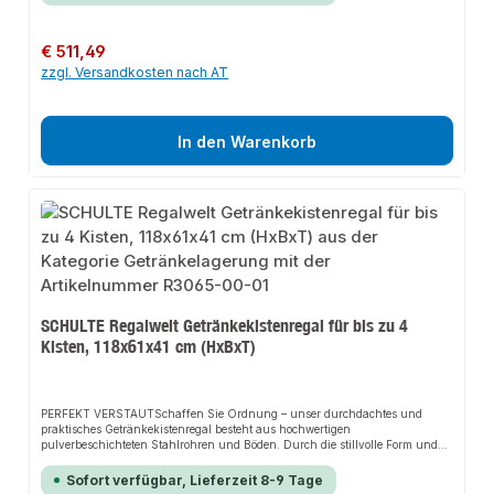
Weinflaschen. Ein Fachboden sorgt für die zusätzlich praktische Lagerung
von Getränkeboxen. Bequemer geht es nicht.Das hochwertige Material
ermöglicht eine Aufstellung in nahezu jedem Raum des Hauses.MADE IN
Regulärer Preis:
€ 511,49
GERMANYUnsere Regale werden ohne chemische Zusatzstoffe oder
zzgl. Versandkosten nach AT
Weichmacher nach streng überwachten Richtlinien in Deutschland
produziert. So können wir eine gleichbleibende, hohe und langlebige
Qualität gewährleisten.>Besondere Merkmalefür bis zu 96
Flascheninklusive FachbodenHöhe = 230 cmBreite = 100 cm Tiefe = 25
cmFarbe: schwarz/silber
In den Warenkorb
SCHULTE Regalwelt Getränkekistenregal für bis zu 4
Kisten, 118x61x41 cm (HxBxT)
PERFEKT VERSTAUTSchaffen Sie Ordnung – unser durchdachtes und
praktisches Getränkekistenregal besteht aus hochwertigen
pulverbeschichteten Stahlrohren und Böden. Durch die stillvolle Form und
spezielle Konstruktion, bieten sich für das Getränkekistenregal viele weitere
Anwendungsbereiche, wie z.B. Küche, Keller, Vorrats- oder Abstellräumen
Sofort verfügbar, Lieferzeit 8-9 Tage
an.SCHAFFEN SIE ORDNUNGAnders als bei aufgestapelten Kisten, ist der