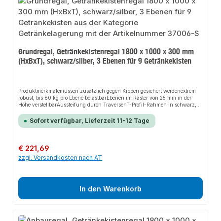
Grundregal, Getränkekistenregal 1800 x 1000 x 300 mm
(HxBxT), schwarz/silber, 3 Ebenen für 9 Getränkekisten
Produktmerkmalemüssen zusätzlich gegen Kippen gesichert werdenextrem
robust, bis 60 kg pro Ebene belastbarEbenen im Raster von 25 mm in der
Höhe verstellbarAussteifung durch TraversenT-Profil-Rahmen in schwarz,
Getränkekisteneinsätze in silber beschichtet
Sofort verfügbar, Lieferzeit 11-12 Tage
Regulärer Preis:
€ 221,69
zzgl. Versandkosten nach AT
In den Warenkorb