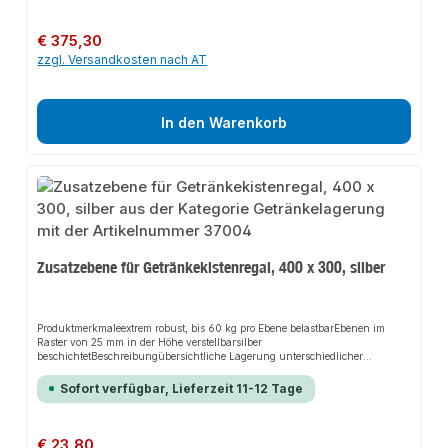
Regulärer Preis:
€ 375,30
zzgl. Versandkosten nach AT
In den Warenkorb
Zusatzebene für Getränkekistenregal, 400 x 300, silber
Produktmerkmaleextrem robust, bis 60 kg pro Ebene belastbarEbenen im
Raster von 25 mm in der Höhe verstellbarsilber
beschichtetBeschreibungübersichtliche Lagerung unterschiedlicher
KistenGetränkeflaschen einzeln entnehmbarschneller Aufbau durch
einfaches Stecken der Ebenen
Sofort verfügbar, Lieferzeit 11-12 Tage
Regulärer Preis:
€ 23,80