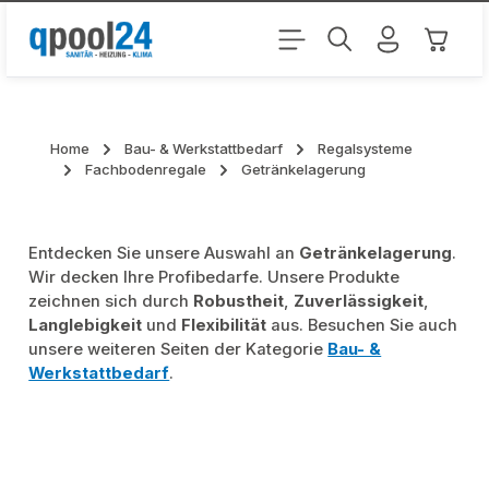
Zum Hauptinhalt springen
Warenk
Home
Bau- & Werkstattbedarf
Regalsysteme
Fachbodenregale
Getränkelagerung
Entdecken Sie unsere Auswahl an
Getränkelagerung
.
Wir decken Ihre Profibedarfe. Unsere Produkte
zeichnen sich durch
Robustheit
,
Zuverlässigkeit
,
Langlebigkeit
und
Flexibilität
aus. Besuchen Sie auch
unsere weiteren Seiten der Kategorie
Bau- &
Werkstattbedarf
.