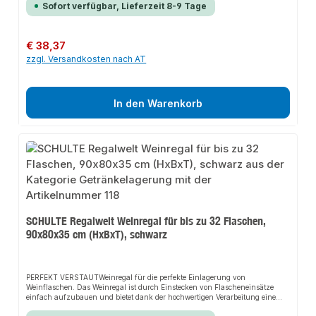
Anwendungsbereiche, wie z.B. Küche, Keller, Vorrats- oder Abstellräumen
Sofort verfügbar, Lieferzeit 8-9 Tage
an.SCHAFFEN SIE ORDNUNGAnders als bei aufgestapelten Kisten, ist der
Zugriff auf jede Flasche leicht und einfach. Bequemer geht es nicht. Das
hochwertige Material ermöglicht eine Aufstellung in nahezu jedem Raum des
Hauses. Bis zu 6 Getränkekisten finden in diesem Getränkekistenregal
Regulärer Preis:
€ 38,37
übersichtlich Platz.MADE IN GERMANYUnsere Regale werden ohne
zzgl. Versandkosten nach AT
chemische Zusatzstoffe oder Weichmacher nach streng überwachten
Richtlinien in Deutschland produziert. So können wir eine gleichbleibende,
hohe und langlebige Qualität gewährleisten.>Besondere Merkmalefür bis zu
4 GetränkekistenTraglast bis zu 40 KgHöhe = 118 cmBreite = 61 cm Tiefe =
41 cmFarbe: weiß Bitte beachten Sie, dass die Stabilität des
In den Warenkorb
Getränkekistenregals nur durch die Wandmontage gewährleistet werden
kann!
SCHULTE Regalwelt Weinregal für bis zu 32 Flaschen,
90x80x35 cm (HxBxT), schwarz
PERFEKT VERSTAUTWeinregal für die perfekte Einlagerung von
Weinflaschen. Das Weinregal ist durch Einstecken von Flascheneinsätze
einfach aufzubauen und bietet dank der hochwertigen Verarbeitung eine
besondere Stabilität und eine übersichtliche Lagerung. Mit diesem Weinregal