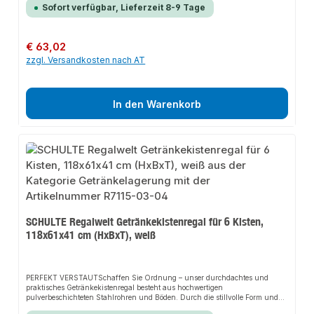
schaffen Sie den idealen Stauraum Ihrer Weinflaschen.PERFEKTES
Sofort verfügbar, Lieferzeit 8-9 Tage
MAßHierbei bietet das Weinregal einen einfachen Zugriff auf die
Weinflaschen. Ein Fachboden sorgt für die zusätzlich praktische Lagerung
von Getränkeboxen. Bequemer geht es nicht.Das hochwertige Material
ermöglicht eine Aufstellung in nahezu jedem Raum des Hauses.MADE IN
Regulärer Preis:
€ 63,02
GERMANYUnsere Regale werden ohne chemische Zusatzstoffe oder
zzgl. Versandkosten nach AT
Weichmacher nach streng überwachten Richtlinien in Deutschland
produziert. So können wir eine gleichbleibende, hohe und langlebige
Qualität gewährleisten.>Besondere Merkmalefür bis zu 32 FlaschenHöhe =
43 cmBreite = 80 cm Tiefe = 35 cmFarbe: schwarz
In den Warenkorb
SCHULTE Regalwelt Getränkekistenregal für 6 Kisten,
118x61x41 cm (HxBxT), weiß
PERFEKT VERSTAUTSchaffen Sie Ordnung – unser durchdachtes und
praktisches Getränkekistenregal besteht aus hochwertigen
pulverbeschichteten Stahlrohren und Böden. Durch die stillvolle Form und
spezielle Konstruktion, bieten sich für das Getränkekistenregal viele weitere