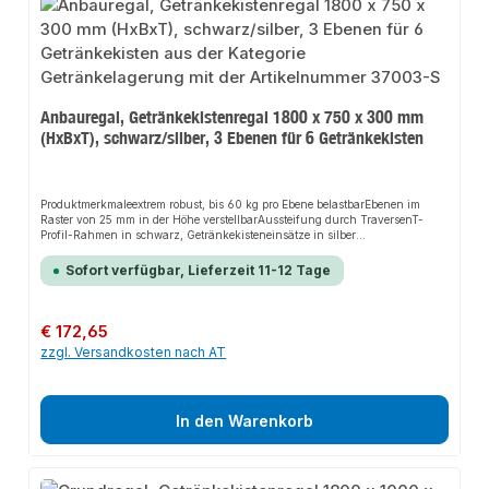
Anbauregal, Getränkekistenregal 1800 x 750 x 300 mm
(HxBxT), schwarz/silber, 3 Ebenen für 6 Getränkekisten
Produktmerkmaleextrem robust, bis 60 kg pro Ebene belastbarEbenen im
Raster von 25 mm in der Höhe verstellbarAussteifung durch TraversenT-
Profil-Rahmen in schwarz, Getränkekisteneinsätze in silber
beschichtetmüssen zusätzlich gegen Kippen gesichert
werdenBeschreibungübersichtliche Lagerung unterschiedlicher
Sofort verfügbar, Lieferzeit 11-12 Tage
KistenGetränkeflaschen einzeln entnehmbarschneller Aufbau durch
einfaches Stecken der Ebenen
Regulärer Preis:
€ 172,65
zzgl. Versandkosten nach AT
In den Warenkorb