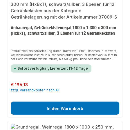
Anbauregal, Getränkekistenregal 1800 x 1.300 x 300 mm
(HxBxT), schwarz/silber, 3 Ebenen für 12 Getränkekisten
ProduktmerkmaleAussteifung durch TraversenT-Profil-Rahmen in schwarz,
Getränkekisteneinsätze in silber beschichtetEbenen im Raster von 25 mm in
der Höhe verstellbarextrem robust, bis 60 kg pro Ebene belastbarmüssen
zusätzlich gegen Kippen gesichert werden
Sofort verfügbar, Lieferzeit 11-12 Tage
Regulärer Preis:
€ 196,13
zzgl. Versandkosten nach AT
In den Warenkorb