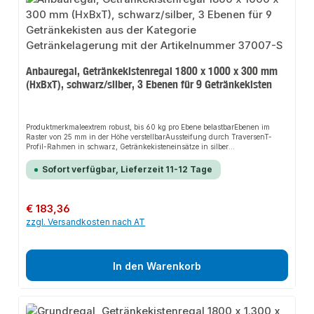
Anbauregal, Getränkekistenregal 1800 x 1000 x 300 mm
(HxBxT), schwarz/silber, 3 Ebenen für 9 Getränkekisten
Produktmerkmaleextrem robust, bis 60 kg pro Ebene belastbarEbenen im
Raster von 25 mm in der Höhe verstellbarAussteifung durch TraversenT-
Profil-Rahmen in schwarz, Getränkekisteneinsätze in silber
beschichtetmüssen zusätzlich gegen Kippen gesichert
werdenBeschreibungGetränkekistenregal für alle gängigen Getränkekisten,
Sofort verfügbar, Lieferzeit 11-12 Tage
einseitig nutzbar. Anbauregal mit 3 Ebenen. übersichtliche Lagerung
unterschiedlicher KistenGetränkeflaschen einzeln entnehmbarschneller
Aufbau durch einfaches Stecken der Ebenen
Regulärer Preis:
€ 183,36
zzgl. Versandkosten nach AT
In den Warenkorb