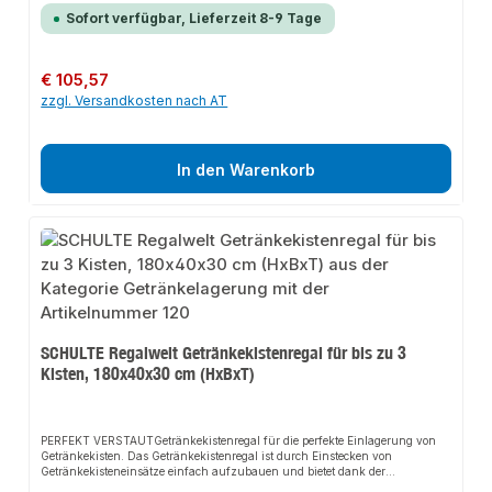
schaffen Sie den idealen Stauraum Ihrer Weinflaschen.PERFEKTES
Sofort verfügbar, Lieferzeit 8-9 Tage
MAßHierbei bietet das Weinregal einen einfachen Zugriff auf die
Weinflaschen. Ein Fachboden sorgt für die zusätzlich praktische Lagerung
von Getränkeboxen. Bequemer geht es nicht.Das hochwertige Material
ermöglicht eine Aufstellung in nahezu jedem Raum des Hauses.MADE IN
Regulärer Preis:
€ 105,57
GERMANYUnsere Regale werden ohne chemische Zusatzstoffe oder
zzgl. Versandkosten nach AT
Weichmacher nach streng überwachten Richtlinien in Deutschland
produziert. So können wir eine gleichbleibende, hohe und langlebige
Qualität gewährleisten.>Besondere Merkmalefür bis zu 96
Flascheninklusive FachbodenHöhe = 180 cmBreite = 80 cm Tiefe = 35
cmFarbe: schwarz
In den Warenkorb
SCHULTE Regalwelt Getränkekistenregal für bis zu 3
Kisten, 180x40x30 cm (HxBxT)
PERFEKT VERSTAUTGetränkekistenregal für die perfekte Einlagerung von
Getränkekisten. Das Getränkekistenregal ist durch Einstecken von
Getränkekisteneinsätze einfach aufzubauen und bietet dank der
hochwertigen Verarbeitung eine besondere Stabilität und eine übersichtliche