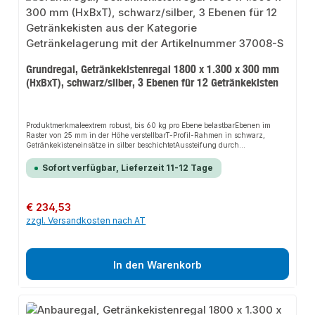
Grundregal, Getränkekistenregal 1800 x 1.300 x 300 mm
(HxBxT), schwarz/silber, 3 Ebenen für 12 Getränkekisten
Produktmerkmaleextrem robust, bis 60 kg pro Ebene belastbarEbenen im
Raster von 25 mm in der Höhe verstellbarT-Profil-Rahmen in schwarz,
Getränkekisteneinsätze in silber beschichtetAussteifung durch
Traversenmüssen zusätzlich gegen Kippen gesichert werden
Sofort verfügbar, Lieferzeit 11-12 Tage
Regulärer Preis:
€ 234,53
zzgl. Versandkosten nach AT
In den Warenkorb