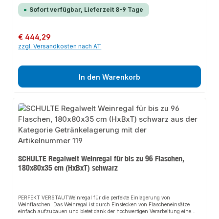
besondere Stabilität und eine übersichtliche Lagerung. Mit diesem Weinregal
schaffen Sie den idealen Stauraum Ihrer Weinflaschen.PERFEKTES
Sofort verfügbar, Lieferzeit 8-9 Tage
MAßHierbei bietet das Weinregal einen einfachen Zugriff auf die
Weinflaschen. Ein Fachboden sorgt für die zusätzlich praktische Lagerung
von Getränkeboxen. Bequemer geht es nicht.Das hochwertige Material
ermöglicht eine Aufstellung in nahezu jedem Raum des Hauses.MADE IN
Regulärer Preis:
€ 444,29
GERMANYUnsere Regale werden ohne chemische Zusatzstoffe oder
zzgl. Versandkosten nach AT
Weichmacher nach streng überwachten Richtlinien in Deutschland
produziert. So können wir eine gleichbleibende, hohe und langlebige
Qualität gewährleisten.>Besondere Merkmalefür bis zu 72 Flascheninklusive
FachbodenHöhe = 180 cmBreite = 100 cm Tiefe = 25 cmFarbe:
schwarz/silber
In den Warenkorb
SCHULTE Regalwelt Weinregal für bis zu 96 Flaschen,
180x80x35 cm (HxBxT) schwarz
PERFEKT VERSTAUTWeinregal für die perfekte Einlagerung von
Weinflaschen. Das Weinregal ist durch Einstecken von Flascheneinsätze
einfach aufzubauen und bietet dank der hochwertigen Verarbeitung eine
besondere Stabilität und eine übersichtliche Lagerung. Mit diesem Weinregal