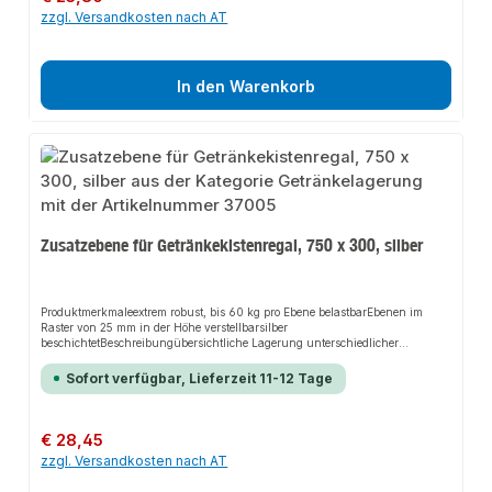
zzgl. Versandkosten nach AT
In den Warenkorb
Zusatzebene für Getränkekistenregal, 750 x 300, silber
Produktmerkmaleextrem robust, bis 60 kg pro Ebene belastbarEbenen im
Raster von 25 mm in der Höhe verstellbarsilber
beschichtetBeschreibungübersichtliche Lagerung unterschiedlicher
KistenGetränkeflaschen einzeln entnehmbarschneller Aufbau durch
einfaches Stecken der Ebenen
Sofort verfügbar, Lieferzeit 11-12 Tage
Regulärer Preis:
€ 28,45
zzgl. Versandkosten nach AT