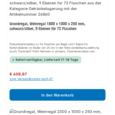
Grundregal, Weinregal 1800 x 1000 x 250 mm,
schwarz/silber, 9 Ebenen für 72 Flaschen
Produktmerkmalebis zu 96 Flaschen pro Regal und 1 Ebene für
KartonsEbenen im Raster von 25 mm in der Höhe verstellbarAussteifung
durch TraversenT-Profil-Rahmen in schwarz, Flascheneinsätze und
Fachboden in silber beschichtetBeschreibungschnelle Bestückung und
Entnahmeübersichtliche Lagerungschneller Aufbau durch einfaches
Sofort verfügbar, Lieferzeit 17-18 Tage
Stecken der Flascheneinsätze
Regulärer Preis:
€ 408,87
zzgl. Versandkosten nach AT
In den Warenkorb