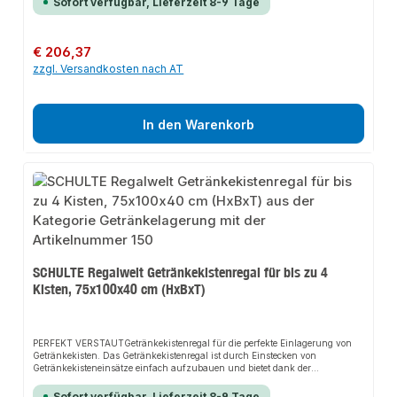
Sofort verfügbar, Lieferzeit 8-9 Tage
Getränkekisten.PERFEKTES MAßAnders als bei aufgestapelten Kisten, ist der
Zugriff auf jede Flasche leicht und einfach. Bequemer geht es nicht. Das
hochwertige Material ermöglicht eine Aufstellung in nahezu jedem Raum des
Hauses.Unsere Regale werden ohne chemische Zusatzstoffe oder
Regulärer Preis:
€ 206,37
Weichmacher nach streng überwachten Richtlinien in Deutschland
zzgl. Versandkosten nach AT
produziert. So können wir eine gleichbleibende, hohe und langlebige
Qualität gewährleisten.>Besondere Merkmalefür bis zu 12 KistenTraglast pro
Ebene 60 KgHöhe = 180 cmBreite = 130 cm Tiefe = 30 cmFarbe:
schwarz/silber
In den Warenkorb
SCHULTE Regalwelt Getränkekistenregal für bis zu 4
Kisten, 75x100x40 cm (HxBxT)
PERFEKT VERSTAUTGetränkekistenregal für die perfekte Einlagerung von
Getränkekisten. Das Getränkekistenregal ist durch Einstecken von
Getränkekisteneinsätze einfach aufzubauen und bietet dank der
hochwertigen Verarbeitung eine besondere Stabilität und eine übersichtliche
Lagerung. Mit diesem Weinregal schaffen Sie dem idealen Stauraum Ihrer
Sofort verfügbar, Lieferzeit 8-9 Tage