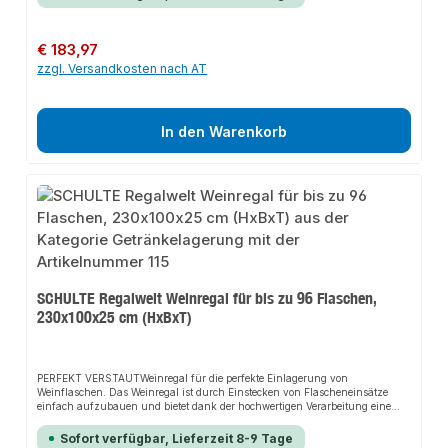
Getränkekisten.PERFEKTES MAßAnders als bei aufgestapelten Kisten, ist der
Zugriff auf jede Flasche leicht und einfach. Bequemer geht es nicht. Das
hochwertige Material ermöglicht eine Aufstellung in nahezu jedem Raum des
Hauses.Unsere Regale werden ohne chemische Zusatzstoffe oder
Regulärer Preis:
€ 183,97
Weichmacher nach streng überwachten Richtlinien in Deutschland
zzgl. Versandkosten nach AT
produziert. So können wir eine gleichbleibende, hohe und langlebige
Qualität gewährleisten.>Besondere Merkmalefür bis zu 6 KistenTraglast pro
Ebene 60 KgHöhe = 180 cmBreite = 75 cm Tiefe = 30 cmFarbe:
schwarz/silber
In den Warenkorb
SCHULTE Regalwelt Weinregal für bis zu 96 Flaschen,
230x100x25 cm (HxBxT)
PERFEKT VERSTAUTWeinregal für die perfekte Einlagerung von
Weinflaschen. Das Weinregal ist durch Einstecken von Flascheneinsätze
einfach aufzubauen und bietet dank der hochwertigen Verarbeitung eine
besondere Stabilität und eine übersichtliche Lagerung. Mit diesem Weinregal
schaffen Sie den idealen Stauraum Ihrer Weinflaschen.PERFEKTES
Sofort verfügbar, Lieferzeit 8-9 Tage
MAßHierbei bietet das Weinregal einen einfachen Zugriff auf die