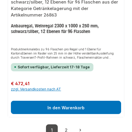
Anbauregal, Weinregal 2300 x 1000 x 250 mm,
schwarz/silber, 12 Ebenen für 96 Flaschen
Produktmerkmalebis zu 96 Flaschen pro Regal und 1 Ebene für
KartonsEbenen im Raster von 25 mm in der Höhe verstellbarAussteifung
durch TraversenT-Profil-Rahmen in schwarz, Flascheneinsätze und
Fachboden in silber beschichtetBeschreibungschnelle Bestückung und
Entnahmeübersichtliche Lagerungschneller Aufbau durch einfaches
Sofort verfügbar, Lieferzeit 17-18 Tage
Stecken der Flascheneinsätze
Regulärer Preis:
€ 472,41
zzgl. Versandkosten nach AT
In den Warenkorb
1
2