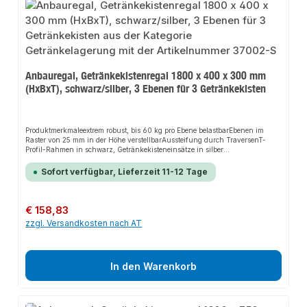
Anbauregal, Getränkekistenregal 1800 x 400 x 300 mm
(HxBxT), schwarz/silber, 3 Ebenen für 3 Getränkekisten
Produktmerkmaleextrem robust, bis 60 kg pro Ebene belastbarEbenen im
Raster von 25 mm in der Höhe verstellbarAussteifung durch TraversenT-
Profil-Rahmen in schwarz, Getränkekisteneinsätze in silber
beschichtetmüssen zusätzlich gegen Kippen gesichert
werdenBeschreibungübersichtliche Lagerung unterschiedlicher
Sofort verfügbar, Lieferzeit 11-12 Tage
KistenGetränkeflaschen einzeln entnehmbarschneller Aufbau durch
einfaches Stecken der Ebenen
Regulärer Preis:
€ 158,83
zzgl. Versandkosten nach AT
In den Warenkorb