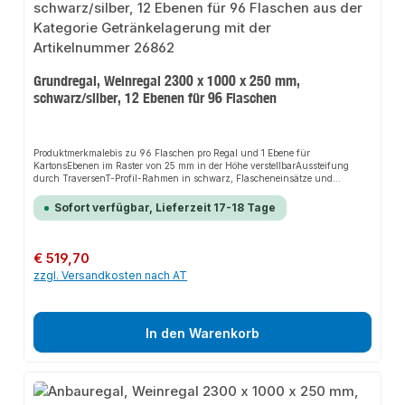
Grundregal, Weinregal 2300 x 1000 x 250 mm,
schwarz/silber, 12 Ebenen für 96 Flaschen
Produktmerkmalebis zu 96 Flaschen pro Regal und 1 Ebene für
KartonsEbenen im Raster von 25 mm in der Höhe verstellbarAussteifung
durch TraversenT-Profil-Rahmen in schwarz, Flascheneinsätze und
Fachboden in silber beschichtetBeschreibungschnelle Bestückung und
Entnahmeübersichtliche Lagerungschneller Aufbau durch einfaches
Sofort verfügbar, Lieferzeit 17-18 Tage
Stecken der Flascheneinsätze
Regulärer Preis:
€ 519,70
zzgl. Versandkosten nach AT
In den Warenkorb