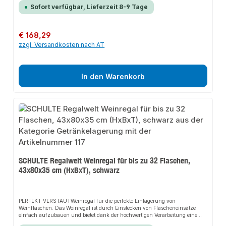
Lagerung. Mit diesem Weinregal schaffen Sie dem idealen Stauraum Ihrer
Sofort verfügbar, Lieferzeit 8-9 Tage
Getränkekisten.PERFEKTES MAßAnders als bei aufgestapelten Kisten, ist der
Zugriff auf jede Flasche leicht und einfach. Bequemer geht es nicht. Das
hochwertige Material ermöglicht eine Aufstellung in nahezu jedem Raum des
Hauses.Unsere Regale werden ohne chemische Zusatzstoffe oder
Regulärer Preis:
€ 168,29
Weichmacher nach streng überwachten Richtlinien in Deutschland
zzgl. Versandkosten nach AT
produziert. So können wir eine gleichbleibende, hohe und langlebige
Qualität gewährleisten.>Besondere Merkmalefür bis zu 3 KistenTraglast pro
Ebene 60 KgHöhe = 180 cmBreite = 40 cm Tiefe = 30 cmFarbe:
schwarz/silber
In den Warenkorb
SCHULTE Regalwelt Weinregal für bis zu 32 Flaschen,
43x80x35 cm (HxBxT), schwarz
PERFEKT VERSTAUTWeinregal für die perfekte Einlagerung von
Weinflaschen. Das Weinregal ist durch Einstecken von Flascheneinsätze
einfach aufzubauen und bietet dank der hochwertigen Verarbeitung eine
besondere Stabilität und eine übersichtliche Lagerung. Mit diesem Weinregal