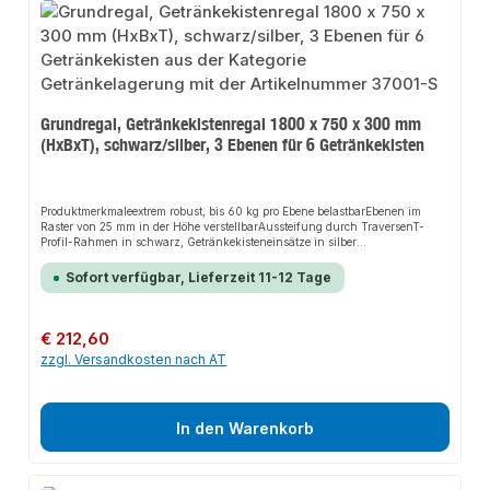
Grundregal, Getränkekistenregal 1800 x 750 x 300 mm
(HxBxT), schwarz/silber, 3 Ebenen für 6 Getränkekisten
Produktmerkmaleextrem robust, bis 60 kg pro Ebene belastbarEbenen im
Raster von 25 mm in der Höhe verstellbarAussteifung durch TraversenT-
Profil-Rahmen in schwarz, Getränkekisteneinsätze in silber
beschichtetmüssen zusätzlich gegen Kippen gesichert
werdenBeschreibungübersichtliche Lagerung unterschiedlicher
Sofort verfügbar, Lieferzeit 11-12 Tage
KistenGetränkeflaschen einzeln entnehmbarschneller Aufbau durch
einfaches Stecken der Ebenen
Regulärer Preis:
€ 212,60
zzgl. Versandkosten nach AT
In den Warenkorb