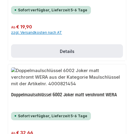
Sofort verfügbar, Lieferzeit 5-6 Tage
Regulärer Preis:
€ 19,90
Ab
zzgl. Versandkosten nach AT
Details
Doppelmaulschlüssel 6002 Joker matt verchromt WERA
Sofort verfügbar, Lieferzeit 5-6 Tage
Regulärer Preis:
€ 32,66
Ab