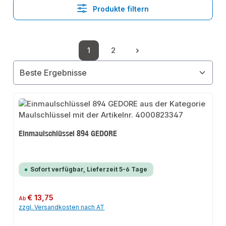
Produkte filtern
1
2
Seite
Seite
Einmaulschlüssel 894 GEDORE
Sofort verfügbar, Lieferzeit 5-6 Tage
Regulärer Preis:
€ 13,75
Ab
zzgl. Versandkosten nach AT