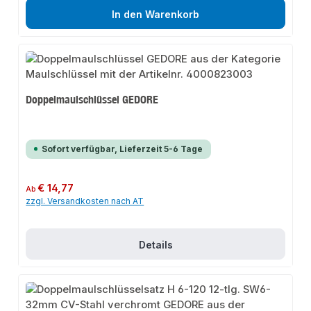
In den Warenkorb
Doppelmaulschlüssel GEDORE
Sofort verfügbar, Lieferzeit 5-6 Tage
Regulärer Preis:
€ 14,77
Ab
zzgl. Versandkosten nach AT
Details