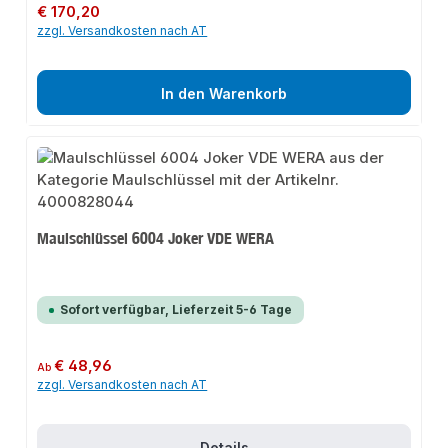
Regulärer Preis:
€ 170,20
zzgl. Versandkosten nach AT
In den Warenkorb
Maulschlüssel 6004 Joker VDE WERA
Sofort verfügbar, Lieferzeit 5-6 Tage
Regulärer Preis:
€ 48,96
Ab
zzgl. Versandkosten nach AT
Details