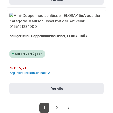
Zölliger Mini-Doppelmaulschlüssel, ELORA-156A
Sofort verfügbar
Regulärer Preis:
€ 16,21
Ab
zzgl. Versandkosten nach AT
Details
1
2
Seite
Seite