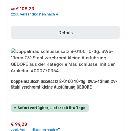
Regulärer Preis:
€ 108,33
Ab
zzgl. Versandkosten nach AT
Details
Doppelmaulschlüsselsatz 8-0100 10-tlg. SW5-13mm CV-
Stahl verchromt kleine Ausführung GEDORE
Sofort verfügbar, Lieferzeit 5-6 Tage
Regulärer Preis:
€ 94,28
zzgl. Versandkosten nach AT