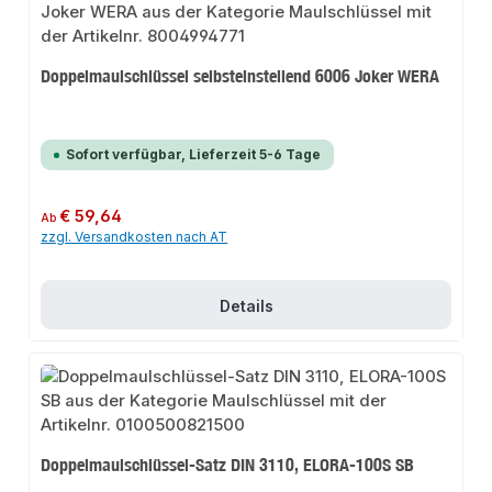
Doppelmaulschlüssel selbsteinstellend 6006 Joker WERA
Sofort verfügbar, Lieferzeit 5-6 Tage
Regulärer Preis:
€ 59,64
Ab
zzgl. Versandkosten nach AT
Details
Doppelmaulschlüssel-Satz DIN 3110, ELORA-100S SB