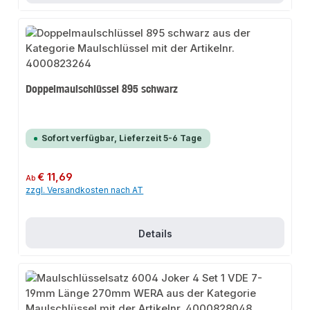
Doppelmaulschlüssel 895 schwarz
Sofort verfügbar, Lieferzeit 5-6 Tage
Regulärer Preis:
€ 11,69
Ab
zzgl. Versandkosten nach AT
Details