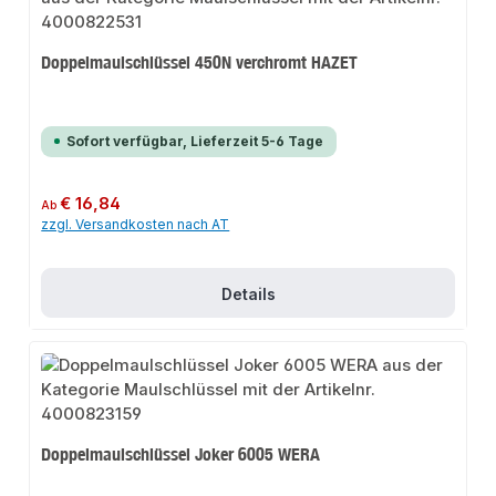
Doppelmaulschlüssel 450N verchromt HAZET
Sofort verfügbar, Lieferzeit 5-6 Tage
Regulärer Preis:
€ 16,84
Ab
zzgl. Versandkosten nach AT
Details
Doppelmaulschlüssel Joker 6005 WERA