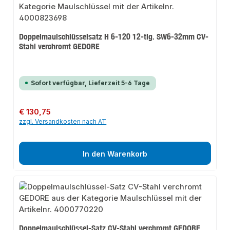
Doppelmaulschlüsselsatz H 6-120 12-tlg. SW6-32mm CV-
Stahl verchromt GEDORE
Sofort verfügbar, Lieferzeit 5-6 Tage
Regulärer Preis:
€ 130,75
zzgl. Versandkosten nach AT
In den Warenkorb
Doppelmaulschlüssel-Satz CV-Stahl verchromt GEDORE