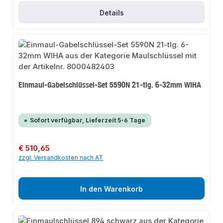
Details
Einmaul-Gabelschlüssel-Set 5590N 21-tlg. 6-32mm WIHA
Sofort verfügbar, Lieferzeit 5-6 Tage
Regulärer Preis:
€ 510,65
zzgl. Versandkosten nach AT
In den Warenkorb