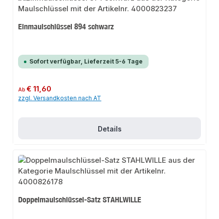
Einmaulschlüssel 894 schwarz
Sofort verfügbar, Lieferzeit 5-6 Tage
Regulärer Preis:
€ 11,60
Ab
zzgl. Versandkosten nach AT
Details
Doppelmaulschlüssel-Satz STAHLWILLE