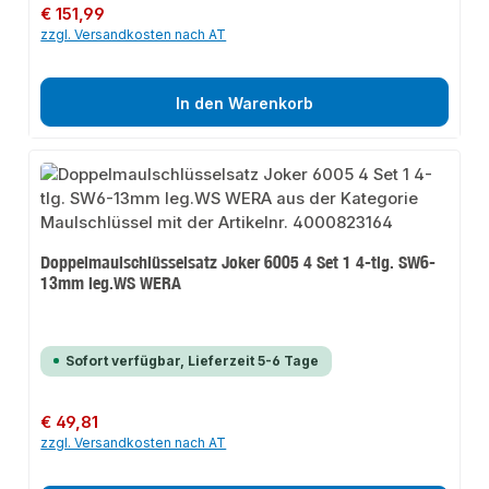
Regulärer Preis:
€ 151,99
zzgl. Versandkosten nach AT
In den Warenkorb
Doppelmaulschlüsselsatz Joker 6005 4 Set 1 4-tlg. SW6-
13mm leg.WS WERA
Sofort verfügbar, Lieferzeit 5-6 Tage
Regulärer Preis:
€ 49,81
zzgl. Versandkosten nach AT