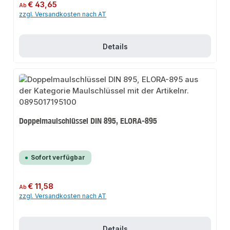
Regulärer Preis:
€ 43,65
Ab
zzgl. Versandkosten nach AT
Details
Doppelmaulschlüssel DIN 895, ELORA-895
Sofort verfügbar
Regulärer Preis:
€ 11,58
Ab
zzgl. Versandkosten nach AT
Details