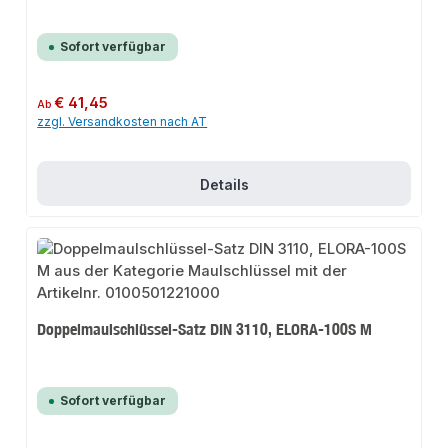
Sofort verfügbar
Regulärer Preis:
€ 41,45
Ab
zzgl. Versandkosten nach AT
Details
Doppelmaulschlüssel-Satz DIN 3110, ELORA-100S M
Sofort verfügbar