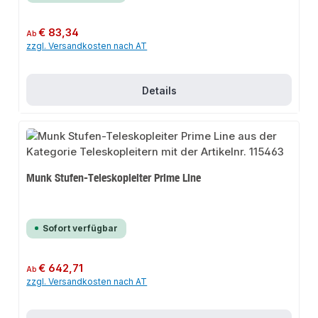
Regulärer Preis:
€ 83,34
Ab
zzgl. Versandkosten nach AT
Details
Munk Stufen-Teleskopleiter Prime Line
Sofort verfügbar
Regulärer Preis:
€ 642,71
Ab
zzgl. Versandkosten nach AT