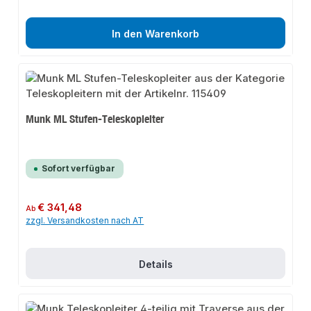
In den Warenkorb
Munk ML Stufen-Teleskopleiter
Sofort verfügbar
Regulärer Preis:
€ 341,48
Ab
zzgl. Versandkosten nach AT
Details