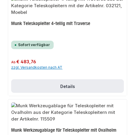
Munk Teleskopleiter 4-teilig mit Traverse
Sofort verfügbar
Regulärer Preis:
€ 483,76
Ab
zzgl. Versandkosten nach AT
Details
Munk Werkzeugablage für Teleskopleiter mit Ovalholm