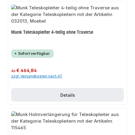
Munk Teleskopleiter 4-teilig ohne Traverse
Sofort verfügbar
Regulärer Preis:
€ 464,84
Ab
zzgl. Versandkosten nach AT
Details