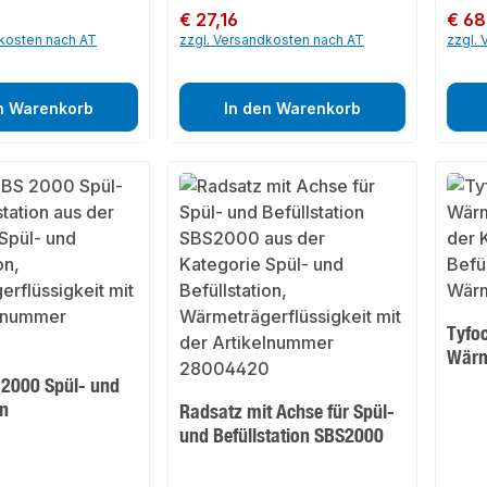
Regulärer Preis:
€ 27,16
Regulär
€ 68
dkosten nach AT
zzgl. Versandkosten nach AT
zzgl.
n Warenkorb
In den Warenkorb
Tyfo
Wärm
2000 Spül- und
on
Radsatz mit Achse für Spül-
und Befüllstation SBS2000