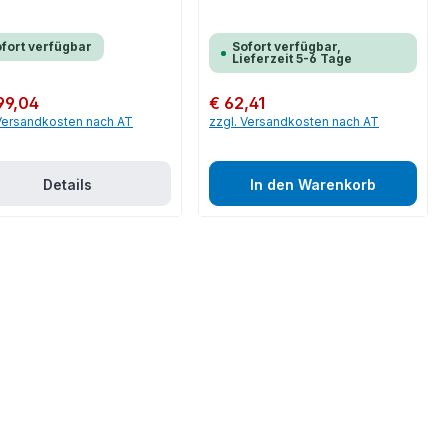
fort verfügbar
Sofort verfügbar,
Lieferzeit 5-6 Tage
er Preis:
99,04
Regulärer Preis:
€ 62,41
 Versandkosten nach AT
zzgl. Versandkosten nach AT
Details
In den Warenkorb