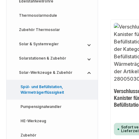
Edelstahlwellrohre
Thermosolarmodule
Zubehör Thermosolar
Solar & Systemregler
Solarstationen & Zubehör
Solar-Werkzeuge & Zubehör
Spül- und Befüllstation,
Verschlussd
Wärmeträgerflüssigkeit
Kanister fü
Befüllstat
Pumpensignalwandler
HE-Werkzeug
Sofort ve
Lieferzei
Zubehör