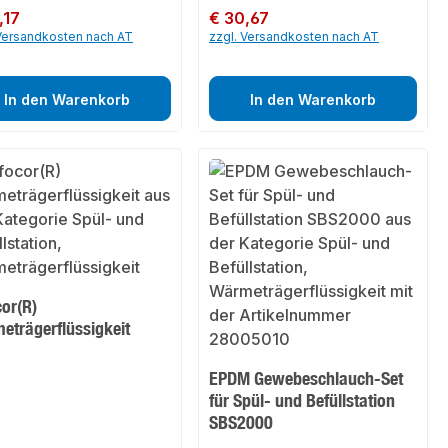
er Preis:
,17
Regulärer Preis:
€ 30,67
 Versandkosten nach AT
zzgl. Versandkosten nach AT
In den Warenkorb
In den Warenkorb
cor(R)
eträgerflüssigkeit
EPDM Gewebeschlauch-Set
für Spül- und Befüllstation
SBS2000