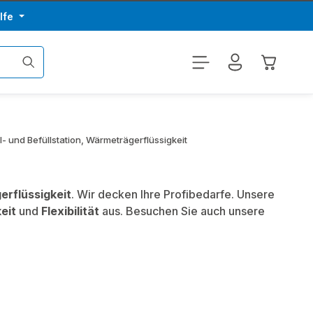
lfe
Warenkor
l- und Befüllstation, Wärmeträgerflüssigkeit
erflüssigkeit
. Wir decken Ihre Profibedarfe. Unsere
eit
und
Flexibilität
aus. Besuchen Sie auch unsere