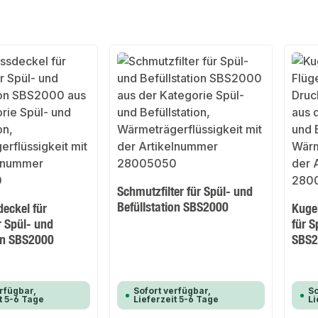
Schmutzfilter für Spül- und
Befüllstation SBS2000
eckel für
Kugel
r Spül- und
für 
ion SBS2000
SBS2
rfügbar,
Sofort verfügbar,
So
t 5-6 Tage
Lieferzeit 5-6 Tage
Li