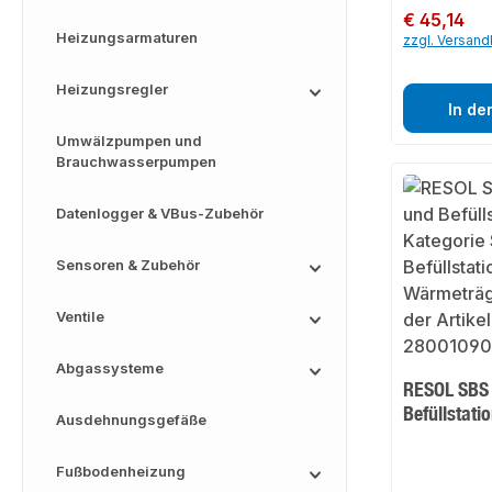
Regulärer Preis:
€ 45,14
Heizungsarmaturen
zzgl. Versan
Heizungsregler
In de
Umwälzpumpen und
Brauchwasserpumpen
Datenlogger & VBus-Zubehör
Sensoren & Zubehör
Ventile
Abgassysteme
RESOL SBS 
Befüllstati
Ausdehnungsgefäße
Fußbodenheizung