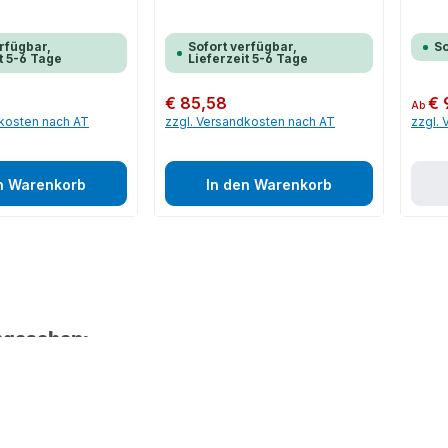
rfügbar,
Sofort verfügbar,
So
t 5-6 Tage
Lieferzeit 5-6 Tage
Regulärer Preis:
€ 85,58
Regulär
€ 
Ab
dkosten nach AT
zzgl. Versandkosten nach AT
zzgl.
n Warenkorb
In den Warenkorb
ngesehen: