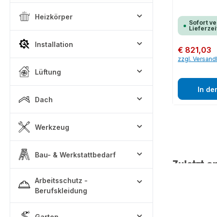
Heizkörper
Sofort ve
Lieferzei
Installation
Regulärer Preis:
€ 821,03
zzgl. Versan
Lüftung
In de
Dach
Werkzeug
Bau- & Werkstattbedarf
Zuletzt a
Arbeitsschutz -
Berufskleidung
Garten