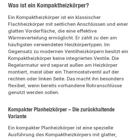
Kunststoffauflage ist die Installation besonders einfach. Die selbstdichtenden
Was ist ein Kompaktheizkörper?
Blind- und Entlüftungsstopfen aus vernickeltem Messing sorgen für eine
zuverlässige Abdichtung.
Ein Kompaktheizkörper ist ein klassischer
Flachheizkörper mit seitlichen Anschlüssen und einer
glatten Vorderfläche, die eine effektive
Wärmeverteilung ermöglicht. Er zählt zu den am
häufigsten verwendeten Heizkörpertypen. Im
Gegensatz zu modernen Ventilheizkörpern besitzt ein
Kompaktheizkörper keine integrierten Ventile. Die
Regelarmatur wird separat außen am Heizkörper
montiert, meist über ein Thermostatventil auf der
rechten oder linken Seite. Das macht ihn besonders
flexibel, wenn bereits vorhandene Rohranschlüsse
genutzt werden sollen.
Kompakter Planheizkörper – Die zurückhaltende
Variante
Ein kompakter Planheizkörper ist eine spezielle
Ausführung des Kompaktheizkörpers mit glatter,