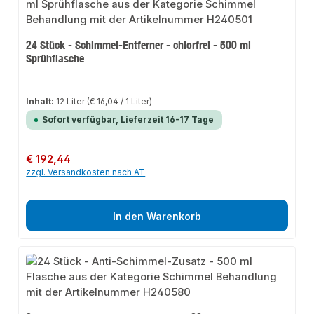
24 Stück - Schimmel-Entferner - chlorfrei - 500 ml
Sprühflasche
Inhalt:
12 Liter
(€ 16,04 / 1 Liter)
Sofort verfügbar, Lieferzeit 16-17 Tage
Regulärer Preis:
€ 192,44
zzgl. Versandkosten nach AT
In den Warenkorb