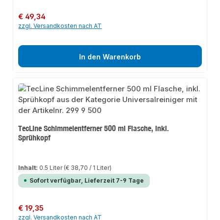
Regulärer Preis:
€ 49,34
zzgl. Versandkosten nach AT
In den Warenkorb
TecLine Schimmelentferner 500 ml Flasche, inkl.
Sprühkopf
Inhalt:
0.5 Liter
(€ 38,70 / 1 Liter)
Sofort verfügbar, Lieferzeit 7-9 Tage
Regulärer Preis:
€ 19,35
zzgl. Versandkosten nach AT