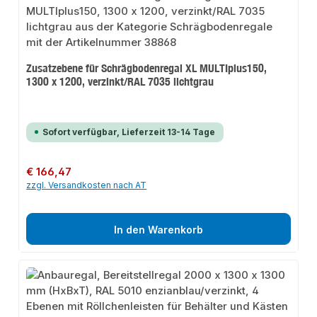
Zusatzebene für Schrägbodenregal XL MULTIplus150,
1300 x 1200, verzinkt/RAL 7035 lichtgrau
Sofort verfügbar, Lieferzeit 13-14 Tage
Regulärer Preis:
€ 166,47
zzgl. Versandkosten nach AT
In den Warenkorb