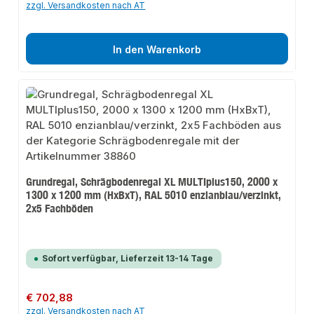
zzgl. Versandkosten nach AT
In den Warenkorb
Grundregal, Schrägbodenregal XL MULTIplus150, 2000 x
1300 x 1200 mm (HxBxT), RAL 5010 enzianblau/verzinkt,
2x5 Fachböden
Sofort verfügbar, Lieferzeit 13-14 Tage
Regulärer Preis:
€ 702,88
zzgl. Versandkosten nach AT