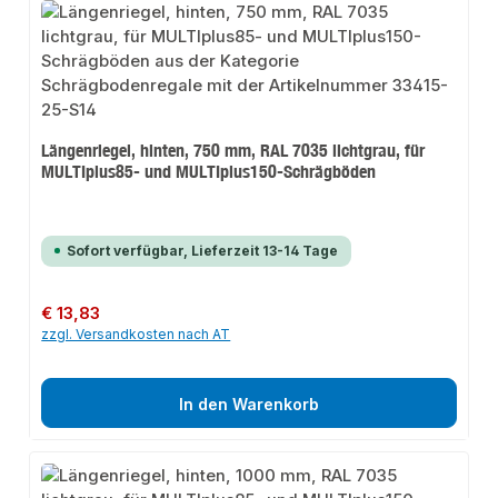
Längenriegel, hinten, 750 mm, RAL 7035 lichtgrau, für
MULTIplus85- und MULTIplus150-Schrägböden
Sofort verfügbar, Lieferzeit 13-14 Tage
Regulärer Preis:
€ 13,83
zzgl. Versandkosten nach AT
In den Warenkorb