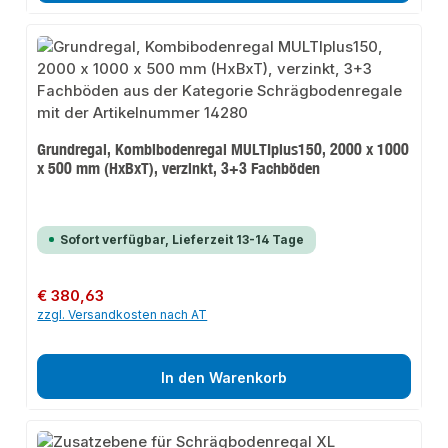
Grundregal, Kombibodenregal MULTIplus150, 2000 x 1000
x 500 mm (HxBxT), verzinkt, 3+3 Fachböden
Sofort verfügbar, Lieferzeit 13-14 Tage
Regulärer Preis:
€ 380,63
zzgl. Versandkosten nach AT
In den Warenkorb