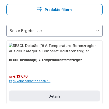
Produkte filtern
RESOL DeltaSol(R) A Temperaturdifferenzregler
Regulärer Preis:
€ 137,70
Ab
zzgl. Versandkosten nach AT
Details