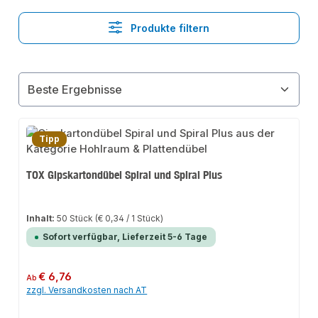
Produkte filtern
Tipp
TOX Gipskartondübel Spiral und Spiral Plus
Inhalt:
50 Stück
(€ 0,34 / 1 Stück)
Sofort verfügbar, Lieferzeit 5-6 Tage
Regulärer Preis:
€ 6,76
Ab
zzgl. Versandkosten nach AT