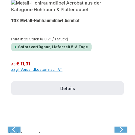
TOX Metall-Hohlraumdübel Acrobat
Inhalt:
25 Stück
(€ 0,71 / 1 Stück)
Sofort verfügbar, Lieferzeit 5-6 Tage
Regulärer Preis:
€ 11,31
Ab
zzgl. Versandkosten nach AT
Details
Zuletzt angesehen: