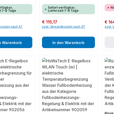
rfügbar,
Sofort verfügbar,
Ni
t 7-8 Tage
Lieferzeit 7-8 Tage
Regulärer Preis:
€ 115,17
Regulär
€ 16
dkosten nach AT
zzgl. Versandkosten nach AT
zzgl.
n Warenkorb
In den Warenkorb
Rück