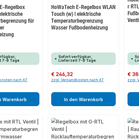
r RT
E-Regelbox
HoWaTech E-Regelbox WLAN
Fußb
elektrische
Touch (w) | elektrische
Vent
begrenzung für
Temperaturbegrenzung
er
Wasser Fußbodenheizung
eizung
rfügbar,
Sofort verfügbar,
So
t 7-8 Tage
Lieferzeit 7-8 Tage
Li
Regulärer Preis:
€ 246,32
Regulär
€ 38
dkosten nach AT
zzgl. Versandkosten nach AT
zzgl.
n Warenkorb
In den Warenkorb