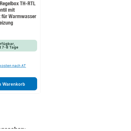
Regelbox TH-RTL
ntil mit
t für Warmwasser
eizung
rfügbar,
t 7-8 Tage
dkosten nach AT
n Warenkorb
ngesehen: