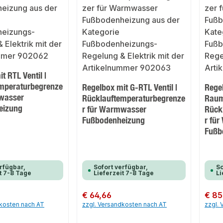
t RTL Ventil |
mperaturbegrenze
Regelbox mit G-RTL Ventil |
Regel
wasser
Rücklauftemperaturbegrenze
Raum
eizung
r für Warmwasser
Rück
Fußbodenheizung
r fü
Fußb
rfügbar,
Sofort verfügbar,
So
t 7-8 Tage
Lieferzeit 7-8 Tage
Li
Regulärer Preis:
€ 64,66
Regulär
€ 85
dkosten nach AT
zzgl. Versandkosten nach AT
zzgl.