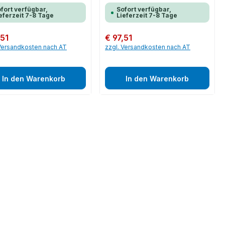
fort verfügbar,
Sofort verfügbar,
eferzeit 7-8 Tage
Lieferzeit 7-8 Tage
er Preis:
,51
Regulärer Preis:
€ 97,51
 Versandkosten nach AT
zzgl. Versandkosten nach AT
In den Warenkorb
In den Warenkorb