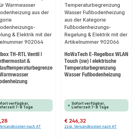
box TH-RTL Ventil |
HoWaTech E-Regelbox WLAN
thermostat &
Touch (sw) | elektrische
lauftemperaturbegrenze
Temperaturbegrenzung
r Warmwasser
Wasser Fußbodenheizung
odenheizung
fort verfügbar,
Sofort verfügbar,
eferzeit 7-8 Tage
Lieferzeit 7-8 Tage
er Preis:
,28
Regulärer Preis:
€ 246,32
 Versandkosten nach AT
zzgl. Versandkosten nach AT