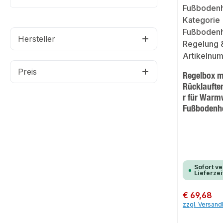
Hersteller
Preis
Regelbox mi
Rücklaufte
r für Warm
Fußbodenh
Sofort ve
Lieferzei
Regulärer Preis:
€ 69,68
zzgl. Versan