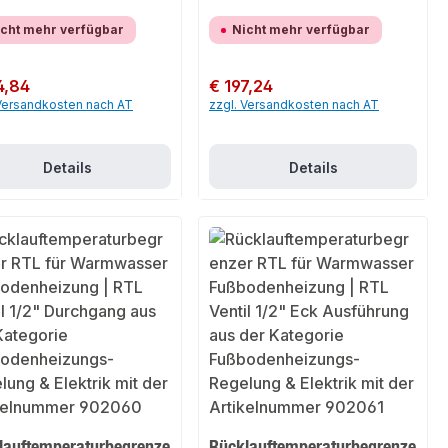
cht mehr verfügbar
Nicht mehr verfügbar
er Preis:
4,84
Regulärer Preis:
€ 197,24
 Versandkosten nach AT
zzgl. Versandkosten nach AT
Details
Details
lauftemperaturbegrenze
Rücklauftemperaturbegrenze