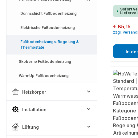
Sofort ve
Lieferzei
Dünnschicht Fußbodenheizung
Regulärer Preis:
€ 85,15
Elektrische Fußbodenheizung
zzgl. Versan
Fußbodenheizungs-Regelung &
Thermostate
In de
Skoberne Fußbodenheizung
WarmUp Fußbodenheizung
Heizkörper
Installation
Lüftung