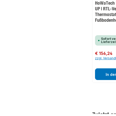
HoWaTech 
UP | RTL-Ve
Thermosta
Fußbodenh
Sofort ve
Lieferzei
Regulärer Preis:
€ 156,24
zzgl. Versan
In de
Zuletzt a