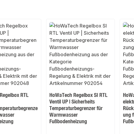
Regelbox RTL
HoWaTech Regelbox SI RTL
HoWa
Ventil UP | Sicherheits
elekt
mperaturbegrenze
Temperaturbegrenzer für
Rück
wasser
Warmwasser
ung 
eizung
Fußbodenheizung
Fußb