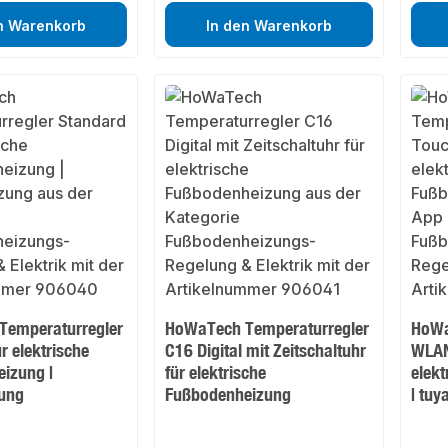
n Warenkorb
In den Warenkorb
Temperaturregler
HoWaTech Temperaturregler
HoWa
r elektrische
C16 Digital mit Zeitschaltuhr
WLAN
izung |
für elektrische
elek
zung
Fußbodenheizung
| tuy