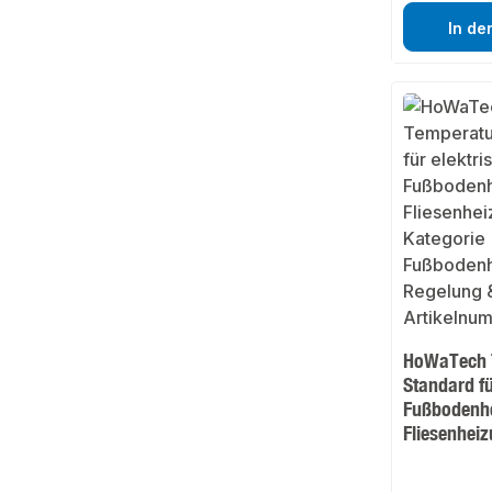
In de
HoWaTech 
Standard fü
Fußbodenhe
Fliesenhei