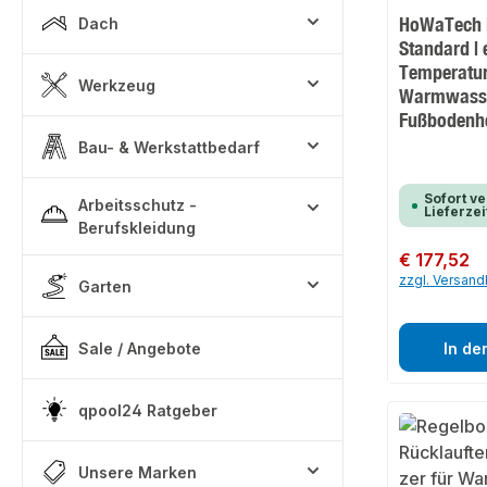
HoWaTech 
Dach
Standard | 
Temperatur
Werkzeug
Warmwass
Fußbodenh
Bau- & Werkstattbedarf
Sofort ve
Arbeitsschutz -
Lieferzei
Berufskleidung
Regulärer Preis:
€ 177,52
zzgl. Versan
Garten
Sale / Angebote
In de
qpool24 Ratgeber
Unsere Marken