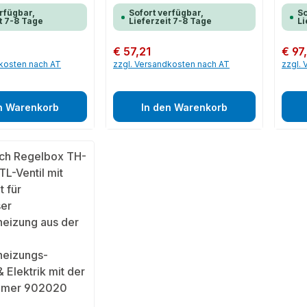
rfügbar,
Sofort verfügbar,
So
t 7-8 Tage
Lieferzeit 7-8 Tage
Li
Regulärer Preis:
€ 57,21
Regulär
€ 97
dkosten nach AT
zzgl. Versandkosten nach AT
zzgl.
n Warenkorb
In den Warenkorb