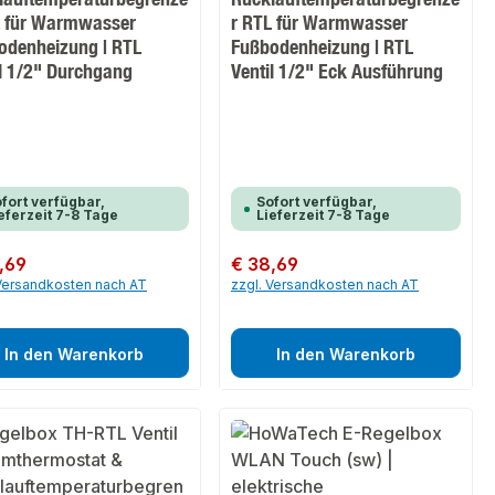
L für Warmwasser
r RTL für Warmwasser
odenheizung | RTL
Fußbodenheizung | RTL
il 1/2" Durchgang
Ventil 1/2" Eck Ausführung
fort verfügbar,
Sofort verfügbar,
eferzeit 7-8 Tage
Lieferzeit 7-8 Tage
er Preis:
,69
Regulärer Preis:
€ 38,69
 Versandkosten nach AT
zzgl. Versandkosten nach AT
In den Warenkorb
In den Warenkorb