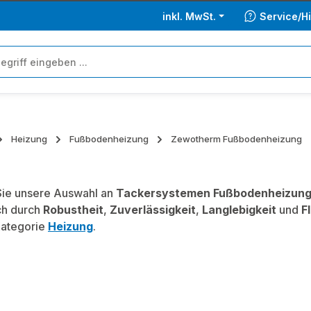
inkl. MwSt.
Service/Hi
Heizung
Fußbodenheizung
Zewotherm Fußbodenheizung
ie unsere Auswahl an
Tackersystemen Fußbodenheizun
ch durch
Robustheit
,
Zuverlässigkeit
,
Langlebigkeit
und
Fl
Kategorie
Heizung
.