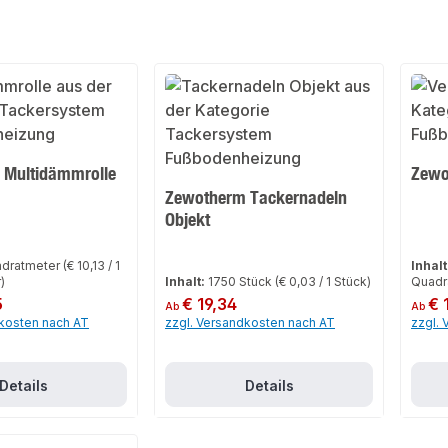
 Multidämmrolle
Zewo
Zewotherm Tackernadeln
Objekt
adratmeter
(€ 10,13 / 1
Inhalt
)
Inhalt:
1750 Stück
(€ 0,03 / 1 Stück)
Quadr
5
Regulärer Preis:
€ 19,34
Regulär
€ 
Ab
Ab
dkosten nach AT
zzgl. Versandkosten nach AT
zzgl.
Details
Details