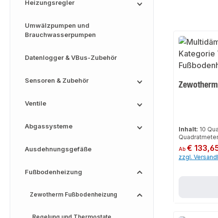
Heizungsregler
Umwälzpumpen und
Brauchwasserpumpen
Datenlogger & VBus-Zubehör
Sensoren & Zubehör
Zewotherm
Ventile
Abgassysteme
Inhalt:
10 Qu
Quadratmeter
Regulärer Preis:
€ 133,6
Ausdehnungsgefäße
Ab
zzgl. Versan
Fußbodenheizung
Zewotherm Fußbodenheizung
Regelung und Thermostate