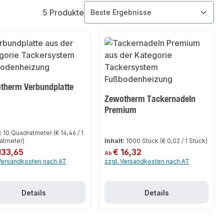
5 Produkte
therm Verbundplatte
Zewotherm Tackernadeln
Premium
:
10 Quadratmeter
(€ 14,46 / 1
atmeter)
Inhalt:
1000 Stück
(€ 0,02 / 1 Stück)
er Preis:
133,65
Regulärer Preis:
€ 16,32
Ab
 Versandkosten nach AT
zzgl. Versandkosten nach AT
Details
Details