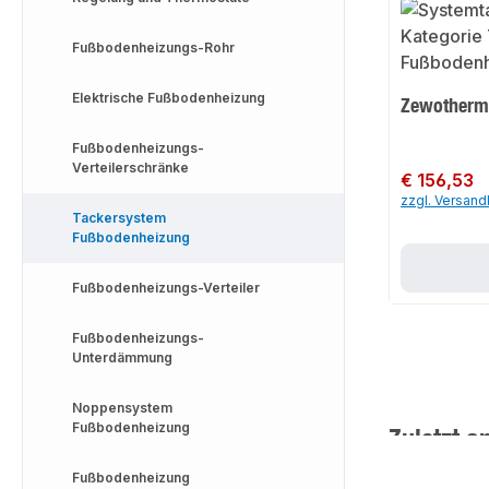
Fußbodenheizungs-Rohr
Elektrische Fußbodenheizung
Zewotherm
Fußbodenheizungs-
Verteilerschränke
Regulärer Preis:
€ 156,53
zzgl. Versan
Tackersystem
Fußbodenheizung
Fußbodenheizungs-Verteiler
Fußbodenheizungs-
Unterdämmung
Noppensystem
Fußbodenheizung
Zuletzt a
Fußbodenheizung