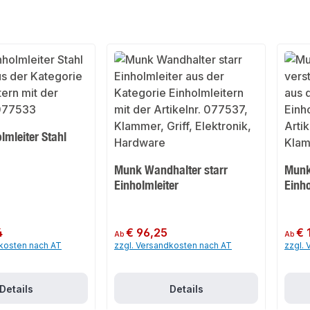
lmleiter Stahl
Munk Wandhalter starr
Munk
Einholmleiter
Einho
4
Regulärer Preis:
€ 96,25
Regulär
€ 
Ab
Ab
dkosten nach AT
zzgl. Versandkosten nach AT
zzgl.
Details
Details