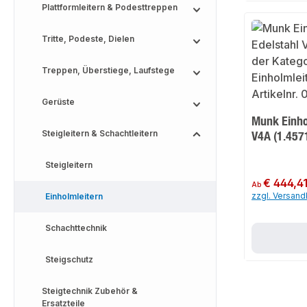
Plattformleitern & Podesttreppen
Tritte, Podeste, Dielen
Treppen, Überstiege, Laufstege
Gerüste
Munk Einhol
Steigleitern & Schachtleitern
V4A (1.457
Steigleitern
Regulärer Preis:
€ 444,4
Ab
zzgl. Versan
Einholmleitern
Schachttechnik
Steigschutz
Steigtechnik Zubehör &
Ersatzteile