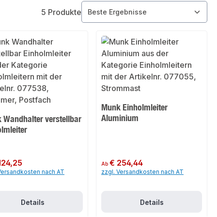
5 Produkte
Munk Einholmleiter
Aluminium
 Wandhalter verstellbar
lmleiter
er Preis:
124,25
Regulärer Preis:
€ 254,44
Ab
 Versandkosten nach AT
zzgl. Versandkosten nach AT
Details
Details