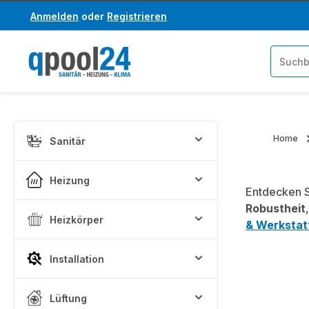
Anmelden
oder
Registrieren
um Hauptinhalt springen
Zur Suche springen
Home
Sanitär
Heizung
Entdecken S
Robustheit
Heizkörper
& Werkstat
Installation
Lüftung