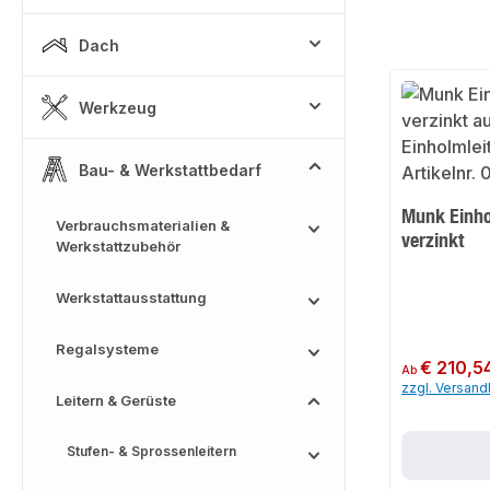
Dach
Werkzeug
Bau- & Werkstattbedarf
Munk Einho
Verbrauchsmaterialien &
verzinkt
Werkstattzubehör
Werkstattausstattung
Regalsysteme
Regulärer Preis:
€ 210,5
Ab
zzgl. Versan
Leitern & Gerüste
Stufen- & Sprossenleitern