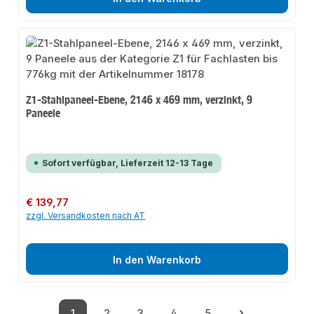
Z1-Stahlpaneel-Ebene, 2146 x 469 mm, verzinkt, 9
Paneele
Sofort verfügbar, Lieferzeit 12-13 Tage
Regulärer Preis:
€ 139,77
zzgl. Versandkosten nach AT
In den Warenkorb
1
2
3
4
5