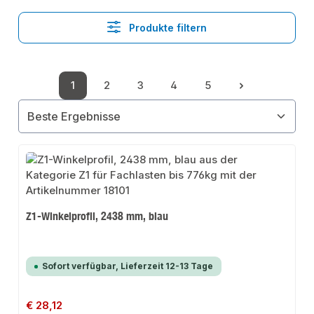
Produkte filtern
1
2
3
4
5
Seite
Seite
Seite
Seite
Seite
Z1-Winkelprofil, 2438 mm, blau
Sofort verfügbar, Lieferzeit 12-13 Tage
Regulärer Preis:
€ 28,12