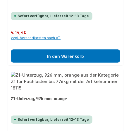
Sofort verfügbar, Lieferzeit 12-13 Tage
Regulärer Preis:
€ 14,40
zzgl. Versandkosten nach AT
In den Warenkorb
Z1-Unterzug, 926 mm, orange
Sofort verfügbar, Lieferzeit 12-13 Tage