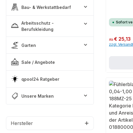
Bau- & Werkstattbedarf
Sofort v
Arbeitsschutz -
Berufskleidung
Regulärer Preis:
€ 25,13
Ab
zzgl. Versan
Garten
Sale / Angebote
qpool24 Ratgeber
Unsere Marken
Hersteller