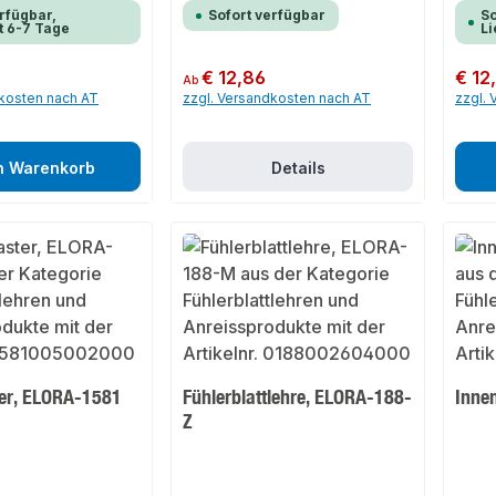
rfügbar,
Sofort verfügbar
So
t 6-7 Tage
Li
Regulärer Preis:
€ 12,86
Regulär
€ 12
Ab
dkosten nach AT
zzgl. Versandkosten nach AT
zzgl.
n Warenkorb
Details
er, ELORA-1581
Fühlerblattlehre, ELORA-188-
Inne
Z