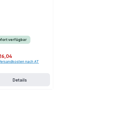
fort verfügbar
er Preis:
26,04
 Versandkosten nach AT
Details