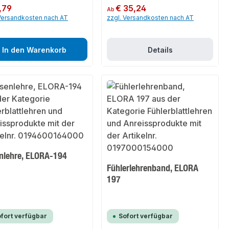
er Preis:
,79
Regulärer Preis:
€ 35,24
Ab
 Versandkosten nach AT
zzgl. Versandkosten nach AT
In den Warenkorb
Details
nlehre, ELORA-194
Fühlerlehrenband, ELORA
197
fort verfügbar
Sofort verfügbar