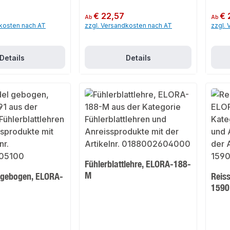
Regulärer Preis:
€ 22,57
Regulär
€ 
Ab
Ab
dkosten nach AT
zzgl. Versandkosten nach AT
zzgl.
Details
Details
Fühlerblattlehre, ELORA-188-
M
 gebogen, ELORA-
Reis
1590