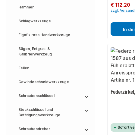
Regulärer Preis:
€ 112,20
Hämmer
zzgl. Versan
Schlagwerkzeuge
In de
Figofix rosa Handwerkzeuge
Sägen, Entgrat- &
Kalibrierwerkzeug
Feilen
Gewindeschneidwerkzeuge
Federzirke
Schraubenschlüssel
Steckschlüssel und
Betätigungswerkzeuge
Sofort v
Schraubendreher