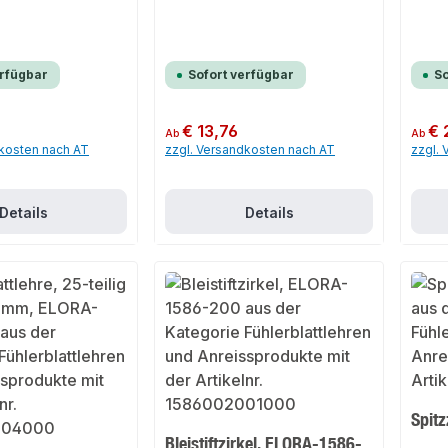
erfügbar
Sofort verfügbar
So
Regulärer Preis:
€ 13,76
Regulär
€ 
Ab
Ab
dkosten nach AT
zzgl. Versandkosten nach AT
zzgl.
Details
Details
Spit
Bleistiftzirkel, ELORA-1586-