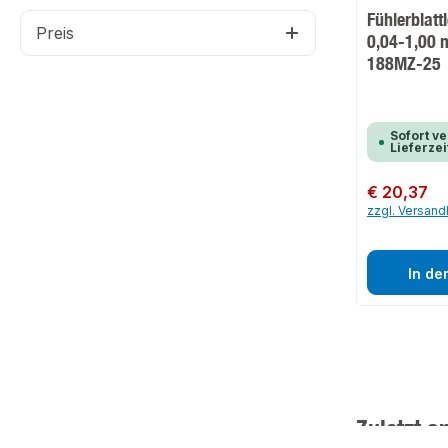
Fühlerblattl
Preis
0,04-1,00
188MZ-25
Sofort ve
Lieferzei
Regulärer Preis:
€ 20,37
zzgl. Versan
In de
Zuletzt a