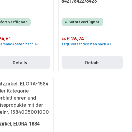
8421/8422/8423
fort verfügbar
Sofort verfügbar
er Preis:
24,61
Regulärer Preis:
€ 26,74
Ab
 Versandkosten nach AT
zzgl. Versandkosten nach AT
Details
Details
zzirkel, ELORA-1584