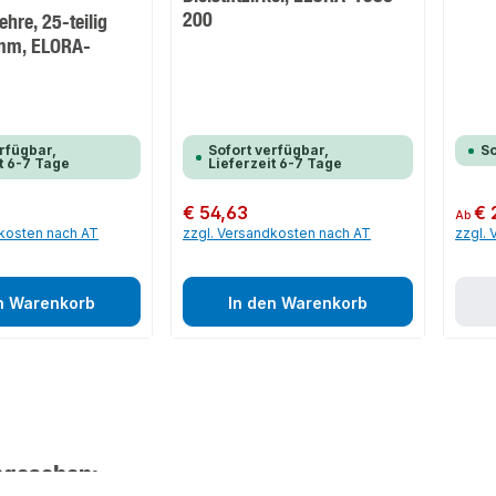
200
ehre, 25-teilig
 mm, ELORA-
rfügbar,
Sofort verfügbar,
So
t 6-7 Tage
Lieferzeit 6-7 Tage
Regulärer Preis:
€ 54,63
Regulär
€ 
Ab
dkosten nach AT
zzgl. Versandkosten nach AT
zzgl.
n Warenkorb
In den Warenkorb
ngesehen: