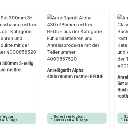
t 300mm 3-teilig
m rostfrei
Anreißgerät Alpha
430x795mm rostfrei HEDUE
Anrei
Set 
Buch
rostf
rfügbar,
Sofort verfügbar,
So
t 4-5 Tage
Lieferzeit 4-5 Tage
Li