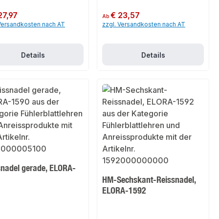
er Preis:
27,97
Regulärer Preis:
€ 23,57
Ab
 Versandkosten nach AT
zzgl. Versandkosten nach AT
Details
Details
snadel gerade, ELORA-
HM-Sechskant-Reissnadel,
ELORA-1592