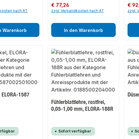
Regulärer Preis:
€ 77,26
Regulär
€ 92
dkosten nach AT
zzgl. Versandkosten nach AT
zzgl.
n Warenkorb
In den Warenkorb
l, ELORA-1587
Düse
Fühlerblattlehre, rostfrei,
0,05-1,00 mm, ELORA-188R
erfügbar
Sofort verfügbar
So