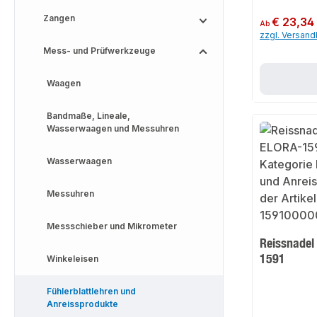
Zangen
Regulärer Preis:
€ 23,34
Ab
zzgl. Versan
Mess- und Prüfwerkzeuge
Waagen
Bandmaße, Lineale,
Wasserwaagen und Messuhren
Wasserwaagen
Messuhren
Messschieber und Mikrometer
Reissnadel
1591
Winkeleisen
Fühlerblattlehren und
Anreissprodukte