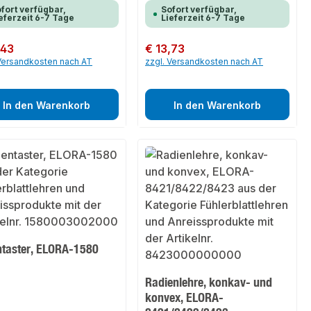
fort verfügbar,
Sofort verfügbar,
eferzeit 6-7 Tage
Lieferzeit 6-7 Tage
er Preis:
,43
Regulärer Preis:
€ 13,73
 Versandkosten nach AT
zzgl. Versandkosten nach AT
In den Warenkorb
In den Warenkorb
ntaster, ELORA-1580
Radienlehre, konkav- und
konvex, ELORA-