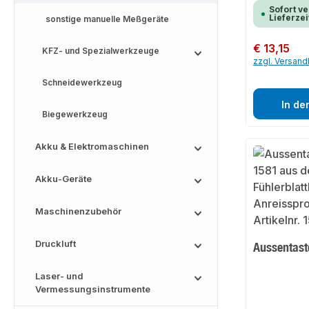
Sofort ve
Lieferzei
sonstige manuelle Meßgeräte
Regulärer Preis:
€ 13,15
KFZ- und Spezialwerkzeuge
zzgl. Versan
Schneidewerkzeug
In de
Biegewerkzeug
Akku & Elektromaschinen
Akku-Geräte
Maschinenzubehör
Druckluft
Aussentast
Laser- und
Vermessungsinstrumente