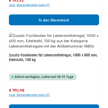
€ 193,92
zzgl. Versandkosten nach AT
In den Warenkorb
Zusatz-Fachboden für Lebensmittelregal, 1000 x 600 mm,
Edelstahl, 150 kg
Sofort verfügbar, Lieferzeit 18-19 Tage
Regulärer Preis:
€ 190,98
zzgl. Versandkosten nach AT