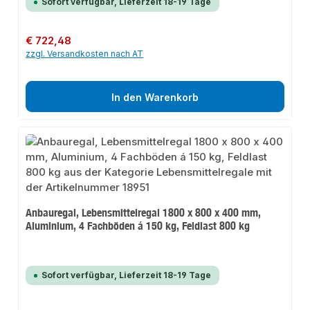
Sofort verfügbar, Lieferzeit 18-19 Tage
Regulärer Preis:
€ 722,48
zzgl. Versandkosten nach AT
In den Warenkorb
Anbauregal, Lebensmittelregal 1800 x 800 x 400 mm,
Aluminium, 4 Fachböden á 150 kg, Feldlast 800 kg
Sofort verfügbar, Lieferzeit 18-19 Tage