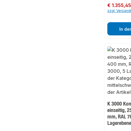
Regulärer Preis:
€ 1.355,4
zzgl. Versan
In de
K 3000 Kom
einseitig, 
mm, RAL 70
Lagereben