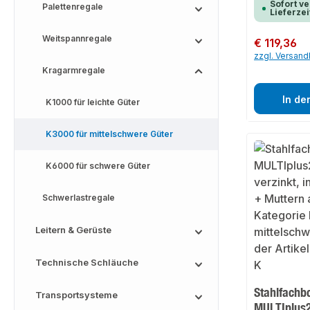
Sofort ve
Palettenregale
Lieferzei
Weitspannregale
Regulärer Preis:
€ 119,36
zzgl. Versan
Kragarmregale
In de
K1000 für leichte Güter
K3000 für mittelschwere Güter
K6000 für schwere Güter
Schwerlastregale
Leitern & Gerüste
Technische Schläuche
Stahlfachb
Transportsysteme
MULTIplus2