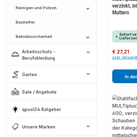
verzinkt, i
Reinigen und Putzen
Muttern
Bauhelfer
Sofort ve
Betriebssicherheit
Lieferzei
Regulärer Preis:
€ 27,21
Arbeitsschutz -
zzgl. Versan
Berufskleidung
Garten
In de
Sale / Angebote
qpool24 Ratgeber
Unsere Marken