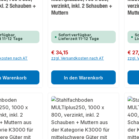
nkl. 2 Schauben +
verzinkt, inkl. 2 Schauben +
verzi
Muttern
Mutt
rfügbar,
Sofort verfügbar,
So
t 11-12 Tage
Lieferzeit 11-12 Tage
Li
Regulärer Preis:
€ 34,15
Regulär
€ 27
dkosten nach AT
zzgl. Versandkosten nach AT
zzgl.
n Warenkorb
In den Warenkorb