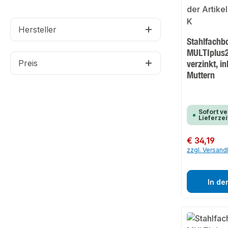
Hersteller
Stahlfachb
MULTIplus2
Preis
verzinkt, i
Muttern
Sofort ve
Lieferzei
Regulärer Preis:
€ 34,19
zzgl. Versan
In de