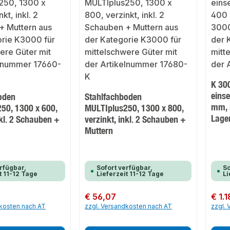
K 30
einse
oden
Stahlfachboden
mm, 
50, 1300 x 600,
MULTIplus250, 1300 x 800,
Lage
nkl. 2 Schauben +
verzinkt, inkl. 2 Schauben +
Muttern
rfügbar,
Sofort verfügbar,
So
t 11-12 Tage
Lieferzeit 11-12 Tage
Li
Regulärer Preis:
€ 56,07
Regulär
€ 1.1
dkosten nach AT
zzgl. Versandkosten nach AT
zzgl.