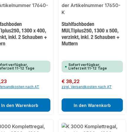
lfachboden
Stahlfachboden
Iplus250, 1300 x 400,
MULTIplus250, 1300 x 500,
nkt, inkl. 2 Schauben +
verzinkt, inkl. 2 Schauben +
ern
Muttern
fort verfügbar,
Sofort verfügbar,
eferzeit 11-12 Tage
Lieferzeit 11-12 Tage
er Preis:
,23
Regulärer Preis:
€ 38,22
 Versandkosten nach AT
zzgl. Versandkosten nach AT
In den Warenkorb
In den Warenkorb