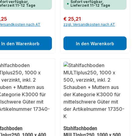
fort verfügbar,
Sofort verfügbar,
eferzeit 11-12 Tage
Lieferzeit 11-12 Tage
er Preis:
,25
Regulärer Preis:
€ 25,21
 Versandkosten nach AT
zzgl. Versandkosten nach AT
In den Warenkorb
In den Warenkorb
lfachboden
Stahlfachboden
Iplus250, 1000 x 400,
MULTIplus250, 1000 x 500,