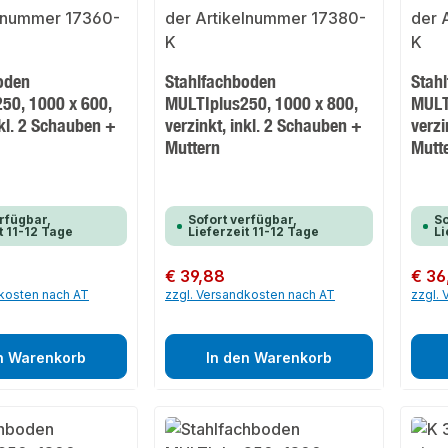
oden
Stahlfachboden
Stah
50, 1000 x 600,
MULTIplus250, 1000 x 800,
MULT
nkl. 2 Schauben +
verzinkt, inkl. 2 Schauben +
verzi
Muttern
Mutt
rfügbar,
Sofort verfügbar,
So
t 11-12 Tage
Lieferzeit 11-12 Tage
Li
Regulärer Preis:
€ 39,88
Regulär
€ 36
dkosten nach AT
zzgl. Versandkosten nach AT
zzgl.
n Warenkorb
In den Warenkorb