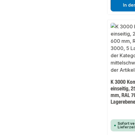
In de
K 3000 Kom
einseitig, 
mm, RAL 70
Lagereben
Sofort ve
Lieferze