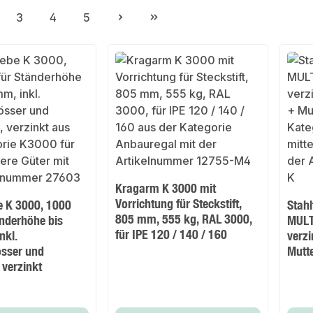
3
4
5
ite
Seite
Seite
Seite
Kragarm K 3000 mit
Vorrichtung für Steckstift,
e K 3000, 1000
Stah
805 mm, 555 kg, RAL 3000,
nderhöhe bis
MULT
für IPE 120 / 140 / 160
nkl.
verzi
sser und
Mutt
 verzinkt