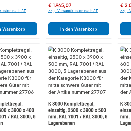
5
Regulärer Preis:
€ 1.945,07
Regulär
€ 2.
dkosten nach AT
zzgl. Versandkosten nach AT
zzgl.
n Warenkorb
In den Warenkorb
plettregal,
K 3000 Komplettregal,
K 30
2500 x 3900 x 400
einseitig, 2500 x 3900 x 500
einse
01 / RAL 3000, 5
mm, RAL 7001 / RAL 3000, 5
mm, 
en
Lagerebenen
Lage