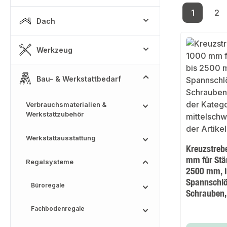
1
2
Seite
Se
Dach
Werkzeug
Bau- & Werkstattbedarf
Verbrauchsmaterialien &
Werkstattzubehör
Werkstattausstattung
Kreuzstreb
mm für Stä
Regalsysteme
2500 mm, i
Spannschlö
Büroregale
Schrauben,
Fachbodenregale