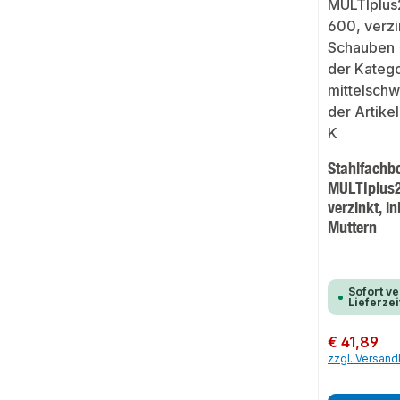
Stahlfachb
MULTIplus2
verzinkt, i
Muttern
Sofort ve
Lieferzei
Regulärer Preis:
€ 41,89
zzgl. Versan