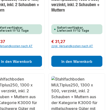
nkt, inkl. 2 Schauben +
verzinkt, inkl. 2 Schauben +
ern
Muttern
fort verfügbar,
Sofort verfügbar,
eferzeit 11-12 Tage
Lieferzeit 11-12 Tage
er Preis:
,37
Regulärer Preis:
€ 31,27
 Versandkosten nach AT
zzgl. Versandkosten nach AT
In den Warenkorb
In den Warenkorb