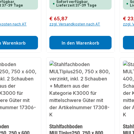
rfügbar,
Sofort verfügbar,
So
t 37-39 Tage
Lieferzeit 37-39 Tage
Li
Regulärer Preis:
€ 65,87
Regulär
€ 23
dkosten nach AT
zzgl. Versandkosten nach AT
zzgl.
n Warenkorb
In den Warenkorb
oden
Stahlfachboden
Stah
50, 750 x 600,
MULTIplus250, 750 x 800,
MULT