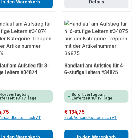
In den Warenkorb
Details
auf am Aufstieg für 3-
Handlauf am Aufstieg für 4-
ge Leitern #34874
6-stufige Leitern #34875
fort verfügbar,
Sofort verfügbar,
eferzeit 18-19 Tage
Lieferzeit 18-19 Tage
er Preis:
4,75
Regulärer Preis:
€ 134,75
 Versandkosten nach AT
zzgl. Versandkosten nach AT
In den Warenkorb
In den Warenkorb