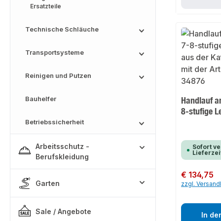
Ersatzteile
Technische Schläuche
Transportsysteme
Reinigen und Putzen
Bauhelfer
Handlauf am
8-stufige L
Betriebssicherheit
Arbeitsschutz -
Sofort ve
Lieferzei
Berufskleidung
Regulärer Preis:
€ 134,75
Garten
zzgl. Versan
Sale / Angebote
In de