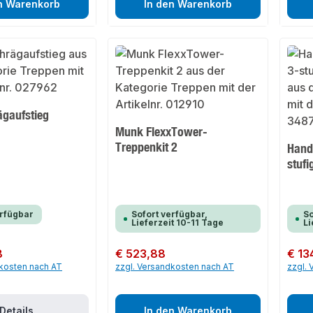
n Warenkorb
In den Warenkorb
gaufstieg
Munk FlexxTower-
Treppenkit 2
Handl
stufi
erfügbar
Sofort verfügbar,
So
Lieferzeit 10-11 Tage
Li
8
Regulärer Preis:
€ 523,88
Regulär
€ 13
dkosten nach AT
zzgl. Versandkosten nach AT
zzgl.
Details
In den Warenkorb