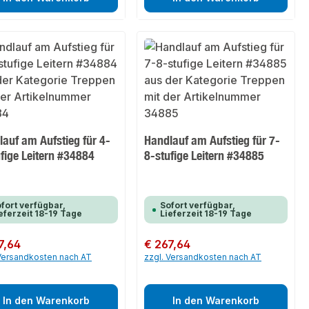
auf am Aufstieg für 4-
Handlauf am Aufstieg für 7-
fige Leitern #34884
8-stufige Leitern #34885
fort verfügbar,
Sofort verfügbar,
eferzeit 18-19 Tage
Lieferzeit 18-19 Tage
er Preis:
7,64
Regulärer Preis:
€ 267,64
 Versandkosten nach AT
zzgl. Versandkosten nach AT
In den Warenkorb
In den Warenkorb