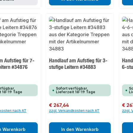
 Aufstieg für 7-
Handlauf am Aufstieg für 3-
Handl
eitern #34876
stufige Leitern #34883
6-stu
rfügbar,
Sofort verfügbar,
So
t 18-19 Tage
Lieferzeit 18-19 Tage
Li
Regulärer Preis:
€ 267,64
Regulär
€ 26
dkosten nach AT
zzgl. Versandkosten nach AT
zzgl.
n Warenkorb
In den Warenkorb