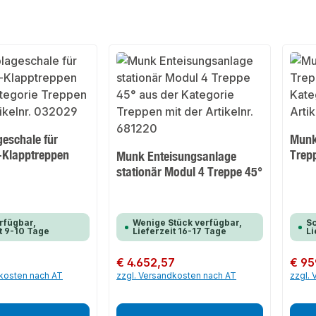
eschale für
Munk
-Klapptreppen
Trep
Munk Enteisungsanlage
stationär Modul 4 Treppe 45°
rfügbar,
Wenige Stück verfügbar,
So
t 9-10 Tage
Lieferzeit 16-17 Tage
Li
Regulärer Preis:
€ 4.652,57
Regulär
€ 95
dkosten nach AT
zzgl. Versandkosten nach AT
zzgl.