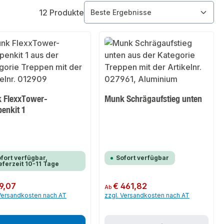
12 Produkte
 FlexxTower-
Munk Schrägaufstieg unten
penkit 1
fort verfügbar,
Sofort verfügbar
eferzeit 10-11 Tage
er Preis:
9,07
Regulärer Preis:
€ 461,82
Ab
 Versandkosten nach AT
zzgl. Versandkosten nach AT