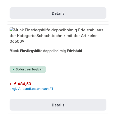
Details
Munk Einstiegshilfe doppelholmig Edelstahl
Sofort verfügbar
Regulärer Preis:
€ 484,53
Ab
zzgl. Versandkosten nach AT
Details