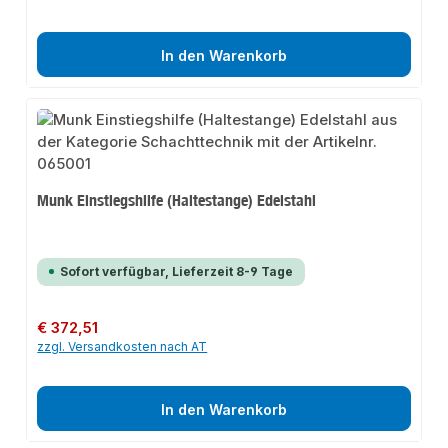
In den Warenkorb
Munk Einstiegshilfe (Haltestange) Edelstahl
Sofort verfügbar, Lieferzeit 8-9 Tage
Regulärer Preis:
€ 372,51
zzgl. Versandkosten nach AT
In den Warenkorb