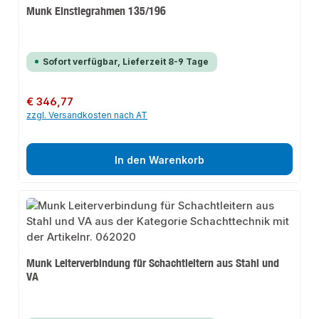
Munk Einstiegrahmen 135/196
Sofort verfügbar, Lieferzeit 8-9 Tage
Regulärer Preis:
€ 346,77
zzgl. Versandkosten nach AT
In den Warenkorb
Munk Leiterverbindung für Schachtleitern aus Stahl und
VA