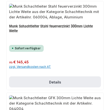
Munk Schachtleiter Stahl feuerverzinkt 300mm Lichte
Weite
Sofort verfügbar
Regulärer Preis:
€ 145,45
Ab
zzgl. Versandkosten nach AT
Details