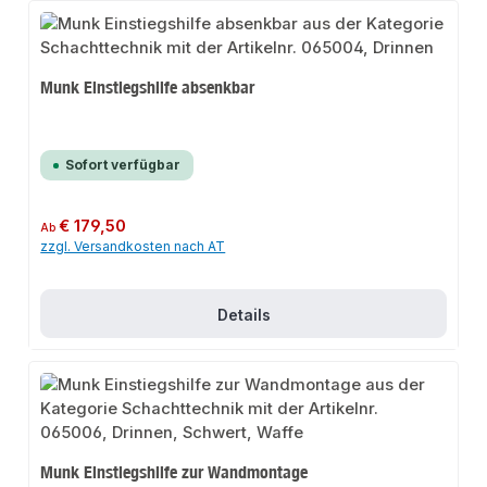
Munk Einstiegshilfe absenkbar
Sofort verfügbar
Regulärer Preis:
€ 179,50
Ab
zzgl. Versandkosten nach AT
Details
Munk Einstiegshilfe zur Wandmontage