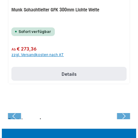
Munk Schachtleiter GFK 300mm Lichte Weite
Sofort verfügbar
Regulärer Preis:
€ 273,36
Ab
zzgl. Versandkosten nach AT
Details
Zuletzt angesehen: