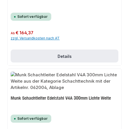
Sofort verfügbar
Regulärer Preis:
€ 164,37
Ab
zzgl. Versandkosten nach AT
Details
Munk Schachtleiter Edelstahl V4A 300mm Lichte Weite
Sofort verfügbar