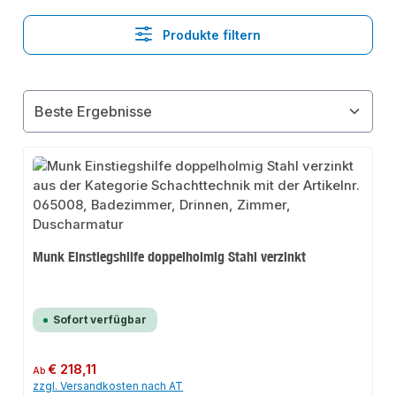
Produkte filtern
Munk Einstiegshilfe doppelholmig Stahl verzinkt
Sofort verfügbar
Regulärer Preis:
€ 218,11
Ab
zzgl. Versandkosten nach AT