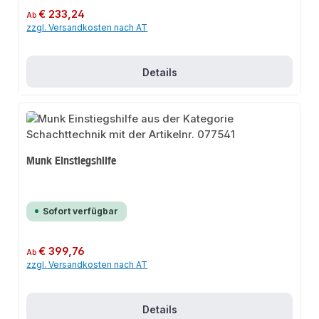
Regulärer Preis:
€ 233,24
Ab
zzgl. Versandkosten nach AT
Details
Munk Einstiegshilfe
Sofort verfügbar
Regulärer Preis:
€ 399,76
Ab
zzgl. Versandkosten nach AT
Details