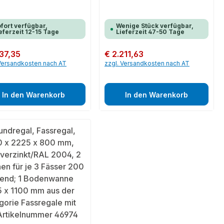
fort verfügbar,
Wenige Stück verfügbar,
eferzeit 12-15 Tage
Lieferzeit 47-50 Tage
er Preis:
937,35
Regulärer Preis:
€ 2.211,63
 Versandkosten nach AT
zzgl. Versandkosten nach AT
In den Warenkorb
In den Warenkorb