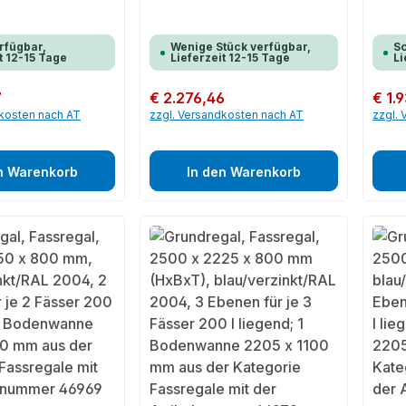
rfügbar,
Wenige Stück verfügbar,
So
t 12-15 Tage
Lieferzeit 12-15 Tage
Li
7
Regulärer Preis:
€ 2.276,46
Regulär
€ 1.
dkosten nach AT
zzgl. Versandkosten nach AT
zzgl.
n Warenkorb
In den Warenkorb