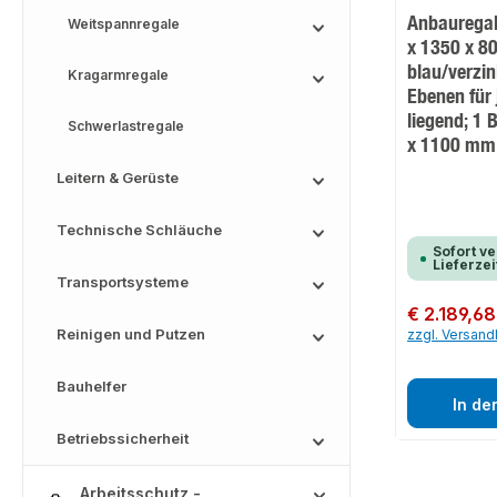
Anbauregal
Weitspannregale
x 1350 x 8
blau/verzi
Kragarmregale
Ebenen für 
liegend; 1
Schwerlastregale
x 1100 mm
Leitern & Gerüste
Technische Schläuche
Sofort ve
Lieferze
Transportsysteme
Regulärer Preis:
€ 2.189,68
Reinigen und Putzen
zzgl. Versan
Bauhelfer
In de
Betriebssicherheit
Arbeitsschutz -