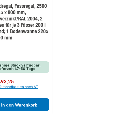
dregal, Fassregal, 2500
25 x 800 mm,
/verzinkt/RAL 2004, 2
n für je 3 Fässer 200 l
end; 1 Bodenwanne 2205
00 mm
nige Stück verfügbar,
eferzeit 47-50 Tage
er Preis:
893,25
 Versandkosten nach AT
In den Warenkorb