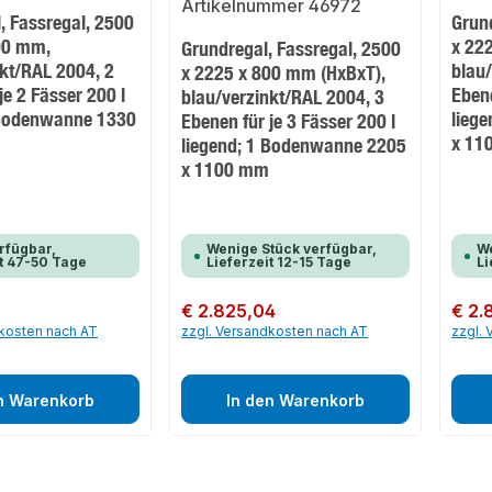
, Fassregal, 2500
Grun
00 mm,
x 22
Grundregal, Fassregal, 2500
nkt/RAL 2004, 2
blau
x 2225 x 800 mm (HxBxT),
je 2 Fässer 200 l
Ebene
blau/verzinkt/RAL 2004, 3
 Bodenwanne 1330
lieg
Ebenen für je 3 Fässer 200 l
x 11
liegend; 1 Bodenwanne 2205
x 1100 mm
rfügbar,
Wenige Stück verfügbar,
We
it 47-50 Tage
Lieferzeit 12-15 Tage
Li
Regulärer Preis:
€ 2.825,04
Regulär
€ 2.
dkosten nach AT
zzgl. Versandkosten nach AT
zzgl.
n Warenkorb
In den Warenkorb