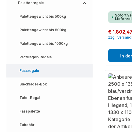
Palettenregale
Sofort ve
Palettengewicht bis 500kg
Lieferzei
Palettengewicht bis 800kg
Regulärer Preis:
€ 1.802,4
zzgl. Versan
Palettengewicht bis 1000kg
In de
Profillager-Regale
Fassregale
Blechlager-Box
Tafel-Regal
Fasspalette
Zubehör