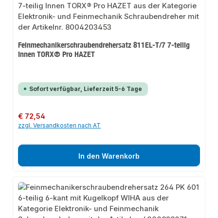
Feinmechanikerschraubendrehersatz 811EL-T/7 7-teilig
Innen TORX® Pro HAZET
Sofort verfügbar, Lieferzeit 5-6 Tage
Regulärer Preis:
€ 72,54
zzgl. Versandkosten nach AT
In den Warenkorb