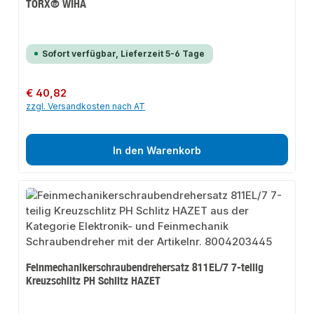
TORX® WIHA
Sofort verfügbar, Lieferzeit 5-6 Tage
Regulärer Preis:
€ 40,82
zzgl. Versandkosten nach AT
In den Warenkorb
Feinmechanikerschraubendrehersatz 811EL/7 7-teilig
Kreuzschlitz PH Schlitz HAZET