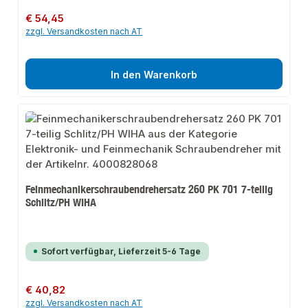
Regulärer Preis:
€ 54,45
zzgl. Versandkosten nach AT
In den Warenkorb
Feinmechanikerschraubendrehersatz 260 PK 701 7-teilig
Schlitz/PH WIHA
Sofort verfügbar, Lieferzeit 5-6 Tage
Regulärer Preis:
€ 40,82
zzgl. Versandkosten nach AT