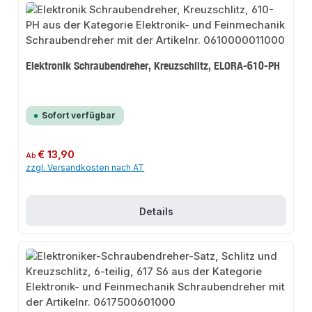
Elektronik Schraubendreher, Kreuzschlitz, ELORA-610-PH
Sofort verfügbar
Regulärer Preis:
€ 13,90
Ab
zzgl. Versandkosten nach AT
Details