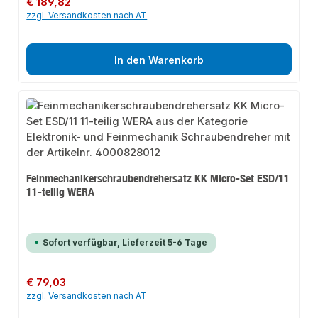
€ 189,82
zzgl. Versandkosten nach AT
In den Warenkorb
Feinmechanikerschraubendrehersatz KK Micro-Set ESD/11
11-teilig WERA
Sofort verfügbar, Lieferzeit 5-6 Tage
Regulärer Preis:
€ 79,03
zzgl. Versandkosten nach AT