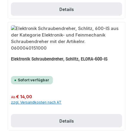
Details
Elektronik Schraubendreher, Schlitz, ELORA-600-IS
Sofort verfügbar
Regulärer Preis:
€ 14,00
Ab
zzgl. Versandkosten nach AT
Details