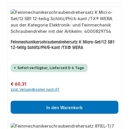
Feinmechanikerschraubendrehersatz K Micro-Set/12 SB1
12-teilig Schlitz/PH/6-kant /TX® WERA
Sofort verfügbar, Lieferzeit 5-6 Tage
Regulärer Preis:
€ 60,31
zzgl. Versandkosten nach AT
In den Warenkorb