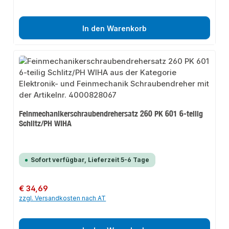
In den Warenkorb
Feinmechanikerschraubendrehersatz 260 PK 601 6-teilig
Schlitz/PH WIHA
Sofort verfügbar, Lieferzeit 5-6 Tage
Regulärer Preis:
€ 34,69
zzgl. Versandkosten nach AT