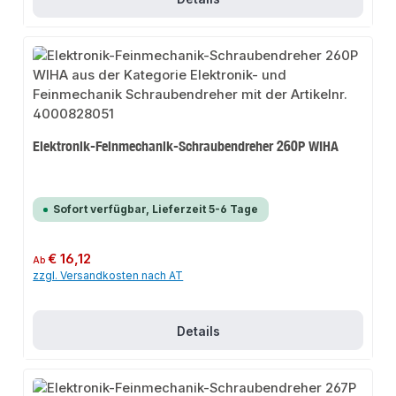
Elektronik-Feinmechanik-Schraubendreher 260P WIHA
Sofort verfügbar, Lieferzeit 5-6 Tage
Regulärer Preis:
€ 16,12
Ab
zzgl. Versandkosten nach AT
Details