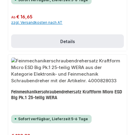
Regulärer Preis:
€ 16,65
Ab
zzgl. Versandkosten nach AT
Details
Feinmechanikerschraubendrehersatz Kraftform Micro ESD
Big Pk.1 25-teilig WERA
Sofort verfügbar, Lieferzeit 5-6 Tage
Regulärer Preis: