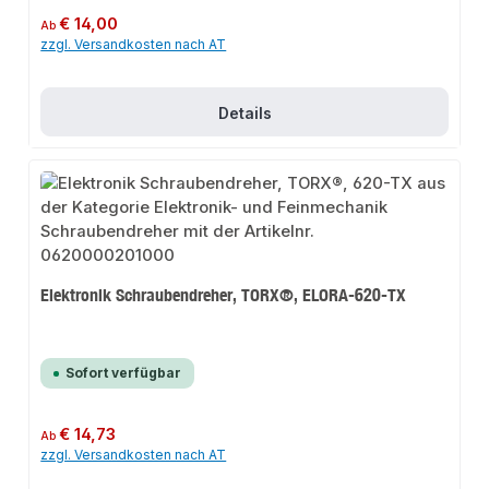
Regulärer Preis:
€ 14,00
Ab
zzgl. Versandkosten nach AT
Details
Elektronik Schraubendreher, TORX®, ELORA-620-TX
Sofort verfügbar
Regulärer Preis:
€ 14,73
Ab
zzgl. Versandkosten nach AT