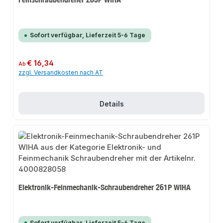
Sofort verfügbar, Lieferzeit 5-6 Tage
Regulärer Preis:
€ 16,34
Ab
zzgl. Versandkosten nach AT
Details
Elektronik-Feinmechanik-Schraubendreher 261P WIHA
Sofort verfügbar, Lieferzeit 5-6 Tage