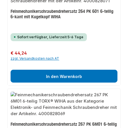
Feinmechanikerschraubendrehersatz 264 PK 601 6-teilig
6-kant mit Kugelkopf WIHA
Sofort verfügbar, Lieferzeit 5-6 Tage
Regulärer Preis:
€ 44,24
zzgl. Versandkosten nach AT
In den Warenkorb
Feinmechanikerschraubendrehersatz 267 PK 6M01 6-teilig