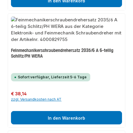
In den Warenkorb
Feinmechanikerschraubendrehersatz 2035/6 A 6-teilig
Schlitz/PH WERA
Sofort verfügbar, Lieferzeit 5-6 Tage
Regulärer Preis:
€ 38,14
zzgl. Versandkosten nach AT
In den Warenkorb