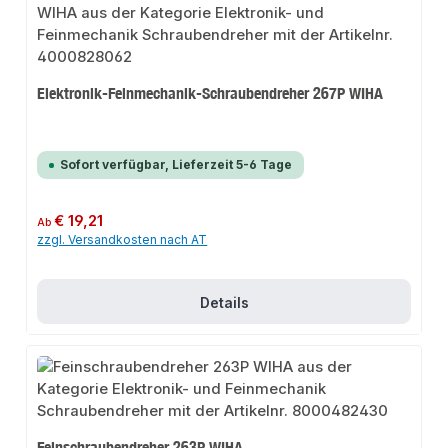
Elektronik-Feinmechanik-Schraubendreher 267P WIHA
Sofort verfügbar, Lieferzeit 5-6 Tage
Regulärer Preis:
€ 19,21
Ab
zzgl. Versandkosten nach AT
Details
Feinschraubendreher 263P WIHA