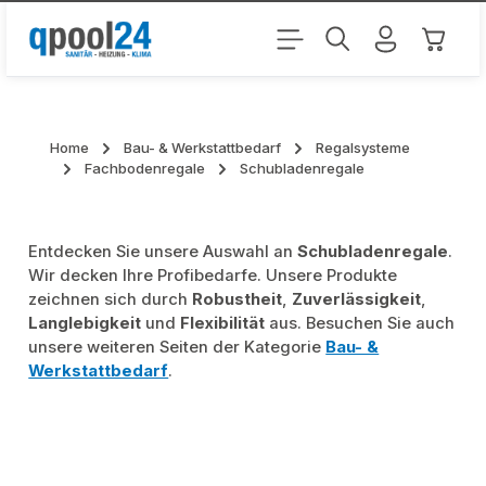
Zum Hauptinhalt springen
Warenk
Home
Bau- & Werkstattbedarf
Regalsysteme
Fachbodenregale
Schubladenregale
Entdecken Sie unsere Auswahl an
Schubladenregale
.
Wir decken Ihre Profibedarfe. Unsere Produkte
zeichnen sich durch
Robustheit
,
Zuverlässigkeit
,
Langlebigkeit
und
Flexibilität
aus. Besuchen Sie auch
unsere weiteren Seiten der Kategorie
Bau- &
Werkstattbedarf
.