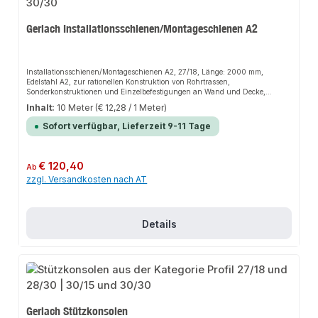
Gerlach Installationsschienen/Montageschienen A2
Installationsschienen/Montageschienen A2, 27/18, Länge: 2000 mm,
Edelstahl A2, zur rationellen Konstruktion von Rohrtrassen,
Sonderkonstruktionen und Einzelbefestigungen an Wand und Decke,
montagefreundliches Lochbild, kombinierbar mit unserem Montagezubehör
Inhalt:
10 Meter
(€ 12,28 / 1 Meter)
Sofort verfügbar, Lieferzeit 9-11 Tage
Regulärer Preis:
€ 120,40
Ab
zzgl. Versandkosten nach AT
Details
Gerlach Stützkonsolen