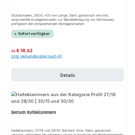
Stützkonsolen, 28/30, 400 mm Länge, Stahl, galvanisch verzinkt,
verschweißte Auslegerkonsolen zur Wandbefestigung von Rohrtrassen,
profilgleich den entsprechenden Montageschienen
Sofort verfügbar
Regulärer Preis:
€ 18,62
Ab
zzgl. Versandkosten nach AT
Details
Gerlach Halteklammern
Halteklammern, 27/18 und 28/30, Bohrloch 9mm, Stahl, galvanisch
verzinkt, verhindern bei schwerer Last ein Aufspreizen der Montageschienen