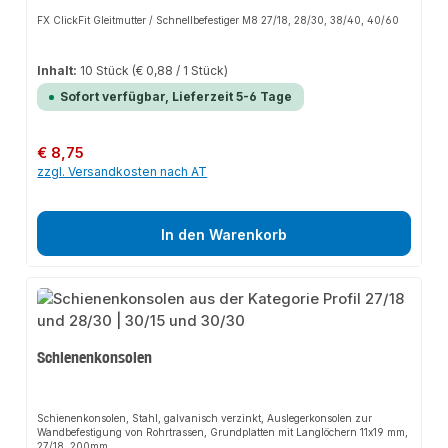
FX ClickFit Gleitmutter / Schnellbefestiger M8 27/18, 28/30, 38/40, 40/60
Inhalt:
10 Stück
(€ 0,88 / 1 Stück)
Sofort verfügbar, Lieferzeit 5-6 Tage
Regulärer Preis:
€ 8,75
zzgl. Versandkosten nach AT
In den Warenkorb
Schienenkonsolen
Schienenkonsolen, Stahl, galvanisch verzinkt, Auslegerkonsolen zur
Wandbefestigung von Rohrtrassen, Grundplatten mit Langlöchern 11x19 mm,
27/18, 200mm