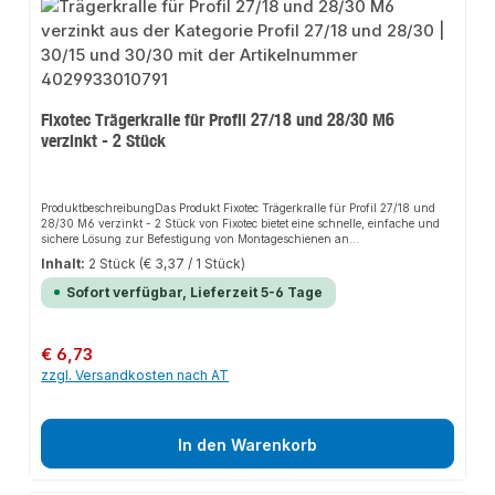
Fixotec Trägerkralle für Profil 27/18 und 28/30 M6
verzinkt - 2 Stück
ProduktbeschreibungDas Produkt Fixotec Trägerkralle für Profil 27/18 und
28/30 M6 verzinkt - 2 Stück von Fixotec bietet eine schnelle, einfache und
sichere Lösung zur Befestigung von Montageschienen an
Trägerkonstruktionen. Dank der stabilen Bauweise und der hochwertigen
Inhalt:
2 Stück
(€ 3,37 / 1 Stück)
Materialien sorgt es für perfekten Halt und passt sich flexibel an
verschiedene Anwendungsbereiche an. Das robuste Design und die einfache
Sofort verfügbar, Lieferzeit 5-6 Tage
Montage machen dieses Produkt zu einer zuverlässigen Wahl für jede
Installation. Die Trägerkralle ermöglicht eine vorschriftsmäßige Montage am
T-Träger und ist ideal für Reihenbefestigungen.EigenschaftenHochwertiger,
verzinkter Stahl für erhöhten KorrosionsschutzGeeignet für die Befestigung
Regulärer Preis:
€ 6,73
von Montageschienen an TrägerkonstruktionenMontage ohne Bohren und
zzgl. Versandkosten nach AT
SchweißenHohe Passgenauigkeit für alle üblichen T-
TrägerAnwendungsbereicheMontageschienenTrägerkonstruktionenGebäudet
echnikReihenbefestigungenProduktdatenMaterial: Stahl, verzinktGeeignet
für 27/18 und 28/30 ProfileIn unserem Sortiment finden Sie auch passende
Zubehörteile sowie weitere Produkte für den Anschluss.
In den Warenkorb