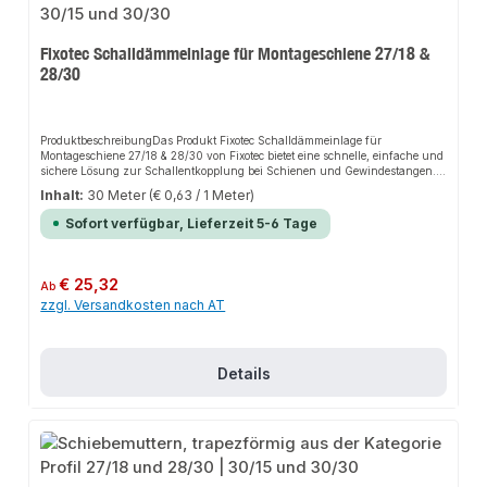
Fixotec Schalldämmeinlage für Montageschiene 27/18 &
28/30
ProduktbeschreibungDas Produkt Fixotec Schalldämmeinlage für
Montageschiene 27/18 & 28/30 von Fixotec bietet eine schnelle, einfache und
sichere Lösung zur Schallentkopplung bei Schienen und Gewindestangen.
Dank der kälte-isolierenden Einlage und der einfachen Montage sorgt es für
Inhalt:
30 Meter
(€ 0,63 / 1 Meter)
perfekten Halt und passt sich flexibel an verschiedene Installationsbereiche
an. Das robuste Design und die einfache Handhabung machen dieses
Sofort verfügbar, Lieferzeit 5-6 Tage
Produkt zu einer zuverlässigen Wahl für jede
Installation.EigenschaftenSchienenprofilgummi zur
SchallentkopplungLeichte Montage durch Auflegen und Eindrücken in die
SchieneRutschsicherer Sitz im SchienenspaltTemperatur- und
Regulärer Preis:
€ 25,32
Ab
alterungsbeständiger EPDM ProfilgummiAnwendungsbereicheSchienen und
zzgl. Versandkosten nach AT
GewindestangenLuftkanäleSanitärinstallationHeizungsanlagenProduktdate
nMaterial: EPDM ProfilgummiVerbindung:
SchienenprofilgummiSicherheitsmerkmale: Schallentkopplung,
RutschsicherheitIn unserem Sortiment finden Sie auch passende
Zubehörteile sowie weitere Produkte für den Anschluss.
Details