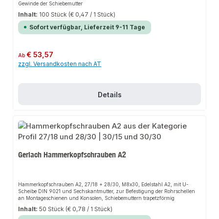
Gewinde der Schiebemutter
Inhalt:
100 Stück
(€ 0,47 / 1 Stück)
Sofort verfügbar, Lieferzeit 9-11 Tage
Regulärer Preis:
€ 53,57
Ab
zzgl. Versandkosten nach AT
Details
Gerlach Hammerkopfschrauben A2
Hammerkopfschrauben A2, 27/18 + 28/30, M8x30, Edelstahl A2, mit U-
Scheibe DIN 9021 und Sechskantmutter, zur Befestigung der Rohrschellen
an Montageschienen und Konsolen, Schiebemuttern trapetzförmig
Inhalt:
50 Stück
(€ 0,78 / 1 Stück)