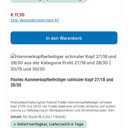
Design und die einfache Montage machen dieses Produkt zu einer
zuverlässigen Wahl für jede Installation. Die Edelstahl Schiebemuttern sind
besonders witterungs- und rostbeständig, was sie ideal für den Einsatz in
anspruchsvollen Umgebungen macht.EigenschaftenHochwertiger Edelstahl
Regulärer Preis:
€ 11,55
(V4A) für erhöhte KorrosionsbeständigkeitGeeignet für die Befestigung von
zzgl. Versandkosten nach AT
Gewindestangen und -stiftenEinfache und flexible InstallationHohe
PassgenauigkeitAnwendungsbereicheMontageschienenSchienenkonsolenGe
bäudetechnikTragekonstruktionenProduktdatenMaterial: Edelstahl
(V4A)Geeignet für 27/18 und 28/30 ProfileIn unserem Sortiment finden Sie
auch passende Zubehörteile sowie weitere Produkte für den Anschluss.
In den Warenkorb
Fixotec Hammerkopfbefestiger schmaler Kopf 27/18 und
28/30
ProduktbeschreibungDas Produkt Fixotec Hammerkopfbefestiger schmaler
Kopf 27/18 und 28/30 von Fixotec bietet eine schnelle, einfache und sichere
Lösung zur Befestigung an Montageschienen und Schienenkonsolen. Dank
der stabilen Bauweise und der hochwertigen Materialien sorgt es für
Inhalt:
50 Stück
(€ 0,34 / 1 Stück)
perfekten Halt und passt sich flexibel an verschiedene Anwendungsbereiche
an. Das robuste Design und die einfache Montage machen dieses Produkt zu
Sofort verfügbar, Lieferzeit 5-6 Tage
einer zuverlässigen Wahl für jede Installation. Die Hammerkopfschrauben