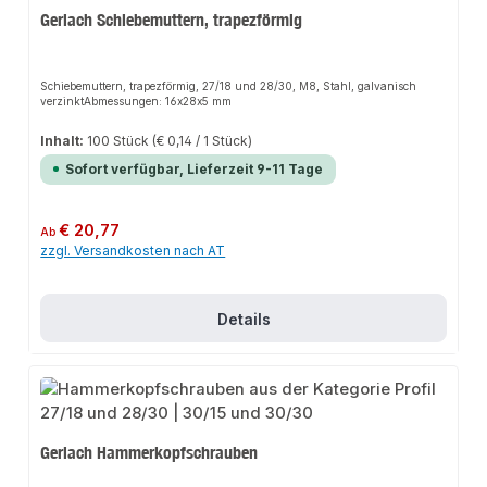
Gerlach Schiebemuttern, trapezförmig
Schiebemuttern, trapezförmig, 27/18 und 28/30, M8, Stahl, galvanisch
verzinktAbmessungen: 16x28x5 mm
Inhalt:
100 Stück
(€ 0,14 / 1 Stück)
Sofort verfügbar, Lieferzeit 9-11 Tage
Regulärer Preis:
€ 20,77
Ab
zzgl. Versandkosten nach AT
Details
Gerlach Hammerkopfschrauben