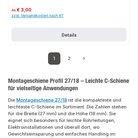
Regulärer Preis:
€ 3,00
Ab
zzgl. Versandkosten nach AT
Details
1
2
Seite
Seite
Montageschiene Profil 27/18 – Leichte C-Schiene
für vielseitige Anwendungen
Die
Montageschiene 27/18
ist die kompakteste und
leichteste C-Schiene im Sortiment. Die Zahlen stehen
für die Breite (27 mm) und die Höhe (18 mm). Sie
eignet sich besonders für leichte Rohrleitungen,
Elektroinstallationen und überall dort, wo
Gewichtseinsparung und einfaches Handling im