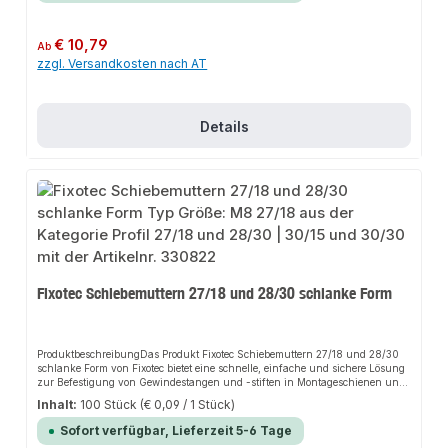
vielseitig einsetzbar und eignen sich hervorragend für die Erstellung von
eigenen Tragekonstruktionen.EigenschaftenHochwertiges, galvanisch
verzinktes Stahlband für erhöhten KorrosionsschutzRobotergeführte
Regulärer Preis:
€ 10,79
Ab
Schweißnaht für gleichbleibende Qualität und hohe BelastbarkeitVersetzte
zzgl. Versandkosten nach AT
Langlöcher zur optimalen Ausrichtung bei der MontageMontagefreundliches
Lochmuster im
SchienenabschnittAnwendungsbereicheRohreinzelbefestigungenRohrtrasse
nTragekonstruktionenGebäudetechnikProduktdatenMaterial: Stahl,
galvanisch verzinktVerschiedene Größen: 27/18 und 28/30In unserem
Details
Sortiment finden Sie auch passende Zubehörteile sowie weitere Produkte für
den Anschluss.Profil: 27/18Länge: 240mmMaterialstärke: 1,25 mmMaterial:
Stahl verzinktVerkaufsmenge: 2 Stückqpool24 - seit über 20 Jahren Ihr
Experte für - Profiqualität - schnelle Lieferung - persönlichen und
zuverlässigen Kundenservice - 100% Zufriedenheit.
Fixotec Schiebemuttern 27/18 und 28/30 schlanke Form
ProduktbeschreibungDas Produkt Fixotec Schiebemuttern 27/18 und 28/30
schlanke Form von Fixotec bietet eine schnelle, einfache und sichere Lösung
zur Befestigung von Gewindestangen und -stiften in Montageschienen und
Schienenkonsolen. Dank der stabilen Bauweise und der hochwertigen
Inhalt:
100 Stück
(€ 0,09 / 1 Stück)
Materialien sorgt es für perfekten Halt und passt sich flexibel an
verschiedene Anwendungsbereiche an. Das robuste Design und die einfache
Sofort verfügbar, Lieferzeit 5-6 Tage
Montage machen dieses Produkt zu einer zuverlässigen Wahl für jede