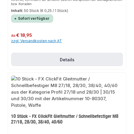
bzw. Konsolen
Inhalt:
50 Stück
(€ 0,25 / 1 Stück)
Sofort verfügbar
Regulärer Preis:
€ 18,95
Ab
zzgl. Versandkosten nach AT
Details
10 Stück - FX ClickFit Gleitmutter / Schnellbefestiger M8
27/18, 28/30, 38/40, 40/60