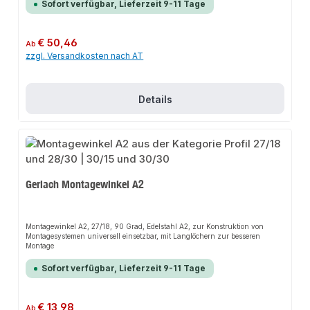
Sofort verfügbar, Lieferzeit 9-11 Tage
Regulärer Preis:
€ 50,46
Ab
zzgl. Versandkosten nach AT
Details
Gerlach Montagewinkel A2
Montagewinkel A2, 27/18, 90 Grad, Edelstahl A2, zur Konstruktion von
Montagesystemen universell einsetzbar, mit Langlöchern zur besseren
Montage
Sofort verfügbar, Lieferzeit 9-11 Tage
Regulärer Preis:
€ 13,98
Ab