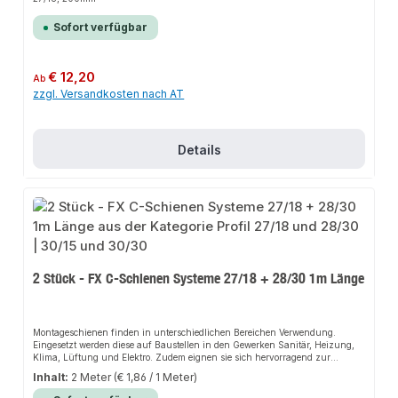
Sofort verfügbar
Regulärer Preis:
€ 12,20
Ab
zzgl. Versandkosten nach AT
Details
2 Stück - FX C-Schienen Systeme 27/18 + 28/30 1m Länge
Montageschienen finden in unterschiedlichen Bereichen Verwendung.
Eingesetzt werden diese auf Baustellen in den Gewerken Sanitär, Heizung,
Klima, Lüftung und Elektro. Zudem eignen sie sich hervorragend zur
einfachen und fachgerechten Herstellung von Gestellen und leichten
Inhalt:
2 Meter
(€ 1,86 / 1 Meter)
Tragekonstruktionen jeder Art.