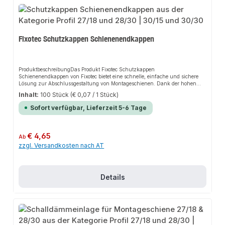
Fixotec Schutzkappen Schienenendkappen
ProduktbeschreibungDas Produkt Fixotec Schutzkappen
Schienenendkappen von Fixotec bietet eine schnelle, einfache und sichere
Lösung zur Abschlussgestaltung von Montageschienen. Dank der hohen
Passgenauigkeit sorgt es für perfekten Halt und passt sich flexibel an
Inhalt:
100 Stück
(€ 0,07 / 1 Stück)
verschiedene Schienenkonsolen und Rechteckrohre an. Das robuste Design
und die einfache Montage machen dieses Produkt zu einer zuverlässigen
Sofort verfügbar, Lieferzeit 5-6 Tage
Wahl für jede Installation.EigenschaftenHergestellt aus zähhartem
Polyethylen (PE)Hohe Passgenauigkeit für sicheren HaltEinfaches
Eindrücken oder Einklopfen an der Stirnseite der SchieneRobustes Design
für lange
Regulärer Preis:
€ 4,65
Ab
HaltbarkeitAnwendungsbereicheMontageschienenSchienenkonsolenRechtec
zzgl. Versandkosten nach AT
krohreProduktdatenMaterial: Polyethylen (PE)Geeignet für: Montageschienen,
Schienenkonsolen und RechteckrohreMarke: FixotecIn unserem Sortiment
finden Sie auch passende Zubehörteile sowie weitere Produkte für den
Anschluss.
Details