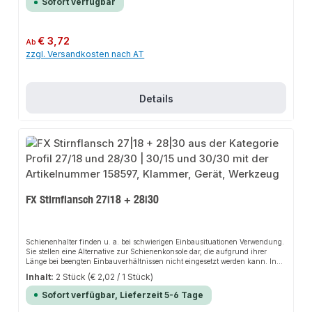
Sofort verfügbar
Regulärer Preis:
€ 3,72
Ab
zzgl. Versandkosten nach AT
Details
FX Stirnflansch 27|18 + 28|30
Schienenhalter finden u. a. bei schwierigen Einbausituationen Verwendung.
Sie stellen eine Alternative zur Schienenkonsole dar, die aufgrund ihrer
Länge bei beengten Einbauverhältnissen nicht eingesetzt werden kann. In
Kombination mit Montageschienen bieten Sattelflansche z. B. bei Schacht-
Inhalt:
2 Stück
(€ 2,02 / 1 Stück)
und Kanalmontagen Flexibilität.
Sofort verfügbar, Lieferzeit 5-6 Tage