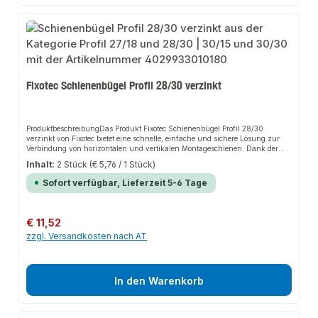
Fixotec Schienenbügel Profil 28/30 verzinkt
ProduktbeschreibungDas Produkt Fixotec Schienenbügel Profil 28/30
verzinkt von Fixotec bietet eine schnelle, einfache und sichere Lösung zur
Verbindung von horizontalen und vertikalen Montageschienen. Dank der
stabilen Bauweise und der hochwertigen Materialien sorgt es für perfekten
Inhalt:
2 Stück
(€ 5,76 / 1 Stück)
Halt und passt sich flexibel an verschiedene Anwendungsbereiche an. Das
robuste Design und die einfache Montage machen dieses Produkt zu einer
Sofort verfügbar, Lieferzeit 5-6 Tage
zuverlässigen Wahl für jede Installation. Die Schienenbügel ermöglichen
eine Kreuzverbindung im 90°-Winkel und sorgen somit für eine drehstabile,
statische Verbindung.EigenschaftenHochwertiger, verzinkter Stahl für
erhöhten KorrosionsschutzGeeignet als SchienenkreuzverbinderErmöglicht
Regulärer Preis:
€ 11,52
eine drehstabile, statische VerbindungEinfache und schnelle
zzgl. Versandkosten nach AT
InstallationAnwendungsbereicheMontageschienenSchienenkonsolenGebäud
etechnikTragekonstruktionenProduktdatenMaterial: Stahl, verzinktGeeignet
für 28/30 ProfileIn unserem Sortiment finden Sie auch passende
Zubehörteile sowie weitere Produkte für den Anschluss.
In den Warenkorb