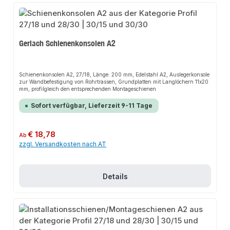
Gerlach Schienenkonsolen A2
Schienenkonsolen A2, 27/18, Länge: 200 mm, Edelstahl A2, Auslegerkonsole
zur Wandbefestigung von Rohrtrassen, Grundplatten mit Langlöchern 11x20
mm, profilgleich den entsprechenden Montageschienen
Sofort verfügbar, Lieferzeit 9-11 Tage
Regulärer Preis:
€ 18,78
Ab
zzgl. Versandkosten nach AT
Details