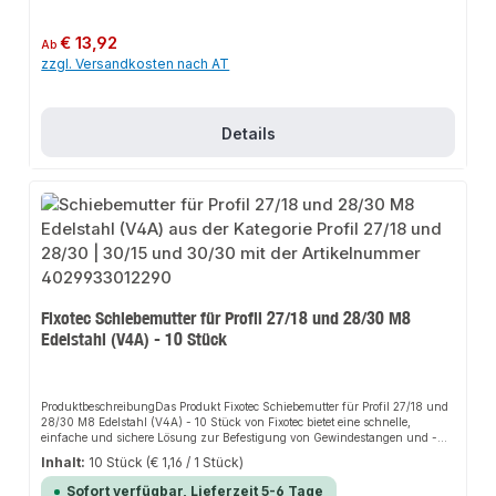
Installation. Die Schiebemuttern ermöglichen eine präzise Fixierung der
Abhängung an der gewünschten Stelle und bieten eine hohe
Passgenauigkeit.EigenschaftenHochwertiger, galvanisch verzinkter Stahl für
Regulärer Preis:
€ 13,92
Ab
erhöhten KorrosionsschutzGeeignet für die Befestigung von Gewindestangen
zzgl. Versandkosten nach AT
und -stiftenEinfache und flexible InstallationHohe
PassgenauigkeitAnwendungsbereicheMontageschienenSchienenkonsolenGe
bäudetechnikTragekonstruktionenProduktdatenMaterial: Stahl, galvanisch
verzinktGeeignet für 27/18 und 28/30 ProfileIn unserem Sortiment finden
Sie auch passende Zubehörteile sowie weitere Produkte für den Anschluss.
Details
Fixotec Schiebemutter für Profil 27/18 und 28/30 M8
Edelstahl (V4A) - 10 Stück
ProduktbeschreibungDas Produkt Fixotec Schiebemutter für Profil 27/18 und
28/30 M8 Edelstahl (V4A) - 10 Stück von Fixotec bietet eine schnelle,
einfache und sichere Lösung zur Befestigung von Gewindestangen und -
stiften in Montageschienen und Schienenkonsolen. Dank der stabilen
Inhalt:
10 Stück
(€ 1,16 / 1 Stück)
Bauweise und der hochwertigen Materialien sorgt es für perfekten Halt und
passt sich flexibel an verschiedene Anwendungsbereiche an. Das robuste
Sofort verfügbar, Lieferzeit 5-6 Tage