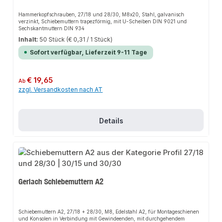
Hammerkopfschrauben, 27/18 und 28/30, M8x20, Stahl, galvanisch
verzinkt, Schiebemuttern trapezförmig, mit U-Scheiben DIN 9021 und
Sechskantmuttern DIN 934
Inhalt:
50 Stück
(€ 0,31 / 1 Stück)
Sofort verfügbar, Lieferzeit 9-11 Tage
Regulärer Preis:
€ 19,65
Ab
zzgl. Versandkosten nach AT
Details
Gerlach Schiebemuttern A2
Schiebemuttern A2, 27/18 + 28/30, M8, Edelstahl A2, für Montageschienen
und Konsolen in Verbindung mit Gewindeenden, mit durchgehendem