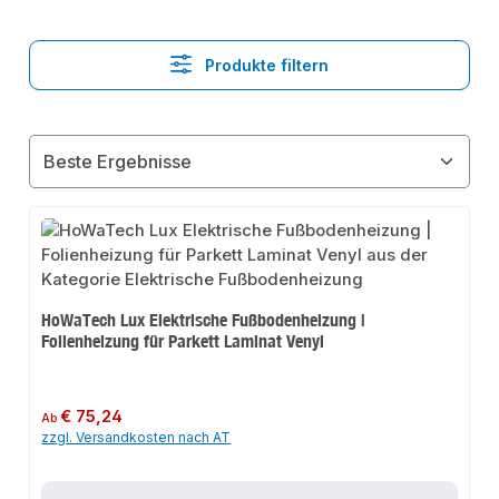
Produkte filtern
HoWaTech Lux Elektrische Fußbodenheizung |
Folienheizung für Parkett Laminat Venyl
Regulärer Preis:
€ 75,24
Ab
zzgl. Versandkosten nach AT