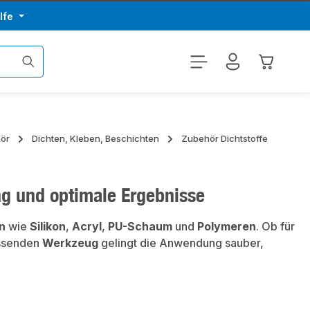
lfe
Warenkor
hör
Dichten, Kleben, Beschichten
Zubehör Dichtstoffe
ung und optimale Ergebnisse
n
wie
Silikon
,
Acryl
,
PU-Schaum
und
Polymeren
. Ob für
ssenden
Werkzeug
gelingt die Anwendung sauber,