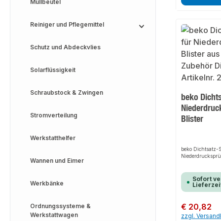
Müllbeutel
Reiniger und Pflegemittel
Schutz und Abdeckvlies
Solarflüssigkeit
Schraubstock & Zwingen
beko Dichts
Niederdruc
Stromverteilung
Blister
Werkstatthelfer
beko Dichtsatz-S
Niederdrucksprüh
Wannen und Eimer
Sofort ve
Werkbänke
Lieferzei
Regulärer Preis:
€ 20,82
Ordnungssysteme &
Werkstattwagen
zzgl. Versan