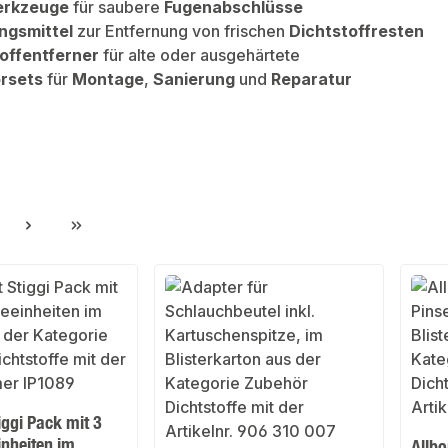
erkzeuge
für saubere
Fugenabschlüsse
ngsmittel
zur Entfernung von frischen
Dichtstoffresten
offentferner
für alte oder ausgehärtete
rsets
für
Montage
,
Sanierung
und
Reparatur
ite
iggi Pack mit 3
inheiten im
Allb