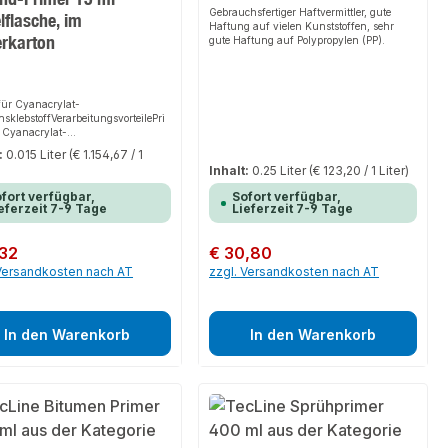
Gebrauchsfertiger Haftvermittler, gute
lflasche, im
Haftung auf vielen Kunststoffen, sehr
erkarton
gute Haftung auf Polypropylen (PP).
für Cyanacrylat-
nsklebstoffVerarbeitungsvorteilePri
 Cyanacrylat-
nsklebstoffAnwendungsbereichePri
:
0.015 Liter
(€ 1.154,67 / 1
 beste Haftung auf schwer
Inhalt:
0.25 Liter
(€ 123,20 / 1 Liter)
baren Kunststoffen wie PP und PE.
fort verfügbar,
Sofort verfügbar,
eferzeit 7-9 Tage
Lieferzeit 7-9 Tage
er Preis:
,32
Regulärer Preis:
€ 30,80
 Versandkosten nach AT
zzgl. Versandkosten nach AT
In den Warenkorb
In den Warenkorb