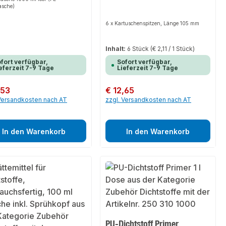
asche)
6 x Kartuschenspitzen, Länge 105 mm
Inhalt:
6 Stück
(€ 2,11 / 1 Stück)
fort verfügbar,
Sofort verfügbar,
eferzeit 7-9 Tage
Lieferzeit 7-9 Tage
er Preis:
,53
Regulärer Preis:
€ 12,65
 Versandkosten nach AT
zzgl. Versandkosten nach AT
In den Warenkorb
In den Warenkorb
PU-Dichtstoff Primer