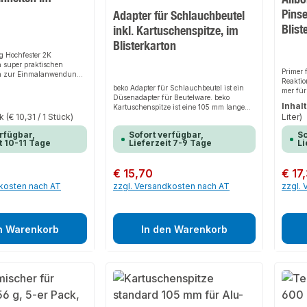
Pinse
Adapter für Schlauchbeutel
Blist
inkl. Kartuschenspitze, im
Blisterkarton
g Hochfester 2K
n super praktischen
Primer 
n zur Einmalanwendung
Reaktio
e. 3 x lösungsmittelfreier
beko Adapter für Schlauchbeutel ist ein
mer für
r auf fast allen
Düsenadapter für Beutelware. beko
Reaktio
ngesetzt werden kann.
Inhalt
Kartuschenspitze ist eine 105 mm lange
mer für
P-Basis mit extremer
ck
(€ 10,31 / 1 Stück)
Liter)
PE-Kartuschenspitze. beko Adapter für
verkleb
ftWitterungsbeständig,
Schlauchbeutel inkl. Kartuschenspitze
nd, Schallentkoppelnd,
rfügbar,
Sofort verfügbar,
So
ermöglichen die Verarbeitung von in
eichendUniversell
t 10-11 Tage
Lieferzeit 7-9 Tage
Li
Beutel abgefüllten Kleb- und Dichtstoffen
mittels handelsüblicher
SilikonfreiEinsatzgebiete
Kartuschenspitzen, die problemlos auf-
Außen und Nassbereich
Regulärer Preis:
€ 15,70
Regulär
€ 17
und abgeschraubt werden können. Bei
Isocyanaten (Gefahrstoff)
mehrmaliger Verwendung eines Beutels
dkosten nach AT
zzgl. Versandkosten nach AT
zzgl.
muss lediglich die Kartuschenspitze
getauscht werden. Inhalt: 5 Adapter + 5
Kartuschenspitzen
n Warenkorb
In den Warenkorb