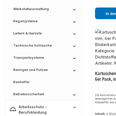
Werkstattausstattung
In de
Regalsysteme
Leitern & Gerüste
Technische Schläuche
Transportsysteme
Reinigen und Putzen
Kartuschen
6er Pack, i
Bauhelfer
Betriebssicherheit
Die Kartuschensp
bestmögliches A
Klebstoffen wie 
MS-Flex, Gecko u
Arbeitsschutz -
Kartuschenspitz
Berufskleidung
Inhalt:
6 Stü