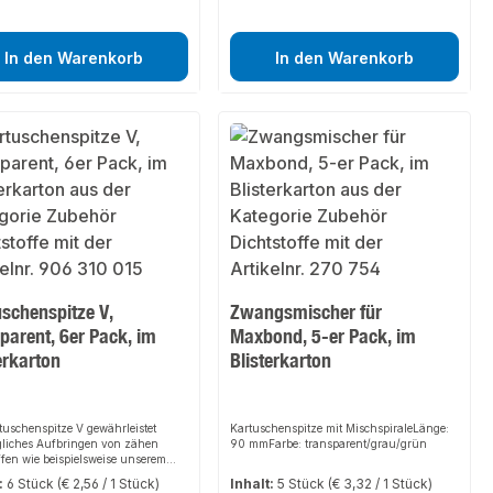
Füllen von Hohlräumen, Einschäumen
von Rohren und Elektroinstallationen,
Abdichten im Dach- und Wandbereich.
In den Warenkorb
In den Warenkorb
schenspitze V,
Zwangsmischer für
parent, 6er Pack, im
Maxbond, 5-er Pack, im
erkarton
Blisterkarton
tuschenspitze V gewährleistet
Kartuschenspitze mit MischspiraleLänge:
gliches Aufbringen von zähen
90 mmFarbe: transparent/grau/grün
ffen wie beispielsweise unserem
, Gecko usw. Inhalt: 6
:
6 Stück
(€ 2,56 / 1 Stück)
Inhalt:
5 Stück
(€ 3,32 / 1 Stück)
chenspitzen, Länge 57 mm.