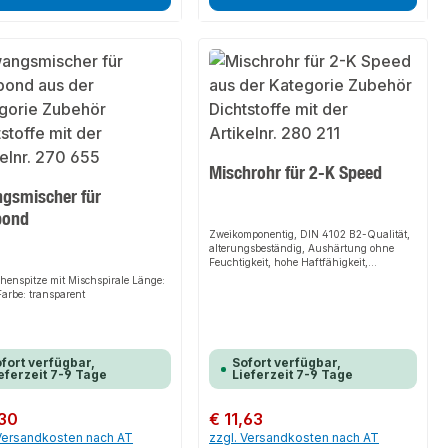
Mischrohr für 2-K Speed
gsmischer für
bond
Zweikomponentig, DIN 4102 B2-Qualität,
alterungsbeständig, Aushärtung ohne
Feuchtigkeit, hohe Haftfähigkeit,
schneidbar nach ca. 4 Minuten,
henspitze mit Mischspirale Länge:
Durchhärtung nach ca. 20 Minuten, ohne
arbe: transparent
Treibgas, Formaldehyd und
PCB.VerarbeitungsvorteileEinfache
Handhabung, druck- und
spannungsfreies Aushärten,
wiederverwendbar nach
fort verfügbar,
Sofort verfügbar,
eferzeit 7-9 Tage
Lieferzeit 7-9 Tage
Mischrohrwechsel, für Reperaturen
bestens
geeignet.AnwendungsbereicheEinschäum
er Preis:
,30
Regulärer Preis:
€ 11,63
en von Türzargen, Befestigen von
Treppenstufen und Fensterbänken,
 Versandkosten nach AT
zzgl. Versandkosten nach AT
Ausschäumen von Anschlussfugen,