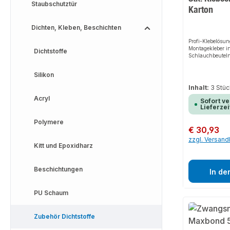
Staubschutztür
Karton
Dichten, Kleben, Beschichten
Profi-Klebelösun
Montagekleber i
Dichtstoffe
Schlauchbeutel
und Sofortmontag
SMP-Klebstoff de
Silikon
Untergründen ei
Klebstoff auf SM
Inhalt:
3 Stü
Anfangshaltekra
Acryl
Vibrationshemme
Sofort ve
Spannungsausgl
Lieferzei
einsetzbarer
Montageklebstoff
Polymere
sind im Innen- 
Regulärer Preis:
€ 30,93
möglichFrei von 
zzgl. Versan
Kitt und Epoxidharz
Beschichtungen
In de
PU Schaum
Zubehör Dichtstoffe