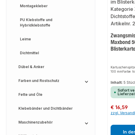
Montagekleber
PU Klebstoffe und
Hybridklebstoffe
Zwangsmis
Leime
Maxbond 56
Blisterkart
Dichtmittel
Dübel & Anker
Kartuschenspitz
100 mmFarbe: t
Farben und Rostschutz
Inhalt:
5 Stü
Sofort ve
Lieferzei
Fette und Öle
Regulärer Preis:
€ 16,59
Klebebänder und Dichtbänder
zzgl. Versan
Maschinenzubehör
In de