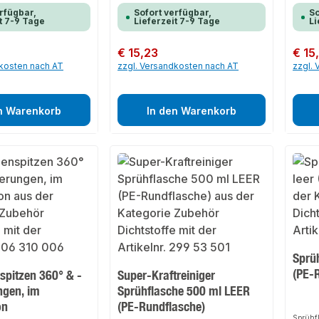
rfügbar,
Sofort verfügbar,
So
t 7-9 Tage
Lieferzeit 7-9 Tage
Li
Regulärer Preis:
€ 15,23
Regulär
€ 15
dkosten nach AT
zzgl. Versandkosten nach AT
zzgl.
n Warenkorb
In den Warenkorb
Sprü
(PE-
spitzen 360° & -
Super-Kraftreiniger
ngen, im
Sprühflasche 500 ml LEER
on
(PE-Rundflasche)
Sprühfl