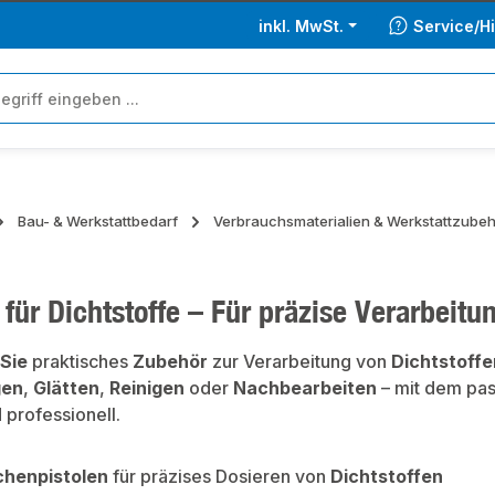
inkl. MwSt.
Service/Hi
Bau- & Werkstattbedarf
Verbrauchsmaterialien & Werkstattzube
für Dichtstoffe – Für präzise Verarbeit
 Sie
praktisches
Zubehör
zur Verarbeitung von
Dichtstoffe
gen
,
Glätten
,
Reinigen
oder
Nachbearbeiten
– mit dem pa
d professionell.
chenpistolen
für präzises Dosieren von
Dichtstoffen