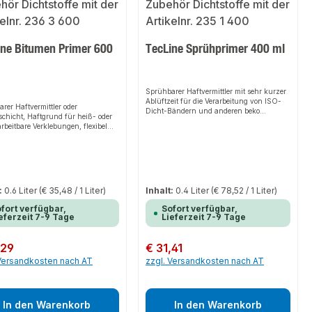
ine Bitumen Primer 600
TecLine Sprühprimer 400 ml
Sprühbarer Haftvermittler mit sehr kurzer
Ablüftzeit für die Verarbeitung von ISO-
rer Haftvermittler oder
Dicht-Bändern und anderen beko
chicht, Haftgrund für heiß- oder
Klebebändern auf porösen und saugenden
arbeitbare Verklebungen, flexibel
Untergründen.VerarbeitungsvorteileSprüh
bar.VerarbeitungsvorteileSchnell
strahl einstellbar, gezieltes Aufbringen, für
nd, einfache Anwendung, schnelle
alle Klebebänder geeignet, schnelle
itung, gezieltes Auftragen,
Anfangshaftung, feuchtigkeitsbeständig,
cht schnelles
geruchsarm.AnwendungsbereichePrimern
rbeiten.AnwendungsbereicheStellt
von PUR, XPS, PIR, Mineralwolle,
wierigen sowie auf porösen
Polyurethan- und Faserstoffisolierung,
:
0.6 Liter
(€ 35,48 / 1 Liter)
Inhalt:
0.4 Liter
(€ 78,52 / 1 Liter)
ünden eine sehr gute Haftfläche
Schaumstoff (EPS), Beton, Holz, OSB-,
r das Verlegen von Bitumenbahnen,
fort verfügbar,
Sofort verfügbar,
Span- und MDF-Platten.
ar auf Metall, Beton, Stein, Holz
eferzeit 7-9 Tage
Lieferzeit 7-9 Tage
tumenbahnen, Anschlussbereiche
rt, ideal für Übergänge von Metall
tumenbahnen im Dach- bzw.
er Preis:
,29
Regulärer Preis:
€ 31,41
chbereich, als Schutzschicht auf
 Versandkosten nach AT
zzgl. Versandkosten nach AT
 Beton, Stein und Holz.
In den Warenkorb
In den Warenkorb