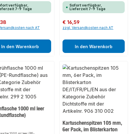
fort verfügbar,
Sofort verfügbar,
eferzeit 7-9 Tage
Lieferzeit 7-9 Tage
er Preis:
,38
Regulärer Preis:
€ 16,59
 Versandkosten nach AT
zzgl. Versandkosten nach AT
In den Warenkorb
In den Warenkorb
hflasche 1000 ml leer
Rundflasche)
Kartuschenspitzen 105 mm,
6er Pack, im Blisterkarton
asche 1000 ml leer (PE-