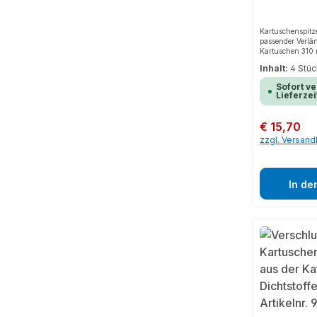
Kartuschenspitz
passender Verlä
Kartuschen 310 m
jeweils 2 Stück
Inhalt:
4 Stü
Sofort ve
Lieferzei
Regulärer Preis:
€ 15,70
zzgl. Versan
In de