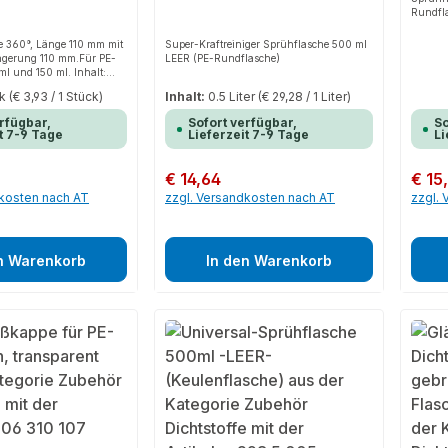
Rundfl
e 360°, Länge 110 mm mit
Super-Kraftreiniger Sprühflasche 500 ml
ngerung 110 mm.Für PE-
LEER (PE-Rundflasche)
l und 150 ml. Inhalt:
ck
(€ 3,93 / 1 Stück)
Inhalt:
0.5 Liter
(€ 29,28 / 1 Liter)
rfügbar,
Sofort verfügbar,
So
t 7-9 Tage
Lieferzeit 7-9 Tage
Li
Regulärer Preis:
€ 14,64
Regulär
€ 15
dkosten nach AT
zzgl. Versandkosten nach AT
zzgl.
n Warenkorb
In den Warenkorb