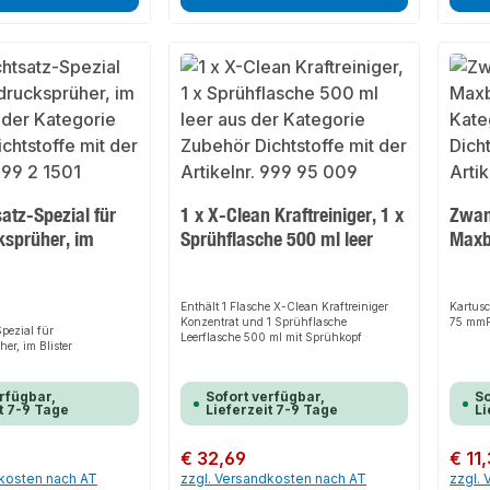
atz-Spezial für
1 x X-Clean Kraftreiniger, 1 x
Zwan
ksprüher, im
Sprühflasche 500 ml leer
Max
Enthält 1 Flasche X-Clean Kraftreiniger
Kartusc
Konzentrat und 1 Sprühflasche
75 mmF
pezial für
Leerflasche 500 ml mit Sprühkopf
er, im Blister
rfügbar,
Sofort verfügbar,
So
t 7-9 Tage
Lieferzeit 7-9 Tage
Li
Regulärer Preis:
€ 32,69
Regulär
€ 11
dkosten nach AT
zzgl. Versandkosten nach AT
zzgl.