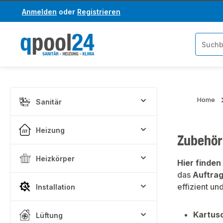
Anmelden
oder
Registrieren
um Hauptinhalt springen
Zur Suche springen
Home
Sanitär
Heizung
Zubehör 
Heizkörper
Hier finden
das
Auftra
effizient un
Installation
Kartus
Lüftung