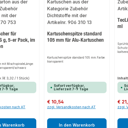
TecL
ml
cher für
Kartuschenspitze standard
 g, 5-er Pack, im
105 mm für Alu-Kartuschen
Sprühba
on
Schutzs
kaltver
einsetz
Kartuschenspitze standard 105 mm.Farbe:
trockne
transparent
e mit MischspiraleLänge:
Verarbe
ransparent/schwarz
ermögli
Weitera
auf sch
ck
(€ 3,32 / 1 Stück)
Inhalt
Untergr
her, fü
rfügbar,
Sofort verfügbar,
So
anwendb
t 7-9 Tage
Lieferzeit 7-9 Tage
Li
und Bi
aller A
und Bi
Regulärer Preis:
€ 10,54
Regulär
€ 21
Flachda
dkosten nach AT
zzgl. Versandkosten nach AT
zzgl.
Metall,
n Warenkorb
In den Warenkorb