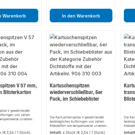
n Warenkorb
In den Warenkorb
spitzen V 57 mm,
Kartuschenspitzen
Kartu
m Blisterkarton
wiederverschließbar, 6er
trans
Pack, im Schiebeblister
Blist
itze V gewährleistet
ufbringen von zähen
Die Kartuschenspitze V gewährleistet
Die Kar
beispielsweise unserem
bestmögliches Aufbringen von zähen
bestmö
sw. Inhalt: 6
Klebstoffen wie beispielsweise unserem
Klebsto
en, Länge 57 mm.
MS-Flex, Gecko usw. Inhalt: 6
MS-Flex
ck
(€ 2,56 / 1 Stück)
Inhalt:
6 Stück
(€ 2,54 / 1 Stück)
Inhalt
Kartuschenspitzen, Länge 57 mm
Kartus