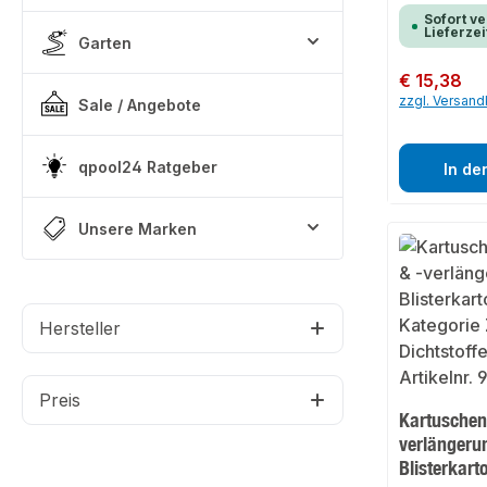
Sofort ve
Lieferzei
Garten
Regulärer Preis:
€ 15,38
zzgl. Versan
Sale / Angebote
qpool24 Ratgeber
In de
Unsere Marken
Hersteller
Preis
Kartuschen
verlängeru
Blisterkart