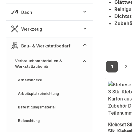
Glättw
Reinigu
Dach
Dichtst
Zubehö
Werkzeug
Bau- & Werkstattbedarf
Verbrauchsmaterialien &
1
2
Werkstattzubehör
Seite
Se
Arbeitsböcke
Arbeitsplatzeinrichtung
Befestigungsmaterial
Beleuchtung
Klebeset St
Stk. Klebee