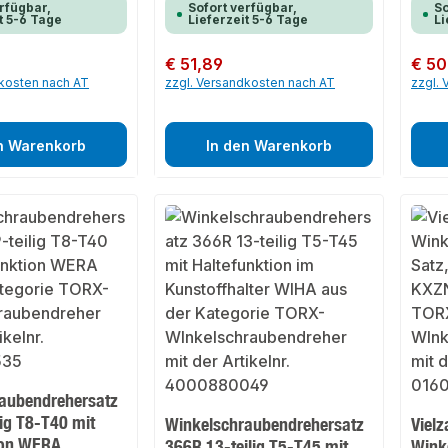
rfügbar,
Sofort verfügbar,
So
t 5-6 Tage
Lieferzeit 5-6 Tage
Li
Regulärer Preis:
€ 51,89
Regulär
€ 50
dkosten nach AT
zzgl. Versandkosten nach AT
zzgl.
n Warenkorb
In den Warenkorb
aubendrehersatz
lig T8-T40 mit
Winkelschraubendrehersatz
Viel
ion WERA
366R 13-teilig T5-T45 mit
Wink