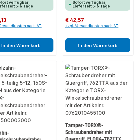
fort verfügbar,
Sofort verfügbar,
eferzeit 5-6 Tage
Lieferzeit 5-6 Tage
er Preis:
,13
Regulärer Preis:
€ 42,57
 Versandkosten nach AT
zzgl. Versandkosten nach AT
In den Warenkorb
In den Warenkorb
Tamper-TORX®-
Schraubendreher mit
zahn-
Quergriff, ELORA-762TTX
elschraubendreher-