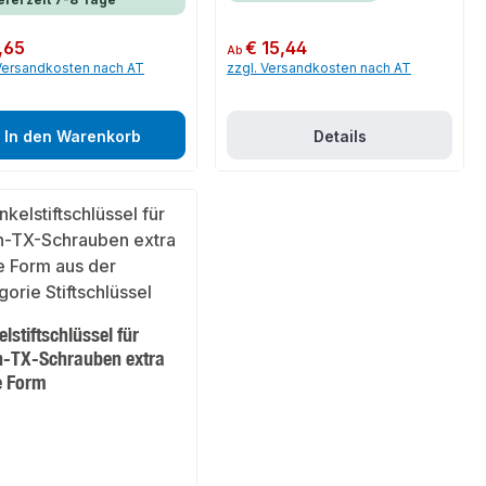
er Preis:
,65
Regulärer Preis:
€ 15,44
Ab
 Versandkosten nach AT
zzgl. Versandkosten nach AT
In den Warenkorb
Details
lstiftschlüssel für
n-TX-Schrauben extra
e Form