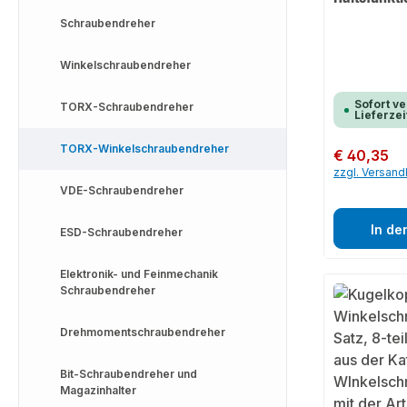
Schraubendreher
Winkelschraubendreher
Sofort ve
TORX-Schraubendreher
Lieferzei
TORX-Winkelschraubendreher
Regulärer Preis:
€ 40,35
zzgl. Versan
VDE-Schraubendreher
In de
ESD-Schraubendreher
Elektronik- und Feinmechanik
Schraubendreher
Drehmomentschraubendreher
Bit-Schraubendreher und
Magazinhalter