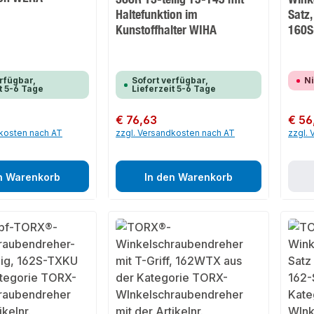
Haltefunktion im
Satz,
Kunstoffhalter WIHA
160S
rfügbar,
Sofort verfügbar,
Ni
t 5-6 Tage
Lieferzeit 5-6 Tage
Regulärer Preis:
€ 76,63
Regulär
€ 56
dkosten nach AT
zzgl. Versandkosten nach AT
zzgl.
n Warenkorb
In den Warenkorb