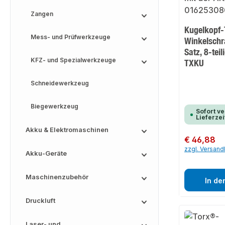
Zangen
Kugelkopf
Mess- und Prüfwerkzeuge
Winkelschr
Satz, 8-tei
KFZ- und Spezialwerkzeuge
TXKU
Schneidewerkzeug
Biegewerkzeug
Sofort ve
Lieferzei
Akku & Elektromaschinen
Regulärer Preis:
€ 46,88
zzgl. Versan
Akku-Geräte
Maschinenzubehör
In de
Druckluft
Laser- und