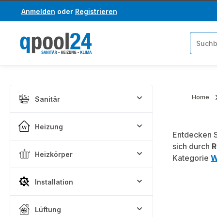
Anmelden
oder
Registrieren
um Hauptinhalt springen
Zur Suche springen
Home
Sanitär
Heizung
Entdecken S
sich durch
R
Heizkörper
Kategorie
W
Installation
Lüftung