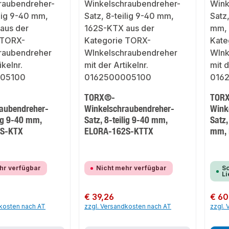
TORX®-
TOR
aubendreher-
Winkelschraubendreher-
Wink
lig 9-40 mm,
Satz, 8-teilig 9-40 mm,
Satz,
2S-KTX
ELORA-162S-KTTX
mm, 
hr verfügbar
Nicht mehr verfügbar
So
Li
Regulärer Preis:
€ 39,26
Regulär
€ 60
dkosten nach AT
zzgl. Versandkosten nach AT
zzgl.