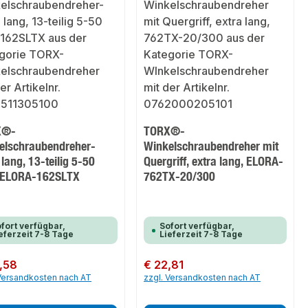
X®-
TORX®-
elschraubendreher-
Winkelschraubendreher mit
 lang, 13-teilig 5-50
Quergriff, extra lang, ELORA-
ELORA-162SLTX
762TX-20/300
fort verfügbar,
Sofort verfügbar,
eferzeit 7-8 Tage
Lieferzeit 7-8 Tage
er Preis:
,58
Regulärer Preis:
€ 22,81
 Versandkosten nach AT
zzgl. Versandkosten nach AT