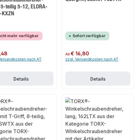
 5-teilig 5-12, ELORA-
-KXZN
cht mehr verfügbar
Sofort verfügbar
er Preis:
,48
Regulärer Preis:
€ 16,80
Ab
 Versandkosten nach AT
zzgl. Versandkosten nach AT
Details
Details