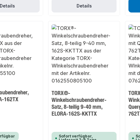
Details
Details
aubendreher,
TORX®-
TOR
RA-162TX
Winkelschraubendreher-
Wink
Satz, 8-teilig 9-40 mm,
Querg
ELORA-162S-KKTTX
762T
erfügbar
Sofort verfügbar,
So
Lieferzeit 7-8 Tage
Li