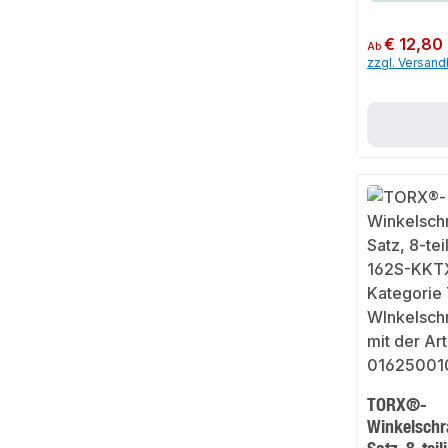
Regulärer Preis:
€ 12,80
Ab
zzgl. Versan
TORX®-
Winkelschr