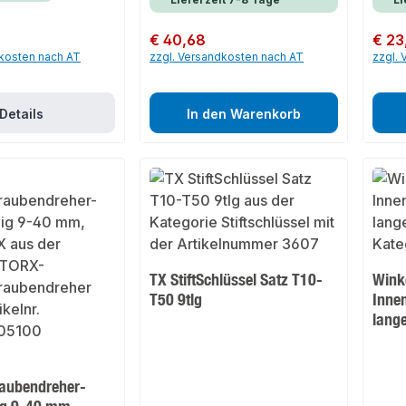
Regulärer Preis:
€ 40,68
Regulär
€ 23
dkosten nach AT
zzgl. Versandkosten nach AT
zzgl.
Details
In den Warenkorb
TX StiftSchlüssel Satz T10-
Winke
T50 9tlg
Inne
lang
aubendreher-