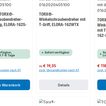
-TORX®-
TORX®-
aubendreher-
Winkelschraubendreher mit
TOR
lig, ELORA-162S-
T-Griff, ELORA-162WTX
Wink
mit T
162
rfügbar,
Sofort verfügbar
So
t 7-8 Tage
Li
Regulärer Preis:
€ 19,35
Regulär
€ 11
Ab
dkosten nach AT
zzgl. Versandkosten nach AT
zzgl.
n Warenkorb
Details