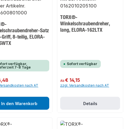
TORX®-
Winkelschraubendreher,
X®-
lang, ELORA-162LTX
elschraubendreher-Satz
-Griff, 8-teilig, ELORA-
-SWTX
fort verfügbar,
Sofort verfügbar
eferzeit 7-8 Tage
er Preis:
8,48
Regulärer Preis:
€ 14,15
Ab
 Versandkosten nach AT
zzgl. Versandkosten nach AT
In den Warenkorb
Details