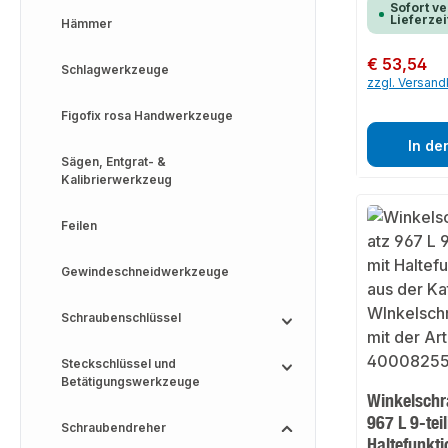
Sofort ve
Lieferzei
Hämmer
Regulärer Preis:
€ 53,54
Schlagwerkzeuge
zzgl. Versan
Figofix rosa Handwerkzeuge
In de
Sägen, Entgrat- &
Kalibrierwerkzeug
Feilen
Gewindeschneidwerkzeuge
Schraubenschlüssel
Steckschlüssel und
Betätigungswerkzeuge
Winkelschr
967 L 9-tei
Schraubendreher
Haltefunkt