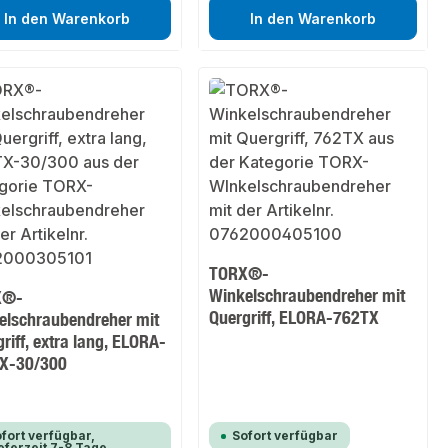
In den Warenkorb
In den Warenkorb
TORX®-
Winkelschraubendreher mit
X®-
Quergriff, ELORA-762TX
elschraubendreher mit
riff, extra lang, ELORA-
X-30/300
fort verfügbar,
Sofort verfügbar
eferzeit 7-8 Tage