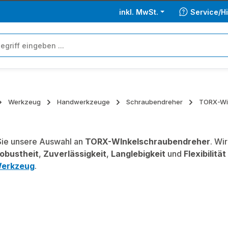
inkl. MwSt.
Service/Hi
Werkzeug
Handwerkzeuge
Schraubendreher
TORX-Wi
ie unsere Auswahl an
TORX-WInkelschraubendreher
. Wi
obustheit
,
Zuverlässigkeit
,
Langlebigkeit
und
Flexibilität
erkzeug
.