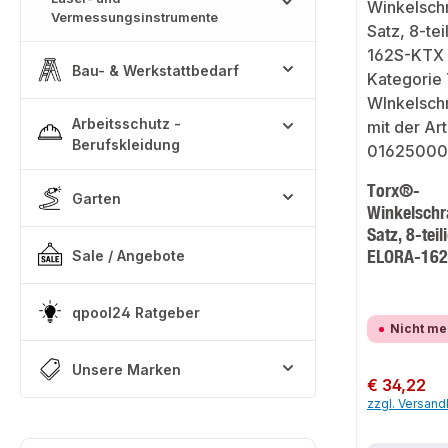
Vermessungsinstrumente
Bau- & Werkstattbedarf
Arbeitsschutz -
Berufskleidung
Torx®-
Garten
Winkelschr
Satz, 8-tei
ELORA-16
Sale / Angebote
qpool24 Ratgeber
Nicht me
Unsere Marken
Regulärer Preis:
€ 34,22
zzgl. Versan