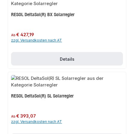
RESOL DeltaSol(R) BX Solarregler
Regulärer Preis:
€ 427,19
Ab
zzgl. Versandkosten nach AT
Details
RESOL DeltaSol(R) SL Solarregler
Regulärer Preis:
€ 393,07
Ab
zzgl. Versandkosten nach AT