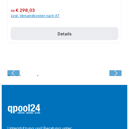
Regulärer Preis:
€ 298,03
Ab
zzgl. Versandkosten nach AT
Details
Zuletzt angesehen:
Unterstützung und Beratung unter: