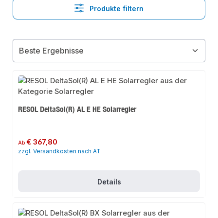
Produkte filtern
RESOL DeltaSol(R) AL E HE Solarregler
Regulärer Preis:
€ 367,80
Ab
zzgl. Versandkosten nach AT
Details