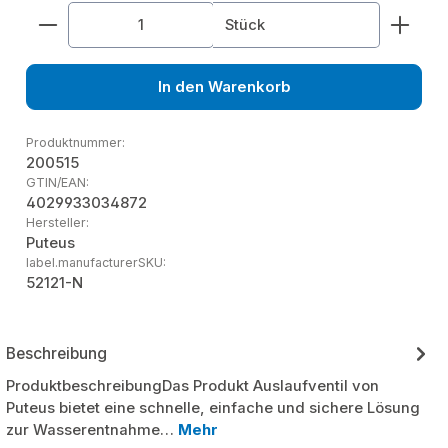
Produkt Anzahl: Gib den gewünschten Wert ein od
Stück
In den Warenkorb
Produktnummer:
200515
GTIN/EAN:
4029933034872
Hersteller:
Puteus
label.manufacturerSKU:
52121-N
Beschreibung
ProduktbeschreibungDas Produkt Auslaufventil von
Puteus bietet eine schnelle, einfache und sichere Lösung
zur Wasserentnahme…
Mehr