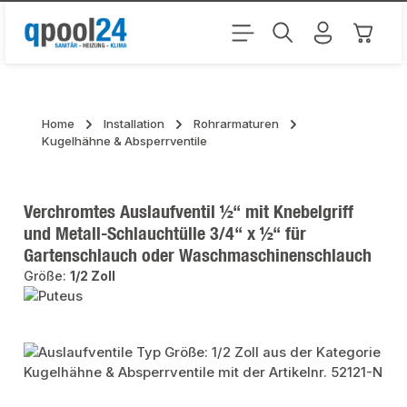
Zum Hauptinhalt springen
Warenk
Home
Installation
Rohrarmaturen
Kugelhähne & Absperrventile
Verchromtes Auslaufventil ½“ mit Knebelgriff
und Metall-Schlauchtülle 3/4“ x ½“ für
Gartenschlauch oder Waschmaschinenschlauch
Größe:
1/2 Zoll
Bildergalerie überspringen