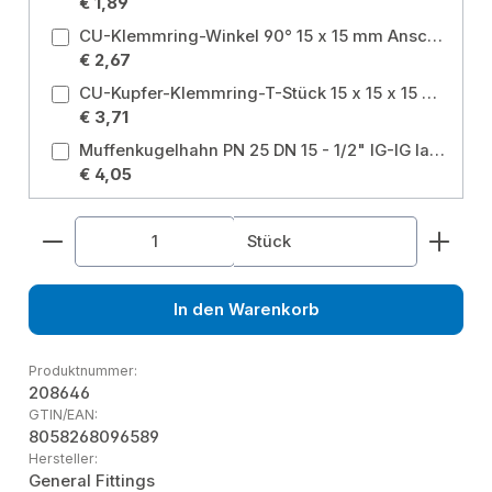
€ 1,89
CU-Klemmring-Winkel 90° 15 x 15 mm Anschluss: 15x15 mm
€ 2,67
CU-Kupfer-Klemmring-T-Stück 15 x 15 x 15 mm Anschluss: 15x15x15 mm
€ 3,71
Muffenkugelhahn PN 25 DN 15 - 1/2" IG-IG langer Hebel ohne Entleerung für Heizung, Brauchwasser, Grauwasser, Gartenwasser Größe: 1/2 Zoll
€ 4,05
Produkt Anzahl: Gib den gewünschten Wert ein od
Stück
In den Warenkorb
Produktnummer:
208646
GTIN/EAN:
8058268096589
Hersteller:
General Fittings