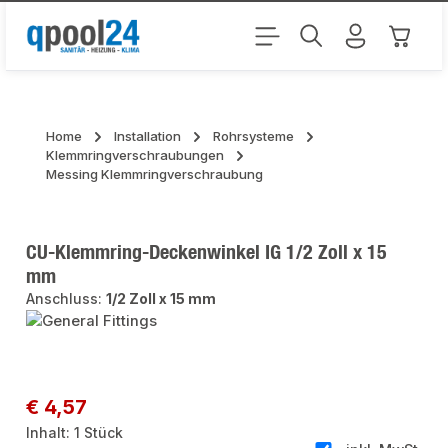
Zum Hauptinhalt springen
Warenk
Home
Installation
Rohrsysteme
Klemmringverschraubungen
Messing Klemmringverschraubung
CU-Klemmring-Deckenwinkel IG 1/2 Zoll x 15
mm
Anschluss:
1/2 Zoll x 15 mm
Bildergalerie überspringen
Regulärer Preis:
€ 4,57
Inhalt:
1 Stück