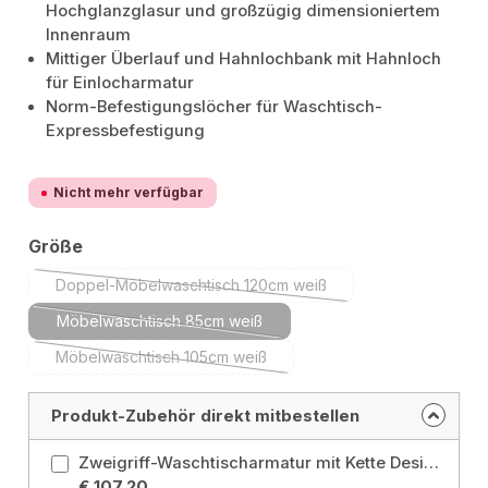
Hochglanzglasur und großzügig dimensioniertem
Innenraum
Mittiger Überlauf und Hahnlochbank mit Hahnloch
für Einlocharmatur
Norm-Befestigungslöcher für Waschtisch-
Expressbefestigung
Nicht mehr verfügbar
auswählen
Größe
Doppel-Möbelwaschtisch 120cm weiß
(Diese Option ist zurzeit nicht verfügbar.)
Möbelwaschtisch 85cm weiß
(Diese Option ist zurzeit nicht verfügbar.)
Möbelwaschtisch 105cm weiß
(Diese Option ist zurzeit nicht verfügbar.)
Produkt-Zubehör direkt mitbestellen
Zweigriff-Waschtischarmatur mit Kette Design LUNA Z
€ 107,20