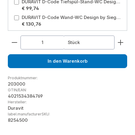
DURAVIT D-Code Tiefspül-Stand-WC Design by Sieger Design Modell: Stand-WC Tiefspüler
€ 99,74
DURAVIT D-Code Wand-WC Design by Sieger Design, Tiefspüler aus Sanitärkeramik wandhängend für 4,5 Liter Spülwasser Modell: Wand-WC Tiefspüler
€ 130,76
Produkt Anzahl: Gib den gewünschten Wert ein od
Stück
In den Warenkorb
Produktnummer:
203000
GTIN/EAN:
4021534384769
Hersteller:
Duravit
label.manufacturerSKU:
8254500