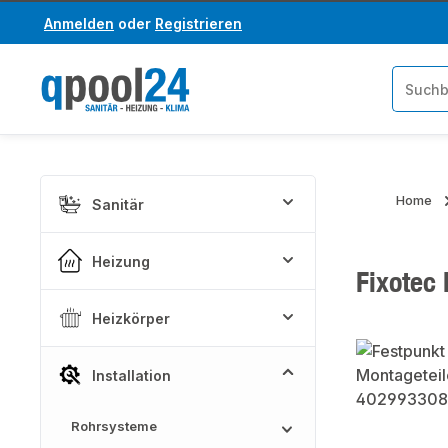
Anmelden
oder
Registrieren
um Hauptinhalt springen
Zur Suche springen
Home
Sanitär
Heizung
Fixotec
Heizkörper
Bildergaler
Installation
Rohrsysteme