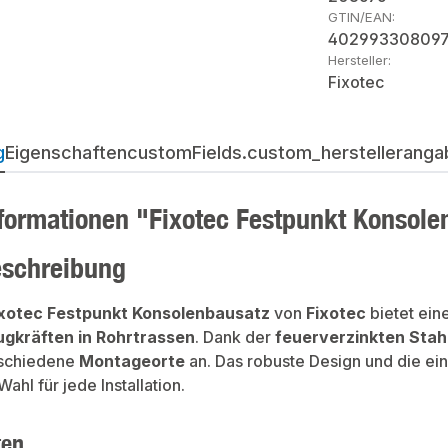
GTIN/EAN:
40299330809
Hersteller:
Fixotec
g
Eigenschaften
customFields.custom_herstellerangab
formationen "Fixotec Festpunkt Konsole
eschreibung
ixotec Festpunkt Konsolenbausatz
von
Fixotec
bietet ein
gkräften in Rohrtrassen
. Dank der
feuerverzinkten Stah
rschiedene
Montageorte
an. Das robuste Design und die e
ahl für jede Installation.
ten