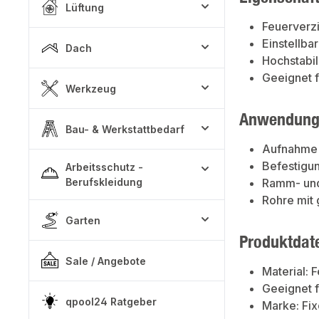
Lüftung
Feuerverzi
Einstellba
Dach
Hochstabil
Geeignet f
Werkzeug
Anwendung
Bau- & Werkstattbedarf
Aufnahme 
Befestigu
Arbeitsschutz -
Berufskleidung
Ramm- und
Rohre mit
Garten
Produktdat
Sale / Angebote
Material: 
Geeignet 
qpool24 Ratgeber
Marke: Fix