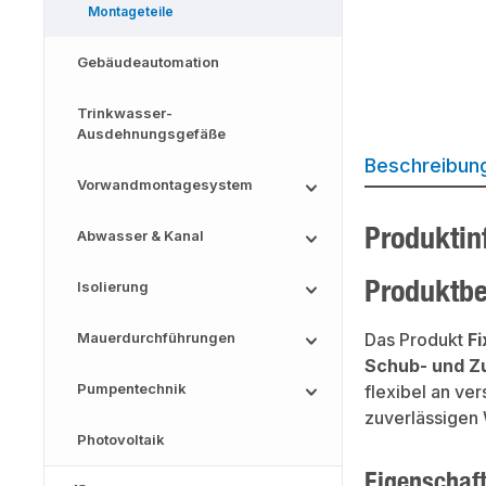
Montageteile
Gebäudeautomation
Trinkwasser-
Ausdehnungsgefäße
Beschreibun
Vorwandmontagesystem
Produktin
Abwasser & Kanal
Produktb
Isolierung
Mauerdurchführungen
Das Produkt
F
Schub- und Zu
Pumpentechnik
flexibel an ve
zuverlässigen W
Photovoltaik
Eigenschaf