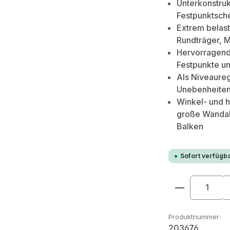
Unterkonstruk
Festpunktsche
Extrem belast
Rundträger, 
Hervorragend 
Festpunkte u
Als Niveaure
Unebenheite
Winkel- und h
große Wandab
Balken
Sofort verfügba
Produkt An
Produktnummer:
203676