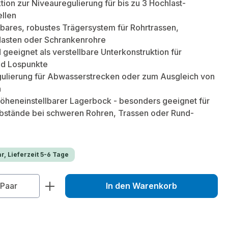
tion zur Niveauregulierung für bis zu 3 Hochlast-
llen
bares, robustes Trägersystem für Rohrtrassen,
Masten oder Schrankenrohre
geeignet als verstellbare Unterkonstruktion für
nd Lospunkte
gulierung für Abwasserstrecken oder zum Ausgleich von
n
öheneinstellbarer Lagerbock - besonders geeignet für
stände bei schweren Rohren, Trassen oder Rund-
r, Lieferzeit 5-6 Tage
zahl: Gib den gewünschten Wert ein od
Paar
In den Warenkorb