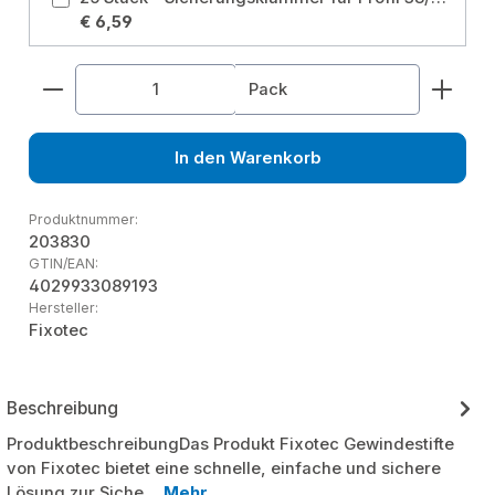
€ 6,59
Produkt Anzahl: Gib den gewünschten Wert ein od
Pack
In den Warenkorb
Produktnummer:
203830
GTIN/EAN:
4029933089193
Hersteller:
Fixotec
Beschreibung
ProduktbeschreibungDas Produkt Fixotec Gewindestifte
von Fixotec bietet eine schnelle, einfache und sichere
Lösung zur Siche…
Mehr