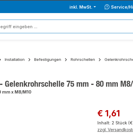
inkl. MwSt.
Service/Hi
Installation
Befestigungen
Rohrschellen
Gelenkrohrsche
 - Gelenkrohrschelle 75 mm - 80 mm M8
0 mm x M8/M10
ie überspringen
Regulärer Preis:
€ 1,61
Inhalt:
2 Stück
(€
zzgl. Versandkos