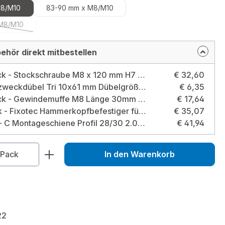
M8/M10
83-90 mm x M8/M10
 M8/M10
se Option ist zurzeit nicht verfügbar.)
ehör direkt mitbestellen
100 Stück - Stockschraube M8 x 120 mm H7 - H8 verzinkt Größe: M8 x 120 mm
€ 32,60
TOX Allzweckdübel Tri 10x61 mm Dübelgröße: 10x61 mm / Typ: Box
€ 6,35
100 Stück - Gewindemuffe M8 Länge 30mm verzinkt Größe: M8
€ 17,64
50 Stück - Fixotec Hammerkopfbefestiger für Profil 27/18 - 28/30 - 30/15 - 30/30 M8x60mm verzinkt Gewinde: M8 / Länge: 60 mm / Profil: 27/18 + 28/30
€ 35,07
2 Stück - C Montageschiene Profil 28/30 2.000mm Stärke 1,75mm verzinkt Größe: 28/30 2 m
€ 41,94
zahl: Gib den gewünschten Wert ein od
Pack
In den Warenkorb
22