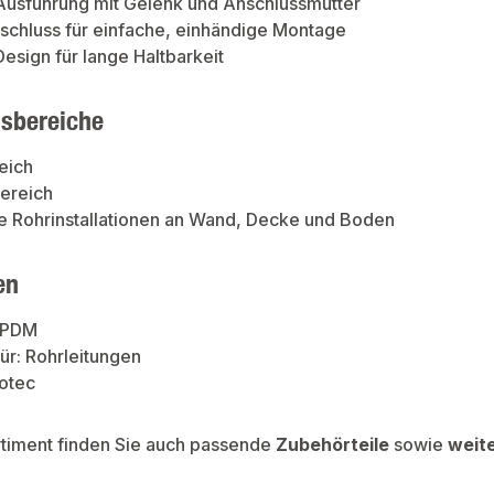
 Ausführung mit Gelenk und Anschlussmutter
schluss für einfache, einhändige Montage
esign für lange Haltbarkeit
sbereiche
eich
ereich
e Rohrinstallationen an Wand, Decke und Boden
en
 EPDM
ür: Rohrleitungen
otec
rtiment finden Sie auch passende
Zubehörteile
sowie
weit