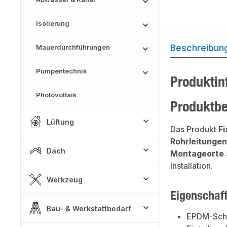
Isolierung
Beschreibun
Mauerdurchführungen
Pumpentechnik
Produktin
Photovoltaik
Produktb
Lüftung
Das Produkt
Fi
Rohrleitungen
Dach
Montageorte
Installation.
Werkzeug
Eigenschaf
Bau- & Werkstattbedarf
EPDM-Scha