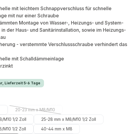
elle mit leichtem Schnappverschluss für schnelle
ge mit nur einer Schraube
dämmten Montage von Wasser-, Heizungs- und System-
 in der Haus- und Sanitärinstallation, sowie im Heizungs-
bau
herung - verstemmte Verschlussschraube verhindert das
helle mit Schalldämmeinlage
rzinkt
r, Lieferzeit 5-6 Tage
hlen
8
20-23 mm x M8/M10
(Diese Option ist zurzeit nicht verfügbar.)
/M10 1/2 Zoll
25-28 mm x M8/M10 1/2 Zoll
/M10 1/2 Zoll
40-44 mm x M8