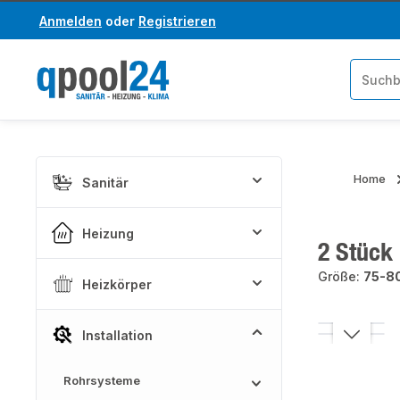
Anmelden
oder
Registrieren
um Hauptinhalt springen
Zur Suche springen
Home
Sanitär
Heizung
2 Stück
Größe:
75-8
Heizkörper
Bildergaler
Installation
Rohrsysteme