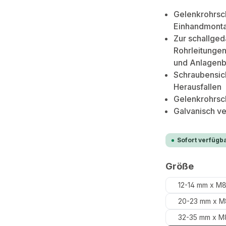
Gelenkrohrsch
Einhandmonta
Zur schallge
Rohrleitungen
und Anlagen
Schraubensic
Herausfallen
Gelenkrohrsc
Galvanisch ve
Sofort verfügba
auswä
Größe
12-14 mm x M
20-23 mm x M8
32-35 mm x M8