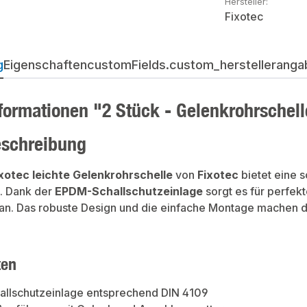
Hersteller:
Fixotec
g
Eigenschaften
customFields.custom_herstellerangab
formationen "2 Stück - Gelenkrohrsche
eschreibung
xotec leichte Gelenkrohrschelle
von
Fixotec
bietet eine 
. Dank der
EPDM-Schallschutzeinlage
sorgt es für perfekt
an. Das robuste Design und die einfache Montage machen di
ten
llschutzeinlage entsprechend DIN 4109