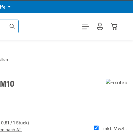
lfe
Warenkor
llen
/M10
 0,81 / 1 Stück)
inkl. MwSt.
ten nach AT