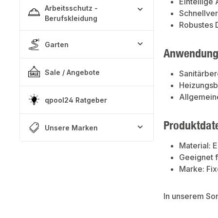
Einteilige
Arbeitsschutz -
Schnellver
Berufskleidung
Robustes D
Garten
Anwendung
Sale / Angebote
Sanitärber
Heizungsb
Allgemein
qpool24 Ratgeber
Produktdat
Unsere Marken
Material:
Geeignet f
Marke: Fix
In unserem So