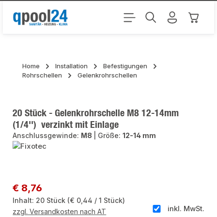
Zum Hauptinhalt springen
Warenk
Home
Installation
Befestigungen
Rohrschellen
Gelenkrohrschellen
20 Stück - Gelenkrohrschelle M8 12-14mm
(1/4'') verzinkt mit Einlage
Anschlussgewinde:
M8
|
Größe:
12-14 mm
Bildergalerie überspringen
Regulärer Preis:
€ 8,76
Inhalt:
20 Stück
(€ 0,44 / 1 Stück)
inkl. MwSt.
zzgl. Versandkosten nach AT