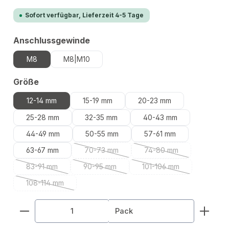
Sofort verfügbar, Lieferzeit 4-5 Tage
auswählen
Anschlussgewinde
M8
M8|M10
auswählen
Größe
12-14 mm
15-19 mm
20-23 mm
25-28 mm
32-35 mm
40-43 mm
44-49 mm
50-55 mm
57-61 mm
63-67 mm
70-73 mm
74-80 mm
(Diese Option ist zurzeit nicht verfügbar.)
(Diese Option ist zurze
83-91 mm
90-95 mm
101-106 mm
(Diese Option ist zurzeit nicht verfügbar.)
(Diese Option ist zurzeit nicht verfügbar.)
(Diese Option ist zurze
108-114 mm
(Diese Option ist zurzeit nicht verfügbar.)
Produkt Anzahl: Gib den gewünschten Wert ein od
Pack