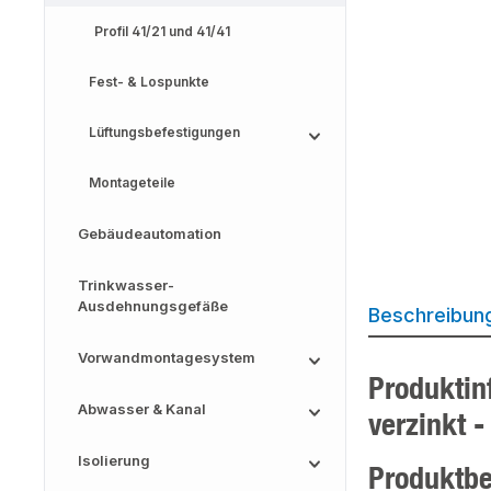
Profil 41/21 und 41/41
Fest- & Lospunkte
Lüftungsbefestigungen
Montageteile
Gebäudeautomation
Trinkwasser-
Ausdehnungsgefäße
Beschreibun
Vorwandmontagesystem
Produktin
Abwasser & Kanal
verzinkt -
Isolierung
Produktb