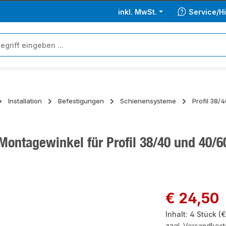
inkl. MwSt.
Service/Hi
Installation
Befestigungen
Schienensysteme
Profil 38/
Montagewinkel für Profil 38/40 und 40/60
ie überspringen
Regulärer Preis:
€ 24,50
Inhalt:
4 Stück
(€
zzgl. Versandkos