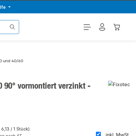
lfe
Warenkor
40 und 40/60
 90° vormontiert verzinkt -
 6,13 / 1 Stück)
inkl. MwSt.
ten nach AT