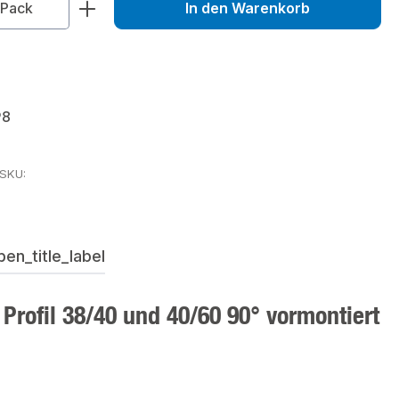
zahl: Gib den gewünschten Wert ein od
Pack
In den Warenkorb
98
rSKU:
en_title_label
Profil 38/40 und 40/60 90° vormontiert