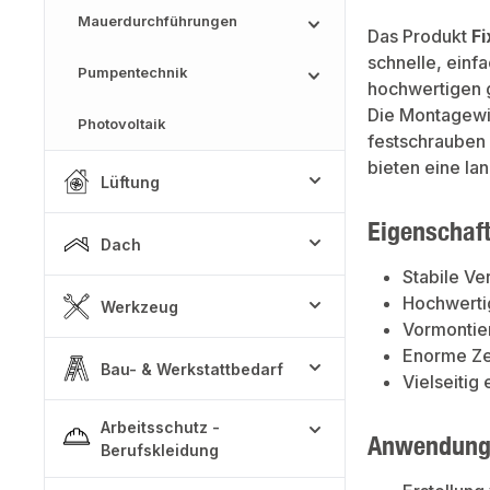
Mauerdurchführungen
Das Produkt
Fi
schnelle, einf
Pumpentechnik
hochwertigen g
Die Montagewi
Photovoltaik
festschrauben 
bieten eine l
Lüftung
Eigenschaf
Dach
Stabile Ve
Hochwertig
Werkzeug
Vormontier
Enorme Ze
Bau- & Werkstattbedarf
Vielseitig
Arbeitsschutz -
Anwendung
Berufskleidung