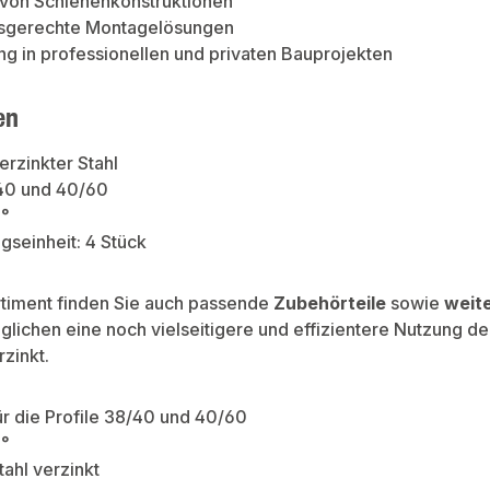
 von Schienenkonstruktionen
sgerechte Montagelösungen
 in professionellen und privaten Bauprojekten
en
erzinkter Stahl
/40 und 40/60
0°
seinheit: 4 Stück
rtiment finden Sie auch passende
Zubehörteile
sowie
weit
lichen eine noch vielseitigere und effizientere Nutzung d
rzinkt.
r die Profile 38/40 und 40/60
0°
tahl verzinkt