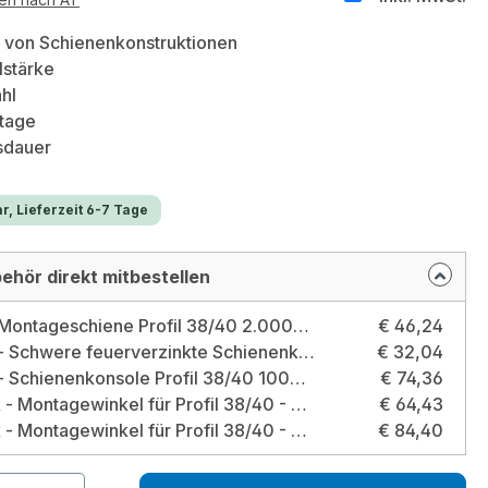
g von Schienenkonstruktionen
lstärke
ahl
tage
sdauer
r, Lieferzeit 6-7 Tage
ehör direkt mitbestellen
Fixotec Montageschiene Profil 38/40 2.000mm Stärke 2,00mm verzinkt - 2 Stück
€ 46,24
2 Stück - Schwere feuerverzinkte Schienenkonsole Profil 38/40 - Länge 400 mm Länge: 400 mm
€ 32,04
2 Stück - Schienenkonsole Profil 38/40 1000mm verzinkt Größe: 38/40 x 1000mm
€ 74,36
10 Stück - Montagewinkel für Profil 38/40 - 40/60 45° vormontiert verzinkt Größe: 38/40 / Typ: 45° - vormontiert - verzinkt
€ 64,43
10 Stück - Montagewinkel für Profil 38/40 - 40/60 90° verzinkt Größe: 38/40 / Typ: 90° - verzinkt
€ 84,40