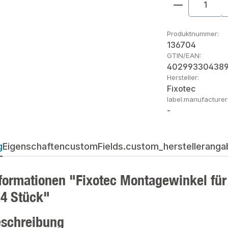
Produkt An
Produktnummer:
136704
GTIN/EAN:
40299330438
Hersteller:
Fixotec
label.manufacture
-
g
Eigenschaften
customFields.custom_herstellerangab
formationen "Fixotec Montagewinkel für 
 4 Stück"
eschreibung