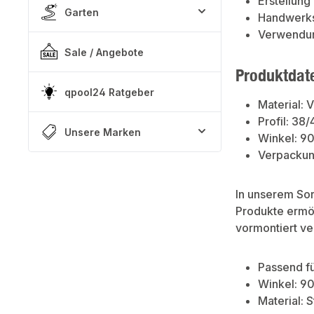
Erstellung
Garten
Handwerk
Verwendung
Sale / Angebote
Produktdat
qpool24 Ratgeber
Material: V
Profil: 38
Unsere Marken
Winkel: 9
Verpackung
In unserem So
Produkte ermög
vormontiert ve
Passend fü
Winkel: 9
Material: S