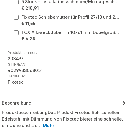
5 Stück - Installationsschienen/Montageschienen A2 28/30 Länge 2000 mm Profil: 28/30
€ 218,91
Fixotec Schiebemutter für Profil 27/18 und 28/30 M8 Edelstahl (V4A) - 10 Stück
€ 11,55
TOX Allzweckdübel Tri 10x61 mm Dübelgröße: 10x61 mm / Typ: Box
€ 6,35
Produktnummer:
203497
GTIN/EAN:
4029933068051
Hersteller:
Fixotec
Beschreibung
ProduktbeschreibungDas Produkt Fixotec Rohrschellen
Edelstahl mit Dämmung von Fixotec bietet eine schnelle,
einfache und sic…
Mehr