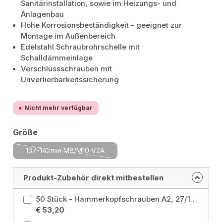
Sanitärinstallation, sowie im Heizungs- und
Anlagenbau
Hohe Korrosionsbeständigkeit - geeignet zur
Montage im Außenbereich
Edelstahl Schraubrohrschelle mit
Schalldämmeinlage
Verschlussschrauben mit
Unverlierbarkeitssicherung
Nicht mehr verfügbar
auswählen
Größe
137-142mm M8/M10 V2A
(Diese Option ist zurzeit nicht verfügbar.)
Produkt-Zubehör direkt mitbestellen
50 Stück - Hammerkopfschrauben A2, 27/18 + 28/30, M8x50 Abmessung: M8x50 / Profil: 27/18+28/30
€ 53,20