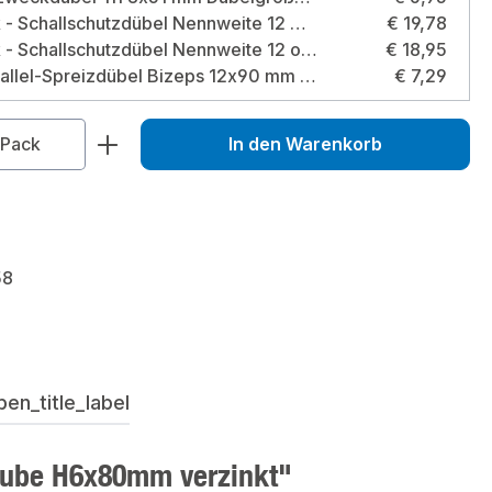
10 Stück - Schallschutzdübel Nennweite 12 mit Bund Bohrloch 12 x 50 mm Größe: 12 mm - mit Bund
€ 19,78
10 Stück - Schallschutzdübel Nennweite 12 ohne Bund Bohrloch 12 x 50 mm Größe: 12 mm - ohne Bund
€ 18,95
TOX Parallel-Spreizdübel Bizeps 12x90 mm Dübeldurchmesser: 12 mm
€ 7,29
zahl: Gib den gewünschten Wert ein od
Pack
In den Warenkorb
58
en_title_label
aube H6x80mm verzinkt"