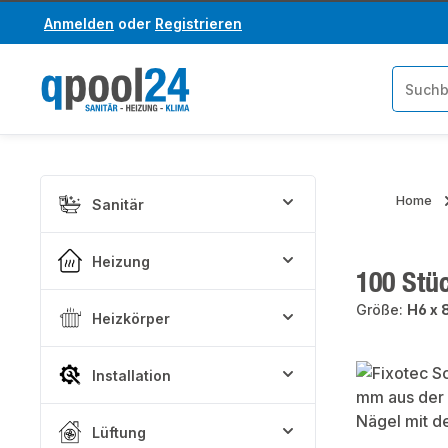
Anmelden
oder
Registrieren
um Hauptinhalt springen
Zur Suche springen
Home
Sanitär
Heizung
100 Stü
Größe:
H6 x
Heizkörper
Bildergaler
Installation
Lüftung