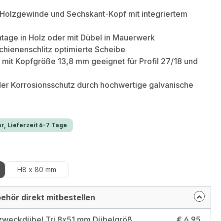
 Holzgewinde und Sechskant-Kopf mit integriertem
tage in Holz oder mit Dübel in Mauerwerk
chienenschlitz optimierte Scheibe
 mit Kopfgröße 13,8 mm geeignet für Profil 27/18 und
er Korrosionsschutz durch hochwertige galvanische
r, Lieferzeit 6-7 Tage
hlen
H8 x 80 mm
ehör direkt mitbestellen
TOX Allzweckdübel Tri 8x51 mm Dübelgröße: 8x51 mm / Typ: Box
€ 6,95