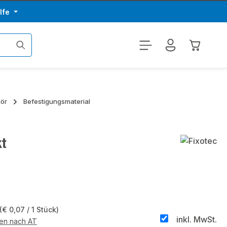
lfe
Warenkor
hör
Befestigungsmaterial
t
(€ 0,07 / 1 Stück)
inkl. MwSt.
ten nach AT