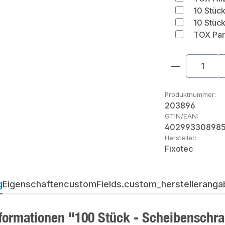
Produkt An
Produktnummer:
203896
GTIN/EAN:
40299330898
Hersteller:
Fixotec
g
Eigenschaften
customFields.custom_herstellerangab
formationen "100 Stück - Scheibenschr