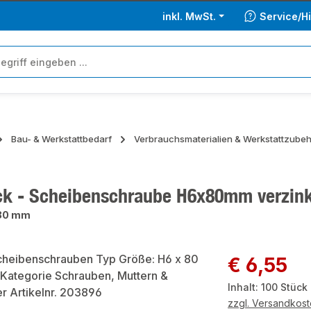
inkl. MwSt.
Service/Hi
Bau- & Werkstattbedarf
Verbrauchsmaterialien & Werkstattzube
ck - Scheibenschraube H6x80mm verzink
 80 mm
ie überspringen
Regulärer Preis:
€ 6,55
Inhalt:
100 Stück
zzgl. Versandkos