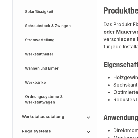
Produktb
Solarflüssigkeit
Das Produkt
F
Schraubstock & Zwingen
oder Mauerw
verschiedene
Stromverteilung
für jede Install
Werkstatthelfer
Eigenschaf
Wannen und Eimer
Holzgewind
Werkbänke
Sechskant-
Optimierte
Ordnungssysteme &
Robustes D
Werkstattwagen
Anwendung
Werkstattausstattung
Direktmont
Regalsysteme
Montage m