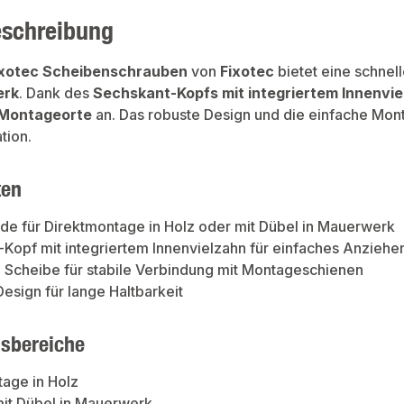
eschreibung
ixotec Scheibenschrauben
von
Fixotec
bietet eine schnel
erk
. Dank des
Sechskant-Kopfs mit integriertem Innenvie
Montageorte
an. Das robuste Design und die einfache Mon
ation.
ten
e für Direktmontage in Holz oder mit Dübel in Mauerwerk
Kopf mit integriertem Innenvielzahn für einfaches Anziehe
 Scheibe für stabile Verbindung mit Montageschienen
esign für lange Haltbarkeit
sbereiche
age in Holz
it Dübel in Mauerwerk