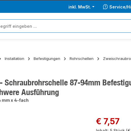
inkl. MwSt.
Service/Hi
Installation
Befestigungen
Rohrschellen
Zweischraubro
 - Schraubrohrschelle 87-94mm Befestig
chwere Ausführung
 mm x 4-fach
ie überspringen
Regulärer Preis:
€ 7,57
Inhalt:
5 Stück
(€