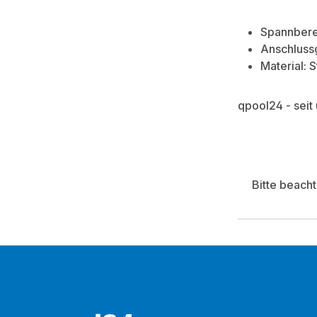
Spannbere
Anschluss
Material: S
qpool24 - seit
Bitte beach