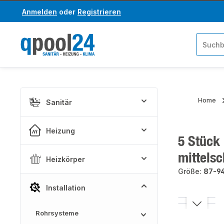
Anmelden
oder
Registrieren
um Hauptinhalt springen
Zur Suche springen
Home
Sanitär
Heizung
5 Stück
mittels
Heizkörper
Größe:
87-94
Installation
Bildergaler
Rohrsysteme