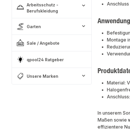
Anschluss 
Arbeitsschutz -
Berufskleidung
Anwendung
Garten
Befestigun
Montage i
Sale / Angebote
Reduzieru
Verwendung
qpool24 Ratgeber
Produktdat
Unsere Marken
Material: V
Halogenfr
Anschluss:
In unserem So
Maßen sowie
effizientere N