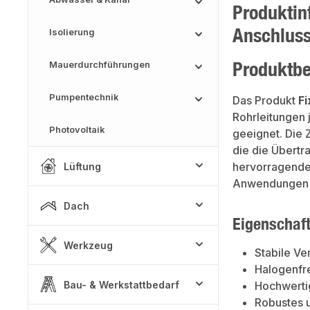
Produktin
Anschluss
Isolierung
Produktb
Mauerdurchführungen
Pumpentechnik
Das Produkt
F
Rohrleitungen 
Photovoltaik
geeignet. Die 
die die Übertr
hervorragenden
Lüftung
Anwendungen 
Dach
Eigenschaf
Werkzeug
Stabile Ve
Halogenfr
Bau- & Werkstattbedarf
Hochwertig
Robustes 