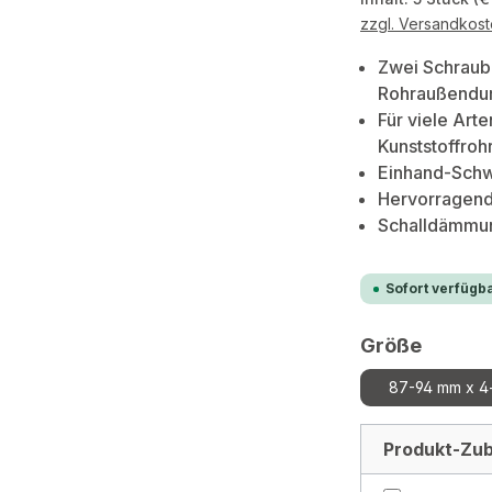
zzgl. Versandkos
Zwei Schraub
Rohraußendu
Für viele Arte
Kunststoffroh
Einhand-Schw
Hervorragend
Schalldämmun
Sofort verfügba
auswä
Größe
87-94 mm x 4
Produkt-Zub