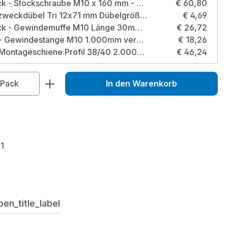
100 Stück - Stockschraube M10 x 160 mm - H9 verzinkt Größe: M10 x 160 mm
€ 60,80
TOX Allzweckdübel Tri 12x71 mm Dübelgröße: 12x71 mm / Typ: Box
€ 4,69
100 Stück - Gewindemuffe M10 Länge 30mm verzinkt Größe: M10
€ 26,72
5 Stück - Gewindestange M10 1.000mm verzinkt Größe: M10 - 1000 mm
€ 18,26
Fixotec Montageschiene Profil 38/40 2.000mm Stärke 2,00mm verzinkt - 2 Stück
€ 46,24
zahl: Gib den gewünschten Wert ein od
Pack
In den Warenkorb
1
en_title_label