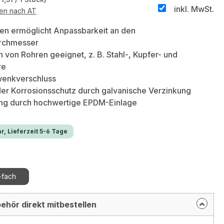
inkl. MwSt.
ten nach AT
en ermöglicht Anpassbarkeit an den
rchmesser
n von Rohren geeignet, z. B. Stahl-, Kupfer- und
re
enkverschluss
er Korrosionsschutz durch galvanische Verzinkung
g durch hochwertige EPDM-Einlage
r, Lieferzeit 5-6 Tage
hlen
-fach
ehör direkt mitbestellen