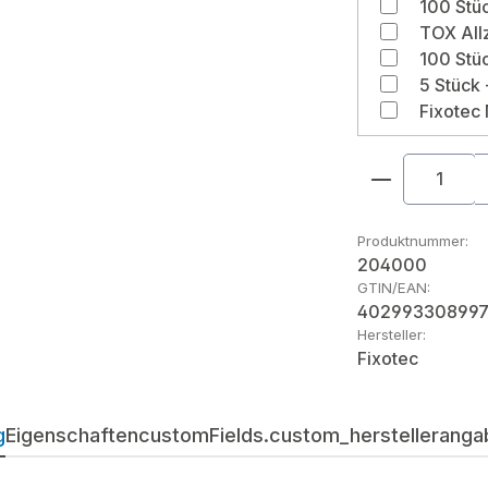
Produkt An
Produktnummer:
204000
GTIN/EAN:
402993308997
Hersteller:
Fixotec
g
Eigenschaften
customFields.custom_herstellerangab