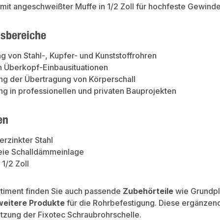
mit angeschweißter Muffe in 1/2 Zoll für hochfeste Gewin
sbereiche
g von Stahl-, Kupfer- und Kunststoffrohren
n Überkopf-Einbausituationen
ng der Übertragung von Körperschall
 in professionellen und privaten Bauprojekten
en
erzinkter Stahl
eie Schalldämmeinlage
 1/2 Zoll
rtiment finden Sie auch passende
Zubehörteile
wie Grundpl
weitere Produkte
für die Rohrbefestigung. Diese ergänzen
utzung der Fixotec Schraubrohrschelle.