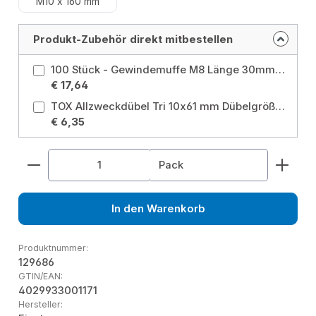
M10 x 160 mm
Produkt-Zubehör direkt mitbestellen
100 Stück - Gewindemuffe M8 Länge 30mm verzinkt Größe: M8
€ 17,64
TOX Allzweckdübel Tri 10x61 mm Dübelgröße: 10x61 mm / Typ: Box
€ 6,35
Produkt Anzahl: Gib den gewünschten Wert ein od
Pack
In den Warenkorb
Produktnummer:
129686
GTIN/EAN:
4029933001171
Hersteller: